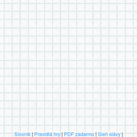
Slovník
|
Pravidlá hry
|
PDF zadarmo
|
Sieň slávy
|