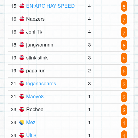
15.
EN ARG HAY SPEED
4
8
16.
Naezers
4
7
16.
JoniiTk
4
7
18.
jungwonnnn
3
6
19.
stink stink
3
5
19.
papa run
2
5
21.
loganasoares
3
3
21.
Maeve8
1
3
23.
Rochee
1
2
24.
Mezi
1
1
24.
Uli $
1
1