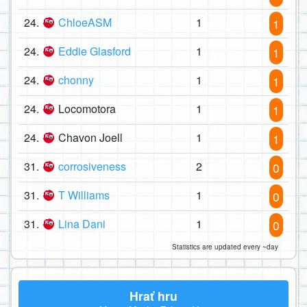
24.
ChloeASM
1
1
24.
Eddie Glasford
1
1
24.
chonny
1
1
24.
Locomotora
1
1
24.
Chavon Joell
1
1
31.
corrosiveness
2
0
31.
T Williams
1
0
31.
Lina Dani
1
0
Statistics are updated every ~day
Hrať hru