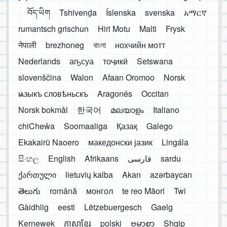
བོད་ཡིག
Tshivenḓa
Íslenska
svenska
አማርኛ
rumantsch grischun
Hiri Motu
Malti
Frysk
नेपाली
brezhoneg
বাংলা
нохчийн мотт
Nederlands
аҧсуа
тоҷикӣ
Setswana
slovenščina
Walon
Afaan Oromoo
Norsk
ѩзыкъ словѣньскъ
Aragonés
Occitan
Norsk bokmål
한국어
മലയാളം
Italiano
chiCheŵa
Soomaaliga
Қазақ
Galego
Ekakairũ Naoero
македонски јазик
Lingála
සිංහල
English
Afrikaans
فارسی
sardu
ქართული
lietuvių kalba
Akan
azərbaycan
తెలుగు
română
монгол
te reo Māori
Twi
Gàidhlig
eesti
Lëtzebuergesch
Gaelg
Kernewek
ភាសាខ្មែរ
polski
ဗမာစာ
Shqip