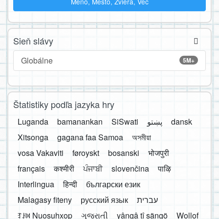
Meno, Mesto, Zviera, Vec
Sieň slávy
Globálne
5M+
Štatistiky podľa jazyka hry
Luganda
bamanankan
SiSwati
پښتو
dansk
Xitsonga
gagana faa Samoa
অসমীয়া
vosa Vakaviti
føroyskt
bosanski
भोजपुरी
français
कश्मीरी
ਪੰਜਾਬੀ
slovenčina
पाऴि
Interlingua
हिन्दी
български език
Malagasy fiteny
русский язык
עברית
ꆈꌠ꒿ Nuosuhxop
ગુજરાતી
yângâ tî sängö
Wollof