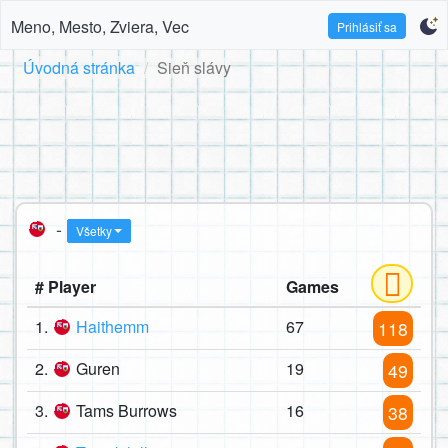
Meno, Mesto, Zviera, Vec
Prihlásiť sa
Úvodná stránka
Sieň slávy
-
Všetky
# Player
Games
1.
Haithemm
67
118
2.
Guren
19
49
3.
Tams Burrows
16
38