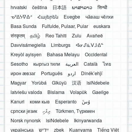
hrvatski
čeština
日本語
ພາສາລາວ
सिन्धी
ᓀᐦᐃᔭᐍᐏᐣ
Հայերեն
Eʋegbe
чӑваш чӗлхи
Basa Sunda
Fulfulde, Pulaar, Pular
euskara
संस्कृतम्
தமிழ்
Reo Tahiti
Zulu
Avañeẽ
Davvisámegiella
Limburgs
ᐊᓂᔑᓈᐯᒧᐎᓐ
Kreyòl ayisyen
Bahasa Melayu
Occidental
Sesotho
кыргыз тили
العربية
Català
ไทย
ирон æвзаг
Português
اردو
Dinékʼehǰí
Magyar
Yorùbá
Gĩkũyũ
汉语
isiNdebele
latviešu valoda
Bislama
Volapük
Gaeilge
Kanuri
коми кыв
Esperanto
َوُسَ
српски језик
ދިވެހި
Türkmen, Түркмен
Norsk nynorsk
isiNdebele
Ikinyarwanda
українська
ייִדיש
zbek
Kuanyama
Tiếng Việt