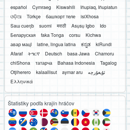
español
Cymraeg
Kiswahili
Iñupiaq, Iñupiatun
ଓଡ଼ିଆ
Türkçe
башҡорт теле
isiXhosa
Saɯ cueŋƅ
suomi
मराठी
Asụsụ Igbo
Ido
Беларуская
faka Tonga
corsu
Kichwa
авар мацӀ
latine, lingua latina
ಕನ್ನಡ
kiRundi
Afaraf
ትግርኛ
Deutsch
basa Jawa
Chamoru
chiShona
татарча
Bahasa Indonesia
Tagalog
Otjiherero
kalaallisut
aymar aru
Ελληνικά
Štatistiky podľa krajín hráčov