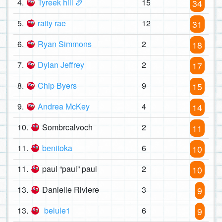
4.
Tyreek hill 🏈
15
34
5.
ratty rae
12
31
6.
Ryan Simmons
2
18
7.
Dylan Jeffrey
2
17
8.
Chip Byers
9
15
9.
Andrea McKey
4
14
10.
Sombrcalvoch
2
11
11.
benitoka
6
10
11.
paul “paul” paul
2
10
13.
Danielle Riviere
3
9
13.
belule1
6
9