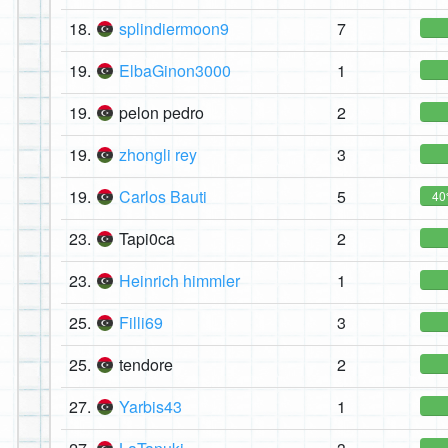
18.
splindiermoon9
7
19.
ElbaGinon3000
1
19.
pelon pedro
2
19.
zhongli rey
3
19.
Carlos Bauti
5
4
23.
Tapi0ca
2
23.
Heinrich himmler
1
25.
Filli69
3
25.
tendore
2
27.
Yarbis43
1