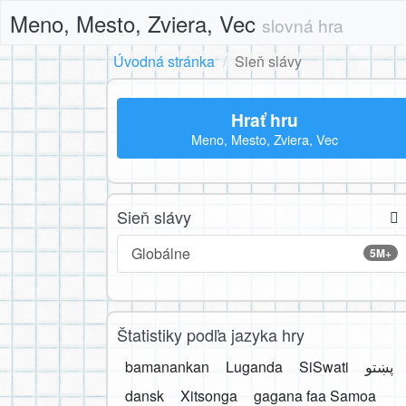
Meno, Mesto, Zviera, Vec
slovná hra
Úvodná stránka
Sieň slávy
Hrať hru
Meno, Mesto, Zviera, Vec
Sieň slávy
Globálne
5M+
Štatistiky podľa jazyka hry
bamanankan
Luganda
SiSwati
پښتو
dansk
Xitsonga
gagana faa Samoa