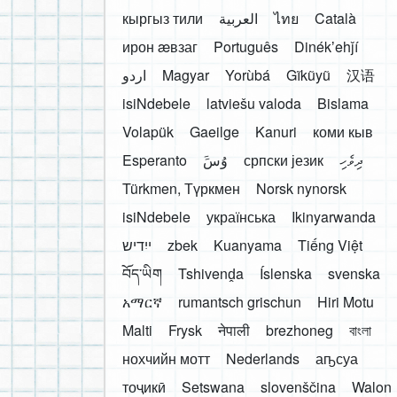
кыргыз тили
العربية
ไทย
Català
ирон æвзаг
Português
Dinékʼehǰí
اردو
Magyar
Yorùbá
Gĩkũyũ
汉语
isiNdebele
latviešu valoda
Bislama
Volapük
Gaeilge
Kanuri
коми кыв
Esperanto
َوُسَ
српски језик
ދިވެހި
Türkmen, Түркмен
Norsk nynorsk
isiNdebele
українська
Ikinyarwanda
ייִדיש
zbek
Kuanyama
Tiếng Việt
བོད་ཡིག
Tshivenḓa
Íslenska
svenska
አማርኛ
rumantsch grischun
Hiri Motu
Malti
Frysk
नेपाली
brezhoneg
বাংলা
нохчийн мотт
Nederlands
аҧсуа
тоҷикӣ
Setswana
slovenščina
Walon