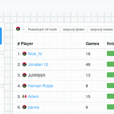
-
Posledných 24 hodín
Uplynulý týždeň
Uplynulý mesiac
# Player
Games
fini
1.
Nick_ht
18
2.
Jonatan 12
48
3.
Juli69jiji0
13
4.
Hernan Rojas
8
5.
Arlem
15
6.
panos
6