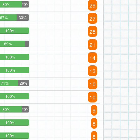
29
80%
20%
27
67%
33%
25
100%
21
89%
14
100%
13
100%
10
71%
29%
10
100%
9
80%
20%
8
100%
8
100%