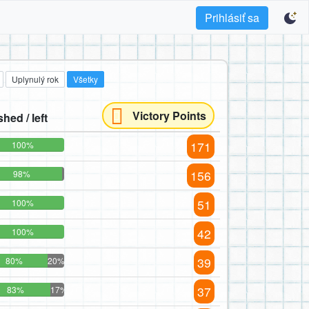
Prihlásiť sa
Uplynulý rok
Všetky
Victory Points
shed / left
171
100%
156
98%
51
100%
42
100%
39
80%
20%
37
83%
17%