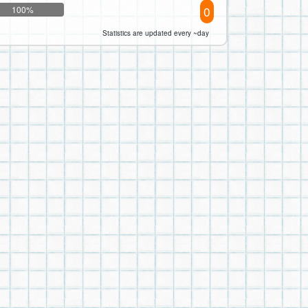
0
100%
Statistics are updated every ~day