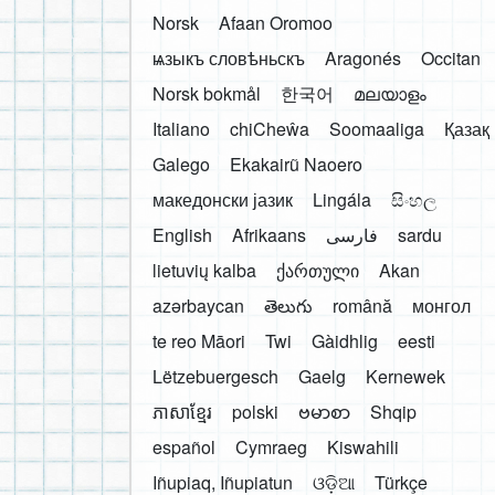
Norsk
Afaan Oromoo
ѩзыкъ словѣньскъ
Aragonés
Occitan
Norsk bokmål
한국어
മലയാളം
Italiano
chiCheŵa
Soomaaliga
Қазақ
Galego
Ekakairũ Naoero
македонски јазик
Lingála
සිංහල
English
Afrikaans
فارسی
sardu
lietuvių kalba
ქართული
Akan
azərbaycan
తెలుగు
română
монгол
te reo Māori
Twi
Gàidhlig
eesti
Lëtzebuergesch
Gaelg
Kernewek
ភាសាខ្មែរ
polski
ဗမာစာ
Shqip
español
Cymraeg
Kiswahili
Iñupiaq, Iñupiatun
ଓଡ଼ିଆ
Türkçe