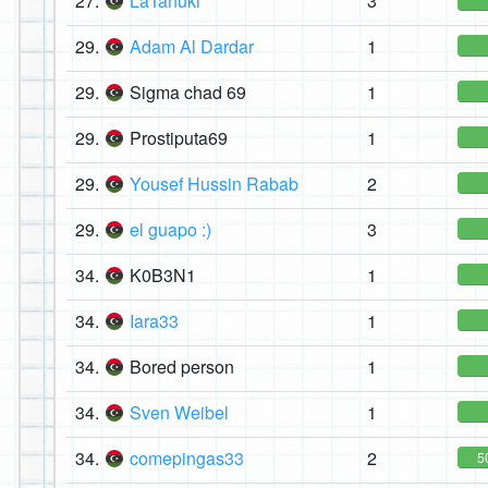
27.
LaTanuki
3
29.
Adam Al Dardar
1
29.
Sigma chad 69
1
29.
Prostiputa69
1
29.
Yousef Hussin Rabab
2
29.
el guapo :)
3
34.
K0B3N1
1
34.
Iara33
1
34.
Bored person
1
34.
Sven Weibel
1
34.
comepingas33
2
5