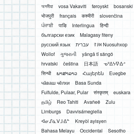
অসমীয়া
vosa Vakaviti
føroyskt
bosanski
भोजपुरी
français
कश्मीरी
slovenčina
ਪੰਜਾਬੀ
पाऴि
Interlingua
हिन्दी
български език
Malagasy fiteny
русский язык
עברית
ꆈꌠ꒿ Nuosuhxop
Wollof
ગુજરાતી
yângâ tî sängö
hrvatski
čeština
日本語
ᓀᐦᐃᔭᐍᐏᐣ
सिन्धी
ພາສາລາວ
Հայերեն
Eʋegbe
чӑваш чӗлхи
Basa Sunda
Fulfulde, Pulaar, Pular
संस्कृतम्
euskara
தமிழ்
Reo Tahiti
Avañeẽ
Zulu
Limburgs
Davvisámegiella
ᐊᓂᔑᓈᐯᒧᐎᓐ
Kreyòl ayisyen
Bahasa Melayu
Occidental
Sesotho