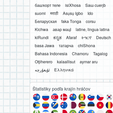
башҡорт теле
isiXhosa
Saɯ cueŋƅ
suomi
मराठी
Asụsụ Igbo
Ido
Беларуская
faka Tonga
corsu
Kichwa
авар мацӀ
latine, lingua latina
kiRundi
ಕನ್ನಡ
Afaraf
ትግርኛ
Deutsch
basa Jawa
татарча
chiShona
Bahasa Indonesia
Chamoru
Tagalog
Otjiherero
kalaallisut
aymar aru
Ελληνικά
Štatistiky podľa krajín hráčov