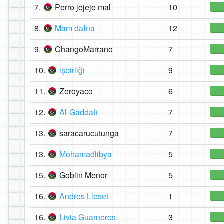
7.
Perro jejeje mal
10
8.
Mam dałna
12
9.
ChangoMarrano
7
10.
işbirliği
9
11.
Zeroyaco
6
12.
Al-Gaddafi
7
13.
saracarucutunga
7
13.
Mohamadlibya
5
15.
Goblin Menor
5
16.
Andres Lleset
1
16.
Livia Guarneros
3