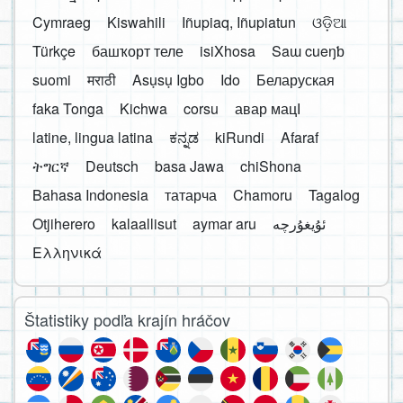
Cymraeg
Kiswahili
Iñupiaq, Iñupiatun
ଓଡ଼ିଆ
Türkçe
башҡорт теле
isiXhosa
Saɯ cueŋƅ
suomi
मराठी
Asụsụ Igbo
Ido
Беларуская
faka Tonga
Kichwa
corsu
авар мацӀ
latine, lingua latina
ಕನ್ನಡ
kiRundi
Afaraf
ትግርኛ
Deutsch
basa Jawa
chiShona
Bahasa Indonesia
татарча
Chamoru
Tagalog
Otjiherero
kalaallisut
aymar aru
Ελληνικά
Štatistiky podľa krajín hráčov