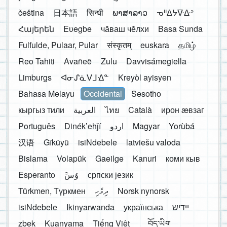
čeština
日本語
सिन्धी
ພາສາລາວ
ᓀᐦᐃᔭᐍᐏᐣ
Հայերեն
Eʋegbe
чӑваш чӗлхи
Basa Sunda
Fulfulde, Pulaar, Pular
संस्कृतम्
euskara
தமிழ்
Reo Tahiti
Avañeẽ
Zulu
Davvisámegiella
Limburgs
ᐊᓂᔑᓈᐯᒧᐎᓐ
Kreyòl ayisyen
Bahasa Melayu
Occidental
Sesotho
кыргыз тили
العربية
ไทย
Català
ирон æвзаг
Português
Dinékʼehǰí
اردو
Magyar
Yorùbá
汉语
Gĩkũyũ
isiNdebele
latviešu valoda
Bislama
Volapük
Gaeilge
Kanuri
коми кыв
Esperanto
َوُسَ
српски језик
Türkmen, Түркмен
ދިވެހި
Norsk nynorsk
isiNdebele
Ikinyarwanda
українська
ייִדיש
zbek
Kuanyama
Tiếng Việt
བོད་ཡིག