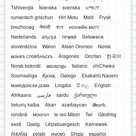
Tshivenḓa
Íslenska
svenska
አማርኛ
rumantsch grischun
Hiri Motu
Malti
Frysk
brezhoneg
नेपाली
বাংলা
нохчийн мотт
Nederlands
аҧсуа
тоҷикӣ
Setswana
slovenščina
Walon
Afaan Oromoo
Norsk
ѩзыкъ словѣньскъ
Aragonés
Occitan
한국어
Norsk bokmål
മലയാളം
Italiano
chiCheŵa
Soomaaliga
Қазақ
Galego
Ekakairũ Naoero
македонски јазик
Lingála
සිංහල
English
Afrikaans
فارسی
sardu
ქართული
lietuvių kalba
Akan
azərbaycan
తెలుగు
română
монгол
te reo Māori
Twi
Gàidhlig
eesti
Gaelg
Lëtzebuergesch
Kernewek
ភាសាខ្មែរ
polski
ဗမာစာ
Shqip
español