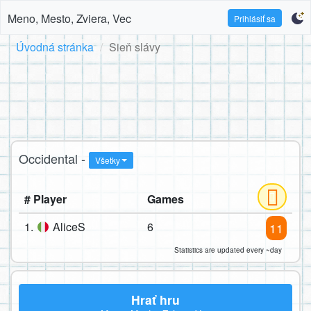
Meno, Mesto, Zviera, Vec
Prihlásiť sa
Úvodná stránka
Sieň slávy
Occidental -
Všetky
# Player
Games
1.
AliceS
6
11
Statistics are updated every ~day
Hrať hru