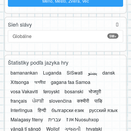
Meno, Mesto, Zviera, Vec
Sieň slávy
Globálne
5M+
Štatistiky podľa jazyka hry
bamanankan
Luganda
SiSwati
پښتو
dansk
Xitsonga
অসমীয়া
gagana faa Samoa
vosa Vakaviti
føroyskt
bosanski
भोजपुरी
français
ਪੰਜਾਬੀ
slovenčina
कश्मीरी
पाऴि
Interlingua
हिन्दी
български език
русский язык
Malagasy fiteny
עברית
ꆈꌠ꒿ Nuosuhxop
yângâ tî sängö
Wollof
ગુજરાતી
hrvatski