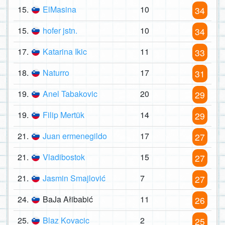
15.
ElMasina
10
34
15.
hofer jstn.
10
34
17.
Katarina Ikic
11
33
18.
Naturro
17
31
19.
Anel Tabakovic
20
29
19.
Filip Mertük
14
29
21.
Juan ermenegildo
17
27
21.
Vladibostok
15
27
21.
Jasmin Smajlović
7
27
24.
BaJa Ałibabić
11
26
25.
Blaz Kovacic
2
25