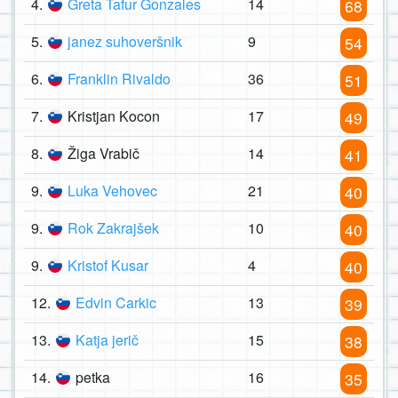
4.
Greta Tafur Gonzales
14
68
5.
janez suhoveršnik
9
54
6.
Franklin Rivaldo
36
51
7.
Kristjan Kocon
17
49
8.
Žiga Vrabič
14
41
9.
Luka Vehovec
21
40
9.
Rok Zakrajšek
10
40
9.
Kristof Kusar
4
40
12.
Edvin Carkic
13
39
13.
Katja jerič
15
38
14.
petka
16
35