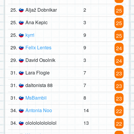
25.
Aljaž Dobnikar
2
25
25.
Ana Kepic
3
25
25.
kyrri
9
25
29.
Felix Lentes
9
24
29.
David Osolnik
3
24
31.
Lara Flogie
7
23
31.
daltonista 88
7
23
31.
MsBambii
8
23
34.
Antonia Noo
14
22
34.
olololololololol
13
22