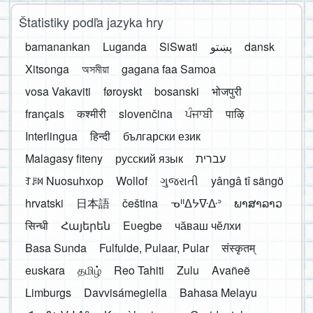
Štatistiky podľa jazyka hry
bamanankan
Luganda
SiSwati
پښتو
dansk
Xitsonga
অসমীয়া
gagana faa Samoa
vosa Vakaviti
føroyskt
bosanski
भोजपुरी
français
कश्मीरी
slovenčina
ਪੰਜਾਬੀ
पाऴि
Interlingua
हिन्दी
български език
Malagasy fiteny
русский язык
עברית
ꆈꌠ꒿ Nuosuhxop
Wollof
ગુજરાતી
yângâ tî sängö
hrvatski
日本語
čeština
ᓀᐦᐃᔭᐍᐏᐣ
ພາສາລາວ
सिन्धी
Հայերեն
Eʋegbe
чӑваш чӗлхи
Basa Sunda
Fulfulde, Pulaar, Pular
संस्कृतम्
euskara
தமிழ்
Reo Tahiti
Zulu
Avañeẽ
Limburgs
Davvisámegiella
Bahasa Melayu