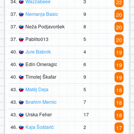
34.
Wazzabeee
3
22
37.
Nemanja Basic
9
20
37.
Neža Podjavoršek
8
20
37.
Pablito013
5
20
40.
Jure Babnik
4
19
40.
Edin Omeragic
6
19
40.
Timotej Škafar
9
19
43.
Matěj Deja
5
18
43.
Ibrahim Memic
7
18
43.
Urska Feher
17
18
46.
Kaja Šoštarič
2
17