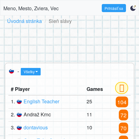
Meno, Mesto, Zviera, Vec
Prihlásiť sa
Úvodná stránka
Sieň slávy
-
Všetky
# Player
Games
1.
English Teacher
25
104
2.
Andraž Krnc
11
72
3.
dontavious
10
70