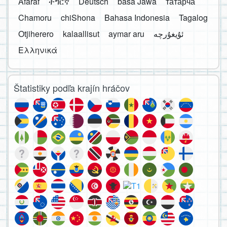
Afaraf
ትግርኛ
Deutsch
basa Jawa
татарча
Chamoru
chiShona
Bahasa Indonesia
Tagalog
Otjiherero
kalaallisut
aymar aru
Ελληνικά
Štatistiky podľa krajín hráčov