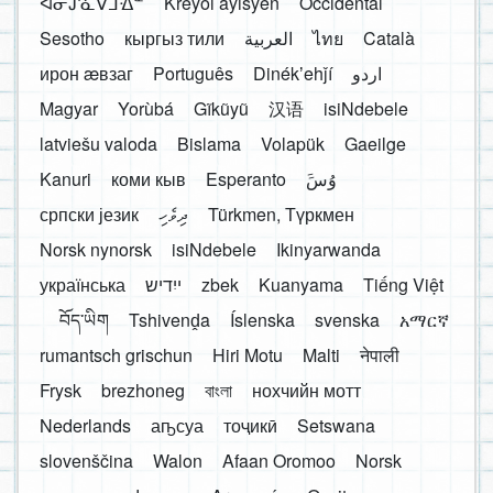
ᐊᓂᔑᓈᐯᒧᐎᓐ
Kreyòl ayisyen
Occidental
Sesotho
кыргыз тили
العربية
ไทย
Català
ирон æвзаг
Português
Dinékʼehǰí
اردو
Magyar
Yorùbá
Gĩkũyũ
汉语
isiNdebele
latviešu valoda
Bislama
Volapük
Gaeilge
Kanuri
коми кыв
Esperanto
َوُسَ
српски језик
ދިވެހި
Türkmen, Түркмен
Norsk nynorsk
isiNdebele
Ikinyarwanda
українська
ייִדיש
zbek
Kuanyama
Tiếng Việt
བོད་ཡིག
Tshivenḓa
Íslenska
svenska
አማርኛ
rumantsch grischun
Hiri Motu
Malti
नेपाली
Frysk
brezhoneg
বাংলা
нохчийн мотт
Nederlands
аҧсуа
тоҷикӣ
Setswana
slovenščina
Walon
Afaan Oromoo
Norsk