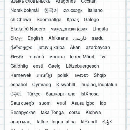
ѩзыкъ словѣньскъ
Aragonés
Occitan
Norsk bokmål
한국어
മലയാളം
Italiano
chiCheŵa
Soomaaliga
Қазақ
Galego
Ekakairũ Naoero
македонски јазик
Lingála
සිංහල
English
Afrikaans
فارسی
sardu
ქართული
lietuvių kalba
Akan
azərbaycan
తెలుగు
română
монгол
te reo Māori
Twi
Gàidhlig
eesti
Gaelg
Lëtzebuergesch
Kernewek
ភាសាខ្មែរ
polski
ဗမာစာ
Shqip
español
Cymraeg
Kiswahili
Iñupiaq, Iñupiatun
ଓଡ଼ିଆ
Türkçe
башҡорт теле
isiXhosa
Saɯ cueŋƅ
suomi
मराठी
Asụsụ Igbo
Ido
Беларуская
faka Tonga
corsu
Kichwa
авар мацӀ
latine, lingua latina
kiRundi
ಕನ್ನಡ