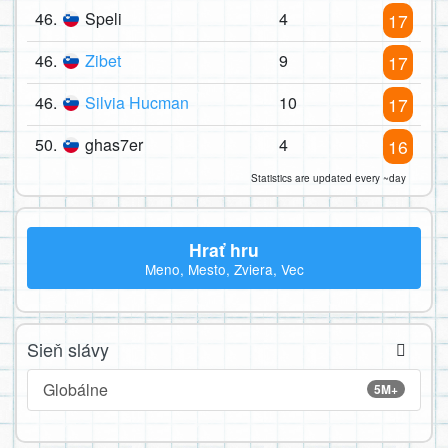
46.
Speli
4
17
46.
Zibet
9
17
46.
Silvia Hucman
10
17
50.
ghas7er
4
16
Statistics are updated every ~day
Hrať hru
Meno, Mesto, Zviera, Vec
Sieň slávy
Globálne
5M+