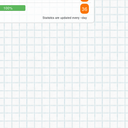
36
100%
Statistics are updated every ~day