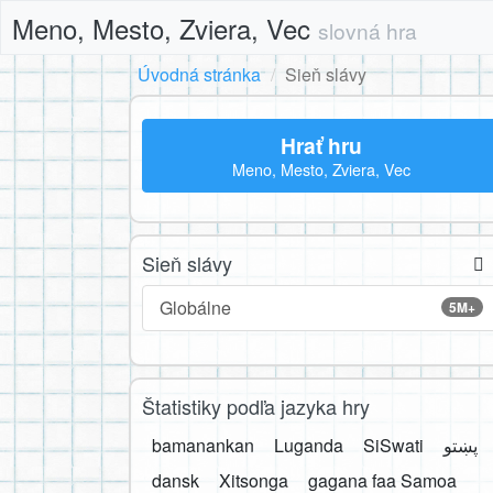
Meno, Mesto, Zviera, Vec
slovná hra
Úvodná stránka
Sieň slávy
Hrať hru
Meno, Mesto, Zviera, Vec
Sieň slávy
Globálne
5M+
Štatistiky podľa jazyka hry
bamanankan
Luganda
SiSwati
پښتو
dansk
Xitsonga
gagana faa Samoa