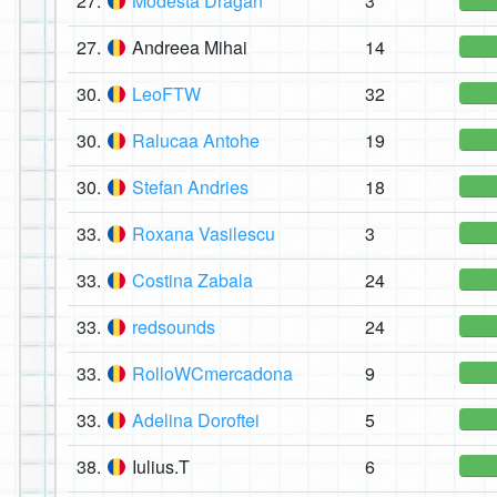
27.
Modesta Dragan
3
27.
Andreea Mihai
14
30.
LeoFTW
32
30.
Ralucaa Antohe
19
30.
Stefan Andries
18
33.
Roxana Vasilescu
3
33.
Costina Zabala
24
33.
redsounds
24
33.
RolloWCmercadona
9
33.
Adelina Doroftei
5
38.
Iulius.T
6