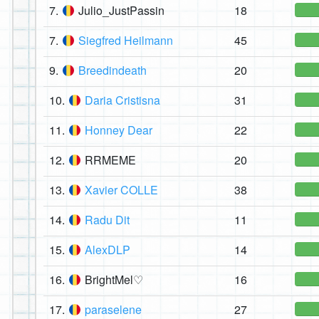
7.
Julio_JustPassin
18
7.
Siegfred Heilmann
45
9.
Breedindeath
20
10.
Daria Cristisna
31
11.
Honney Dear
22
12.
RRMEME
20
13.
Xavier COLLE
38
14.
Radu Dit
11
15.
AlexDLP
14
16.
BrightMel♡
16
17.
paraselene
27