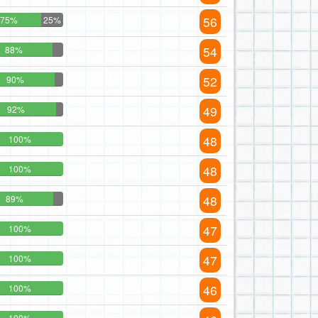
56
75%
25%
54
88%
52
90%
49
92%
48
100%
48
100%
48
89%
47
100%
47
100%
46
100%
100%