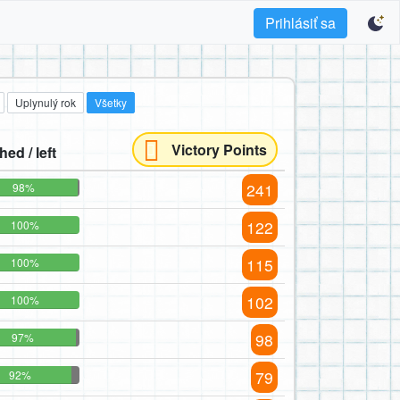
Prihlásiť sa
Uplynulý rok
Všetky
Victory Points
hed / left
241
98%
122
100%
115
100%
102
100%
98
97%
79
92%