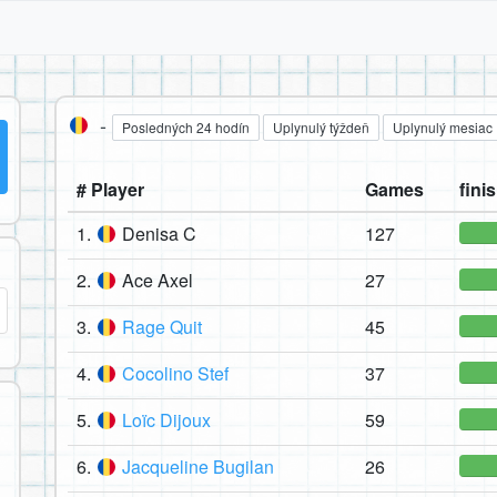
-
Posledných 24 hodín
Uplynulý týždeň
Uplynulý mesiac
# Player
Games
finis
1.
Denisa C
127
2.
Ace Axel
27
3.
Rage Quit
45
4.
Cocolino Stef
37
5.
Loïc Dijoux
59
6.
Jacqueline Bugilan
26