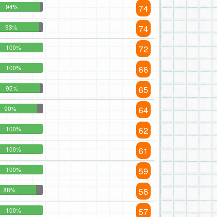
74
94%
74
93%
72
100%
66
100%
65
95%
64
90%
62
100%
61
100%
59
100%
58
88%
57
100%