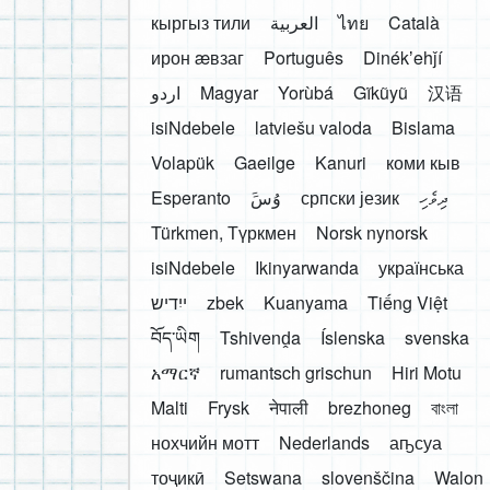
кыргыз тили
العربية
ไทย
Català
ирон æвзаг
Português
Dinékʼehǰí
اردو
Magyar
Yorùbá
Gĩkũyũ
汉语
isiNdebele
latviešu valoda
Bislama
Volapük
Gaeilge
Kanuri
коми кыв
Esperanto
َوُسَ
српски језик
ދިވެހި
Türkmen, Түркмен
Norsk nynorsk
isiNdebele
Ikinyarwanda
українська
ייִדיש
zbek
Kuanyama
Tiếng Việt
བོད་ཡིག
Tshivenḓa
Íslenska
svenska
አማርኛ
rumantsch grischun
Hiri Motu
Malti
Frysk
नेपाली
brezhoneg
বাংলা
нохчийн мотт
Nederlands
аҧсуа
тоҷикӣ
Setswana
slovenščina
Walon