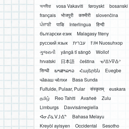
অসমীয়া
vosa Vakaviti
føroyskt
bosanski
français
भोजपुरी
कश्मीरी
slovenčina
ਪੰਜਾਬੀ
पाऴि
Interlingua
हिन्दी
български език
Malagasy fiteny
русский язык
עברית
ꆈꌠ꒿ Nuosuhxop
ગુજરાતી
yângâ tî sängö
Wollof
hrvatski
日本語
čeština
ᓀᐦᐃᔭᐍᐏᐣ
सिन्धी
ພາສາລາວ
Հայերեն
Eʋegbe
чӑваш чӗлхи
Basa Sunda
Fulfulde, Pulaar, Pular
संस्कृतम्
euskara
தமிழ்
Reo Tahiti
Avañeẽ
Zulu
Limburgs
Davvisámegiella
ᐊᓂᔑᓈᐯᒧᐎᓐ
Bahasa Melayu
Kreyòl ayisyen
Occidental
Sesotho