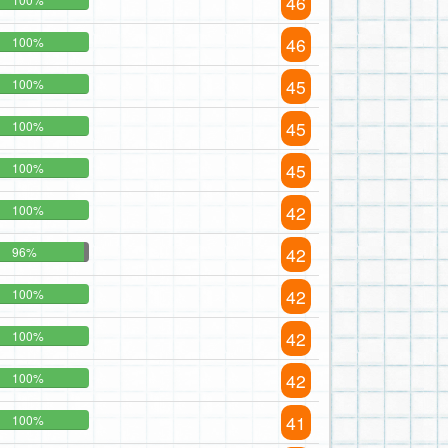
46
46
100%
45
100%
45
100%
45
100%
42
100%
42
96%
42
100%
42
100%
42
100%
41
100%