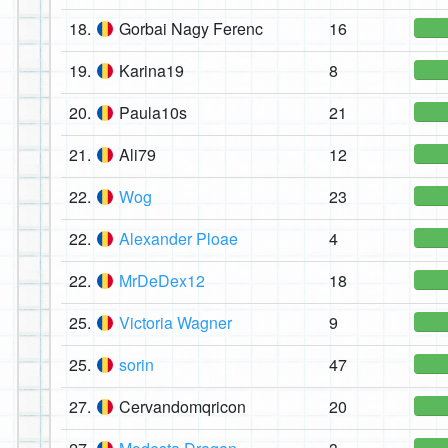
18.
Gorbai Nagy Ferenc
16
19.
Karina19
8
20.
Paula10s
21
21.
Ali79
12
22.
Wog
23
22.
Alexander Ploae
4
22.
MrDeDex12
18
25.
Victoria Wagner
9
25.
sorin
47
27.
Cervandomqricon
20