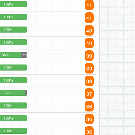
41
100%
41
100%
40
100%
40
100%
39
85%
15%
39
100%
39
100%
37
96%
36
100%
36
100%
36
100%