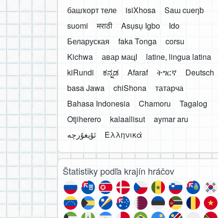
башҡорт теле
isiXhosa
Saɯ cueŋƅ
suomi
मराठी
Asụsụ Igbo
Ido
Беларуская
faka Tonga
corsu
Kichwa
авар мацӀ
latine, lingua latina
kiRundi
ಕನ್ನಡ
Afaraf
ትግርኛ
Deutsch
basa Jawa
chiShona
татарча
Bahasa Indonesia
Chamoru
Tagalog
Otjiherero
kalaallisut
aymar aru
Ελληνικά
Štatistiky podľa krajín hráčov