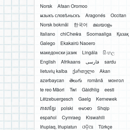
Norsk
Afaan Oromoo
ѩзыкъ словѣньскъ
Aragonés
Occitan
Norsk bokmål
한국어
മലയാളം
Italiano
chiCheŵa
Soomaaliga
Қазақ
Galego
Ekakairũ Naoero
македонски јазик
Lingála
සිංහල
English
Afrikaans
فارسی
sardu
lietuvių kalba
ქართული
Akan
azərbaycan
తెలుగు
română
монгол
te reo Māori
Twi
Gàidhlig
eesti
Lëtzebuergesch
Gaelg
Kernewek
ភាសាខ្មែរ
polski
ဗမာစာ
Shqip
español
Cymraeg
Kiswahili
Iñupiaq, Iñupiatun
ଓଡ଼ିଆ
Türkçe