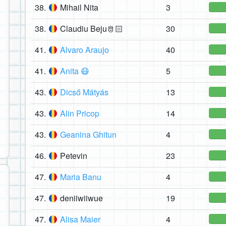
38.
Mihail Nita
3
38.
Claudiu Beju🫅🏻
30
41.
Alvaro Araujo
40
41.
Anita 😷
5
43.
Dicső Mátyás
13
43.
Alin Pricop
14
43.
Geanina Ghitun
4
46.
Petevin
23
47.
Maria Banu
4
47.
deniiwiiwue
19
47.
Alisa Maier
4