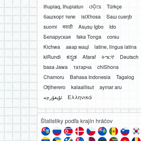
Iñupiaq, Iñupiatun
ଓଡ଼ିଆ
Türkçe
башҡорт теле
isiXhosa
Saɯ cueŋƅ
suomi
मराठी
Asụsụ Igbo
Ido
Беларуская
faka Tonga
corsu
Kichwa
авар мацӀ
latine, lingua latina
kiRundi
ಕನ್ನಡ
Afaraf
ትግርኛ
Deutsch
basa Jawa
татарча
chiShona
Chamoru
Bahasa Indonesia
Tagalog
Otjiherero
kalaallisut
aymar aru
Ελληνικά
Štatistiky podľa krajín hráčov