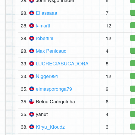
28.
Johnnysgonnadie
5
28.
Eliassaaa
7
28.
k-martt
12
28.
robertini
12
28.
Max Penicaud
4
33.
LUCRECIASUCADORA
8
33.
Nigger991
12
35.
elmasporonga79
9
35.
Beluu Carequinha
6
35.
yanut
4
38.
Kiryu_Kloudz
3