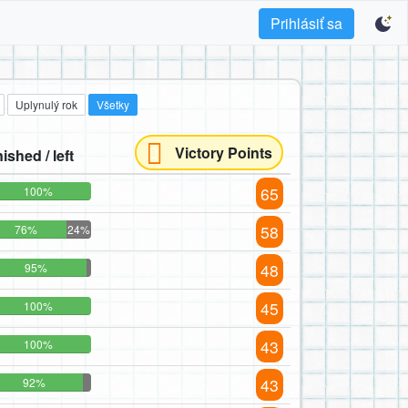
Prihlásiť sa
Uplynulý rok
Všetky
Victory Points
nished / left
65
100%
58
76%
24%
48
95%
45
100%
43
100%
43
92%