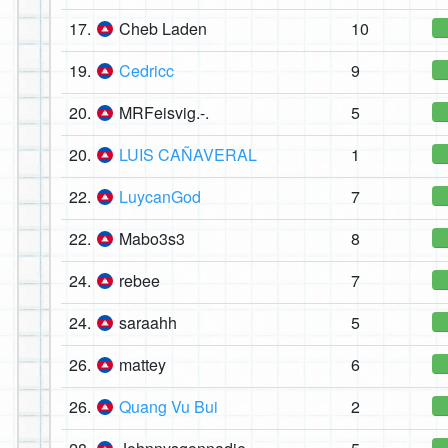
17.
Cheb Laden
10
19.
Cedricc
9
20.
MRFeisvig.-.
5
20.
LUIS CAÑAVERAL
1
22.
LuycanGod
7
22.
Mabo3s3
8
24.
rebee
7
24.
saraahh
5
26.
mattey
6
26.
Quang Vu Bui
2