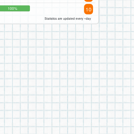
10
100%
Statistics are updated every ~day