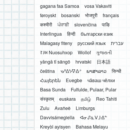
gagana faa Samoa
vosa Vakaviti
føroyskt
bosanski
भोजपुरी
français
कश्मीरी
ਪੰਜਾਬੀ
slovenčina
पाऴि
Interlingua
हिन्दी
български език
Malagasy fiteny
русский язык
עברית
ꆈꌠ꒿ Nuosuhxop
Wollof
ગુજરાતી
yângâ tî sängö
hrvatski
日本語
čeština
ᓀᐦᐃᔭᐍᐏᐣ
ພາສາລາວ
सिन्धी
Հայերեն
Eʋegbe
чӑваш чӗлхи
Basa Sunda
Fulfulde, Pulaar, Pular
संस्कृतम्
euskara
தமிழ்
Reo Tahiti
Zulu
Avañeẽ
Limburgs
Davvisámegiella
ᐊᓂᔑᓈᐯᒧᐎᓐ
Kreyòl ayisyen
Bahasa Melayu