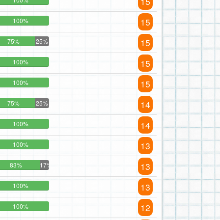
15
15
100%
15
75%
25%
15
100%
15
100%
14
75%
25%
14
100%
13
100%
13
83%
17%
13
100%
12
100%