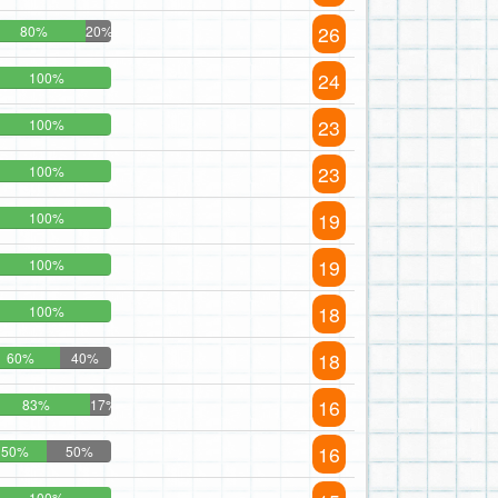
26
80%
20%
24
100%
23
100%
23
100%
19
100%
19
100%
18
100%
18
60%
40%
16
83%
17%
16
50%
50%
100%