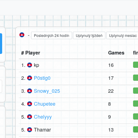
-
Posledných 24 hodín
Uplynulý týždeň
Uplynulý mesiac
# Player
Games
fi
1.
kp
16
2.
P0stig0
17
3.
Snowy_025
22
4.
Chupetee
8
5.
Chelyyy
9
5.
Thamar
13