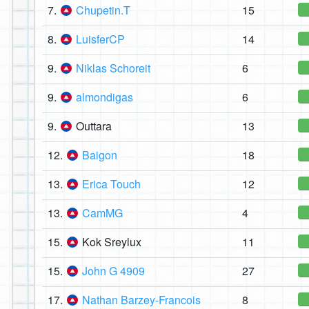
7.
Chupetin.T
15
8.
LuisferCP
14
9.
Niklas Schoreit
6
9.
almondigas
6
9.
Outtara
13
12.
Baigon
18
13.
Erica Touch
12
13.
CamMG
4
15.
Kok Sreylux
11
15.
John G 4909
27
17.
Nathan Barzey-Francois
8