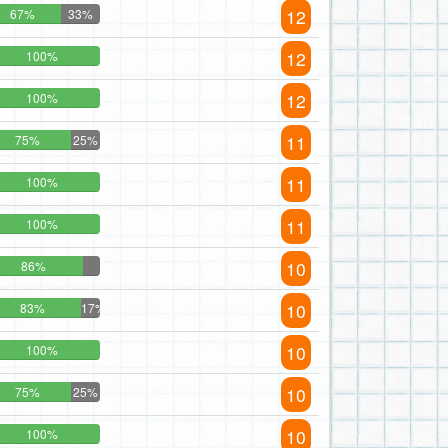
12
67%
33%
12
100%
12
100%
11
75%
25%
11
100%
11
100%
10
86%
10
83%
17%
10
100%
10
75%
25%
10
100%