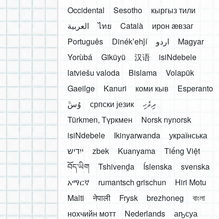
Occidental
Sesotho
кыргыз тили
العربية
ไทย
Català
ирон æвзаг
Português
Dinékʼehǰí
اردو
Magyar
Yorùbá
Gĩkũyũ
汉语
isiNdebele
latviešu valoda
Bislama
Volapük
Gaeilge
Kanuri
коми кыв
Esperanto
َوُسَ
српски језик
ދިވެހި
Türkmen, Түркмен
Norsk nynorsk
isiNdebele
Ikinyarwanda
українська
ייִדיש
zbek
Kuanyama
Tiếng Việt
བོད་ཡིག
Tshivenḓa
Íslenska
svenska
አማርኛ
rumantsch grischun
Hiri Motu
Malti
नेपाली
Frysk
brezhoneg
বাংলা
нохчийн мотт
Nederlands
аҧсуа