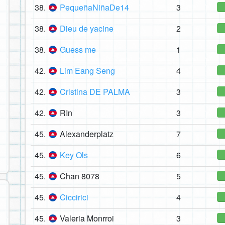
38.
PequeñaNiñaDe14
3
38.
Dieu de yacine
2
38.
Guess me
1
42.
Lim Eang Seng
4
42.
Cristina DE PALMA
3
42.
RIn
3
45.
Alexanderplatz
7
45.
Key Ols
6
45.
Chan 8078
5
45.
Ciccirici
4
45.
Valeria Monrroi
3