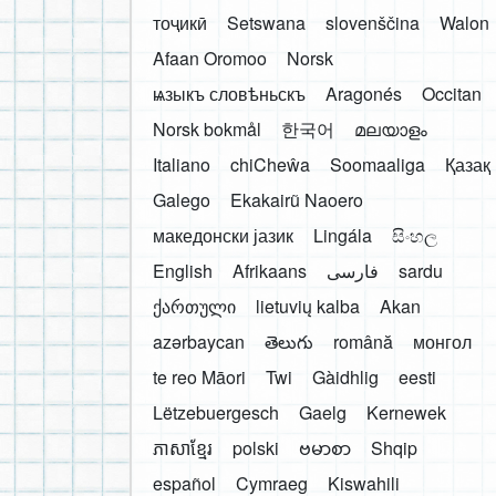
тоҷикӣ
Setswana
slovenščina
Walon
Afaan Oromoo
Norsk
ѩзыкъ словѣньскъ
Aragonés
Occitan
Norsk bokmål
한국어
മലയാളം
Italiano
chiCheŵa
Soomaaliga
Қазақ
Galego
Ekakairũ Naoero
македонски јазик
Lingála
සිංහල
English
Afrikaans
فارسی
sardu
ქართული
lietuvių kalba
Akan
azərbaycan
తెలుగు
română
монгол
te reo Māori
Twi
Gàidhlig
eesti
Lëtzebuergesch
Gaelg
Kernewek
ភាសាខ្មែរ
polski
ဗမာစာ
Shqip
español
Cymraeg
Kiswahili