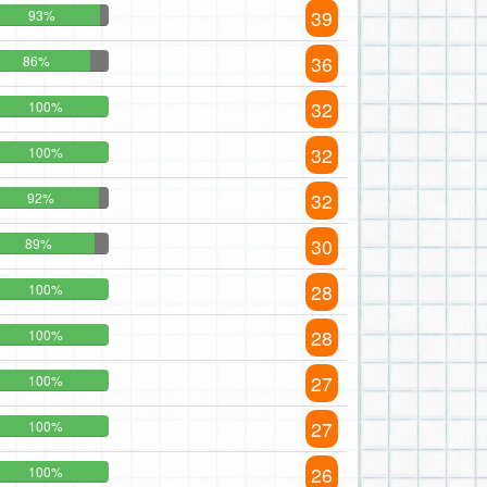
39
93%
36
86%
32
100%
32
100%
32
92%
30
89%
28
100%
28
100%
27
100%
27
100%
26
100%