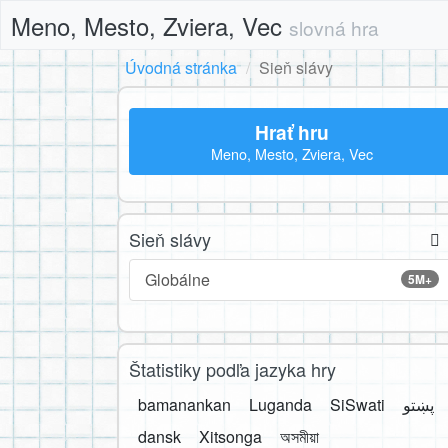
Meno, Mesto, Zviera, Vec
slovná hra
Úvodná stránka
Sieň slávy
Hrať hru
Meno, Mesto, Zviera, Vec
Sieň slávy
Globálne
5M+
Štatistiky podľa jazyka hry
bamanankan
Luganda
SiSwati
پښتو
dansk
Xitsonga
অসমীয়া