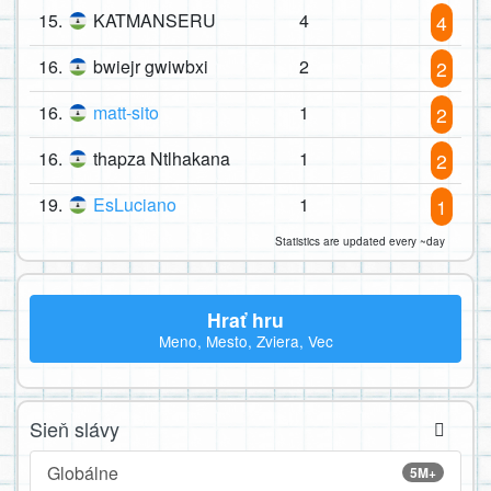
15.
KATMANSERU
4
4
16.
bwiejr gwiwbxi
2
2
16.
matt-sito
1
2
16.
thapza Ntlhakana
1
2
19.
EsLuciano
1
1
Statistics are updated every ~day
Hrať hru
Meno, Mesto, Zviera, Vec
Sieň slávy
Globálne
5M+