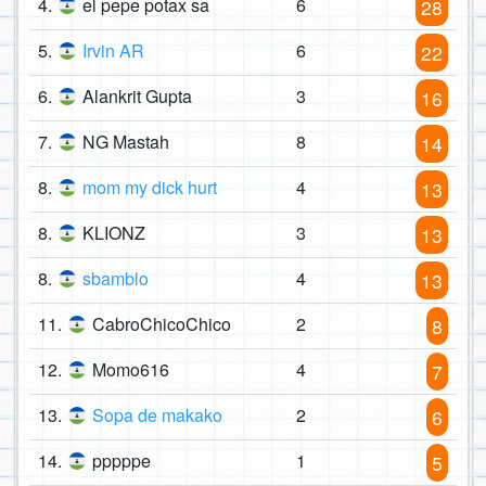
4.
el pepe potax sa
6
28
5.
Irvin AR
6
22
6.
Alankrit Gupta
3
16
7.
NG Mastah
8
14
8.
mom my dick hurt
4
13
8.
KLIONZ
3
13
8.
sbamblo
4
13
11.
CabroChicoChico
2
8
12.
Momo616
4
7
13.
Sopa de makako
2
6
14.
pppppe
1
5