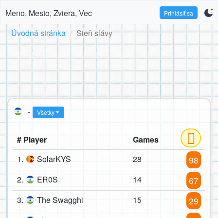
Meno, Mesto, Zviera, Vec
Prihlásiť sa
Úvodná stránka
Sieň slávy
-
Všetky
# Player
Games
1.
SolarKYS
28
98
2.
ER0S
14
67
3.
The Swagghi
15
29