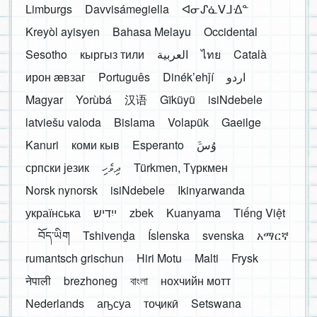
Limburgs
Davvisámegiella
ᐊᓂᔑᓈᐯᒧᐎᓐ
Kreyòl ayisyen
Bahasa Melayu
Occidental
Sesotho
кыргыз тили
العربية
ไทย
Català
ирон æвзаг
Português
Dinékʼehǰí
اردو
Magyar
Yorùbá
汉语
Gĩkũyũ
isiNdebele
latviešu valoda
Bislama
Volapük
Gaeilge
Kanuri
коми кыв
Esperanto
َوُسَ
српски језик
ދިވެހި
Türkmen, Түркмен
Norsk nynorsk
isiNdebele
Ikinyarwanda
українська
ייִדיש
zbek
Kuanyama
Tiếng Việt
བོད་ཡིག
Tshivenḓa
Íslenska
svenska
አማርኛ
rumantsch grischun
Hiri Motu
Malti
Frysk
नेपाली
brezhoneg
বাংলা
нохчийн мотт
Nederlands
аҧсуа
тоҷикӣ
Setswana