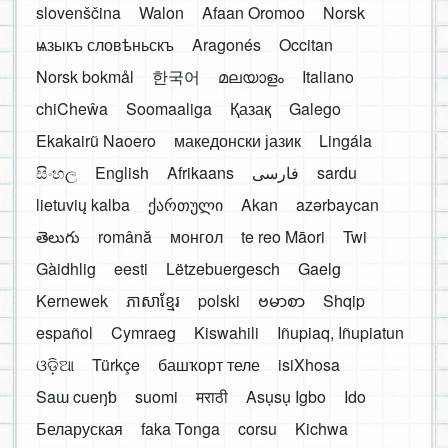
slovenščina
Walon
Afaan Oromoo
Norsk
ѩзыкъ словѣньскъ
Aragonés
Occitan
Norsk bokmål
한국어
മലയാളം
Italiano
chiCheŵa
Soomaaliga
Қазақ
Galego
Ekakairũ Naoero
македонски јазик
Lingála
සිංහල
English
Afrikaans
فارسی
sardu
lietuvių kalba
ქართული
Akan
azərbaycan
తెలుగు
română
монгол
te reo Māori
Twi
Gàidhlig
eesti
Lëtzebuergesch
Gaelg
Kernewek
ភាសាខ្មែរ
polski
ဗမာစာ
Shqip
español
Cymraeg
Kiswahili
Iñupiaq, Iñupiatun
ଓଡ଼ିଆ
Türkçe
башҡорт теле
isiXhosa
Saɯ cueŋƅ
suomi
मराठी
Asụsụ Igbo
Ido
Беларуская
faka Tonga
corsu
Kichwa