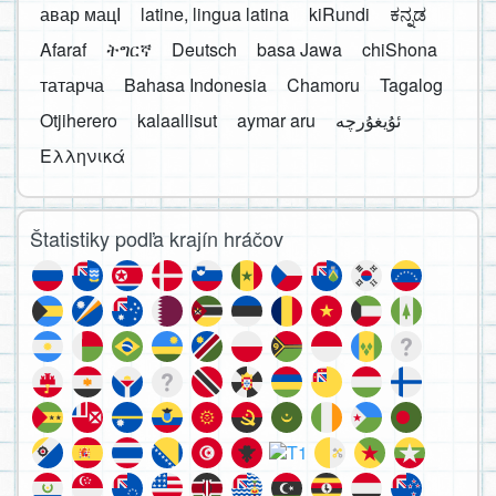
авар мацӀ
latine, lingua latina
kiRundi
ಕನ್ನಡ
Afaraf
ትግርኛ
Deutsch
basa Jawa
chiShona
татарча
Bahasa Indonesia
Chamoru
Tagalog
Otjiherero
kalaallisut
aymar aru
Ελληνικά
Štatistiky podľa krajín hráčov