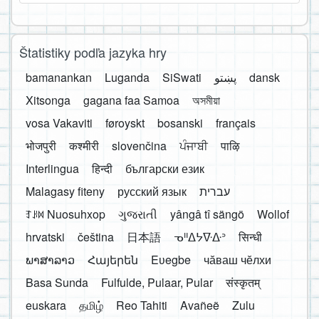
Štatistiky podľa jazyka hry
bamanankan
Luganda
SiSwati
پښتو
dansk
Xitsonga
gagana faa Samoa
অসমীয়া
vosa Vakaviti
føroyskt
bosanski
français
भोजपुरी
कश्मीरी
slovenčina
ਪੰਜਾਬੀ
पाऴि
Interlingua
हिन्दी
български език
Malagasy fiteny
русский язык
עברית
ꆈꌠ꒿ Nuosuhxop
ગુજરાતી
yângâ tî sängö
Wollof
hrvatski
čeština
日本語
ᓀᐦᐃᔭᐍᐏᐣ
सिन्धी
ພາສາລາວ
Հայերեն
Eʋegbe
чӑваш чӗлхи
Basa Sunda
Fulfulde, Pulaar, Pular
संस्कृतम्
euskara
தமிழ்
Reo Tahiti
Avañeẽ
Zulu