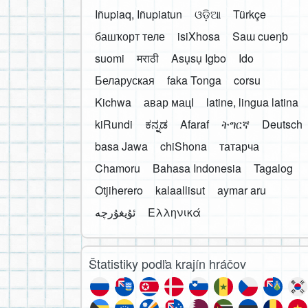
Iñupiaq, Iñupiatun
ଓଡ଼ିଆ
Türkçe
башҡорт теле
isiXhosa
Saɯ cueŋƅ
suomi
मराठी
Asụsụ Igbo
Ido
Беларуская
faka Tonga
corsu
Kichwa
авар мацӀ
latine, lingua latina
kiRundi
ಕನ್ನಡ
Afaraf
ትግርኛ
Deutsch
basa Jawa
chiShona
татарча
Chamoru
Bahasa Indonesia
Tagalog
Otjiherero
kalaallisut
aymar aru
Ελληνικά
Štatistiky podľa krajín hráčov