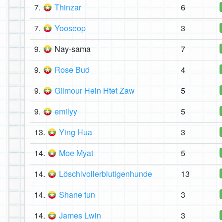
7.
Thinzar
6
7.
Yooseop
3
9.
Nay-sama
7
9.
Rose Bud
4
9.
Gilmour Hein Htet Zaw
5
9.
emilyy
5
13.
Ying Hua
3
14.
Moe Myat
5
14.
Löschlvollerblutigenhunde
13
14.
Shane tun
3
14.
James Lwin
3