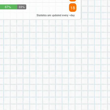
18
67%
33%
Statistics are updated every ~day