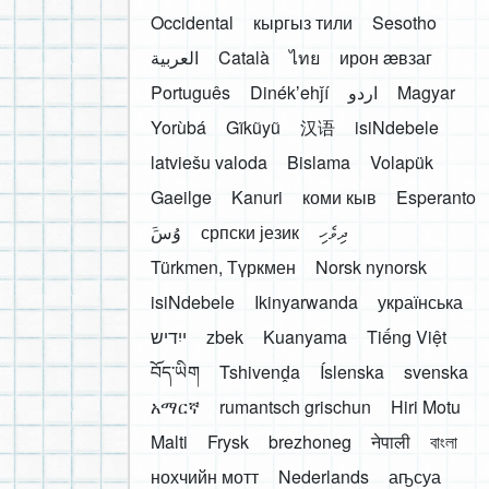
Occidental
кыргыз тили
Sesotho
العربية
Català
ไทย
ирон æвзаг
Português
Dinékʼehǰí
اردو
Magyar
Yorùbá
Gĩkũyũ
汉语
isiNdebele
latviešu valoda
Bislama
Volapük
Gaeilge
Kanuri
коми кыв
Esperanto
َوُسَ
српски језик
ދިވެހި
Türkmen, Түркмен
Norsk nynorsk
isiNdebele
Ikinyarwanda
українська
ייִדיש
zbek
Kuanyama
Tiếng Việt
བོད་ཡིག
Tshivenḓa
Íslenska
svenska
አማርኛ
rumantsch grischun
Hiri Motu
Malti
Frysk
brezhoneg
नेपाली
বাংলা
нохчийн мотт
Nederlands
аҧсуа