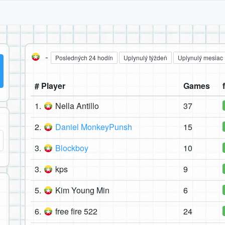
-
Posledných 24 hodín
Uplynulý týždeň
Uplynulý mesiac
# Player
Games
1.
Nella Antillo
37
2.
Daniel MonkeyPunsh
15
3.
Blockboy
10
3.
kps
9
5.
Kim Young Min
6
6.
free fire 522
24