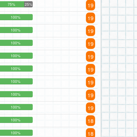
19
75%
25%
19
100%
19
100%
19
100%
19
100%
19
100%
19
100%
19
100%
19
100%
18
100%
18
100%