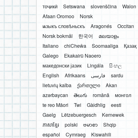
тоҷикӣ
Setswana
slovenščina
Walon
Afaan Oromoo
Norsk
ѩзыкъ словѣньскъ
Aragonés
Occitan
Norsk bokmål
한국어
മലയാളം
Italiano
chiCheŵa
Soomaaliga
Қазақ
Galego
Ekakairũ Naoero
македонски јазик
Lingála
සිංහල
English
Afrikaans
فارسی
sardu
lietuvių kalba
ქართული
Akan
azərbaycan
తెలుగు
română
монгол
te reo Māori
Twi
Gàidhlig
eesti
Gaelg
Lëtzebuergesch
Kernewek
ភាសាខ្មែរ
polski
ဗမာစာ
Shqip
español
Cymraeg
Kiswahili