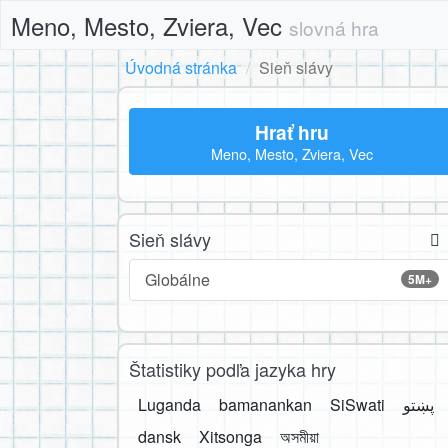
Meno, Mesto, Zviera, Vec
slovná hra
Úvodná stránka
Sieň slávy
Hrať hru
Meno, Mesto, Zviera, Vec
Sieň slávy
Globálne
5M+
Štatistiky podľa jazyka hry
Luganda
bamanankan
SiSwati
پښتو
dansk
Xitsonga
অসমীয়া