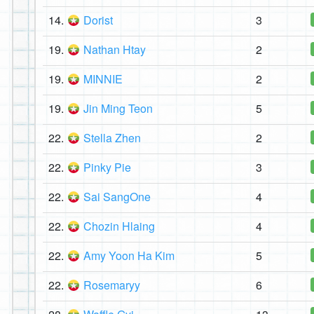
14.
Dorist
3
19.
Nathan Htay
2
19.
MINNIE
2
19.
Jin Ming Teon
5
22.
Stella Zhen
2
22.
Pinky Pie
3
22.
Sai SangOne
4
22.
Chozin Hlaing
4
22.
Amy Yoon Ha Kim
5
22.
Rosemaryy
6