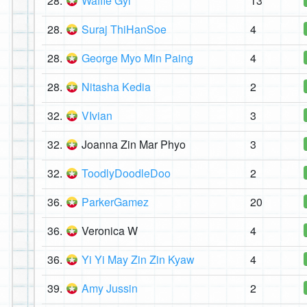
28.
Waffle Gyi
13
28.
Suraj ThiHanSoe
4
28.
George Myo Min Paing
4
28.
Nitasha Kedia
2
32.
VIvian
3
32.
Joanna Zin Mar Phyo
3
32.
ToodlyDoodleDoo
2
36.
ParkerGamez
20
36.
Veronica W
4
36.
Yi Yi May Zin Zin Kyaw
4
39.
Amy Jussin
2