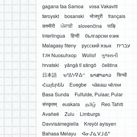
gagana faa Samoa
vosa Vakaviti
føroyskt
bosanski
भोजपुरी
français
कश्मीरी
ਪੰਜਾਬੀ
slovenčina
पाऴि
Interlingua
हिन्दी
български език
Malagasy fiteny
русский язык
עברית
ꆈꌠ꒿ Nuosuhxop
Wollof
ગુજરાતી
hrvatski
yângâ tî sängö
čeština
日本語
ᓀᐦᐃᔭᐍᐏᐣ
ພາສາລາວ
सिन्धी
Հայերեն
Eʋegbe
чӑваш чӗлхи
Basa Sunda
Fulfulde, Pulaar, Pular
संस्कृतम्
euskara
தமிழ்
Reo Tahiti
Avañeẽ
Zulu
Limburgs
Davvisámegiella
Kreyòl ayisyen
Bahasa Melayu
ᐊᓂᔑᓈᐯᒧᐎᓐ