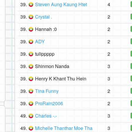
39.
Steven Aung Kaung Htet
4
39.
Crystal .
2
39.
Hannah :0
2
39.
ADY
2
39.
tulippppp
2
39.
Shinmon Nanda
3
39.
Henry K Khant Thu Hein
3
39.
Tina Funny
2
39.
ProRain2006
2
49.
Charles -.-
3
49.
Michelle Thanthar Moe Tha
3