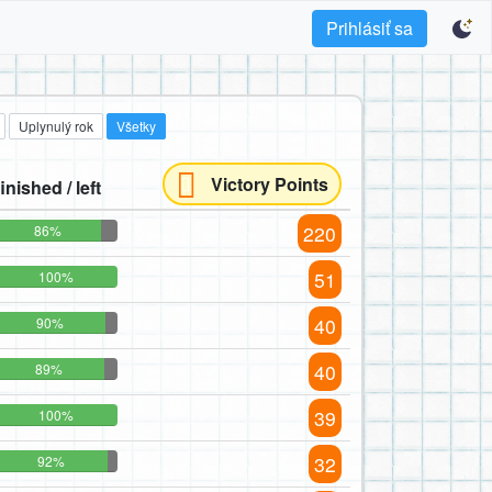
Prihlásiť sa
Uplynulý rok
Všetky
Victory Points
finished / left
220
86%
51
100%
40
90%
40
89%
39
100%
32
92%