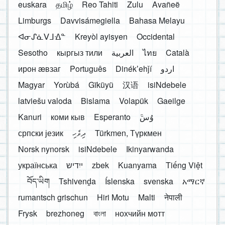
euskara
தமிழ்
Reo Tahiti
Zulu
Avañeẽ
Limburgs
Davvisámegiella
Bahasa Melayu
ᐊᓂᔑᓈᐯᒧᐎᓐ
Kreyòl ayisyen
Occidental
Sesotho
кыргыз тили
العربية
ไทย
Català
ирон æвзаг
Português
Dinékʼehǰí
اردو
Magyar
Yorùbá
Gĩkũyũ
汉语
isiNdebele
latviešu valoda
Bislama
Volapük
Gaeilge
Kanuri
коми кыв
Esperanto
َوُسَ
српски језик
ދިވެހި
Türkmen, Түркмен
Norsk nynorsk
isiNdebele
Ikinyarwanda
українська
ייִדיש
zbek
Kuanyama
Tiếng Việt
བོད་ཡིག
Tshivenḓa
Íslenska
svenska
አማርኛ
rumantsch grischun
Hiri Motu
Malti
नेपाली
Frysk
brezhoneg
বাংলা
нохчийн мотт