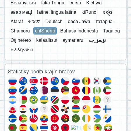
Беларуская
faka Tonga
corsu
Kichwa
авар мацӀ
latine, lingua latina
kiRundi
ಕನ್ನಡ
Afaraf
ትግርኛ
Deutsch
basa Jawa
татарча
Chamoru
chiShona
Bahasa Indonesia
Tagalog
Otjiherero
kalaallisut
aymar aru
Ελληνικά
Štatistiky podľa krajín hráčov