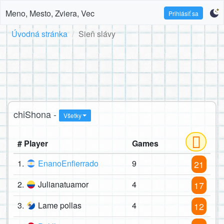
Meno, Mesto, Zviera, Vec
Prihlásiť sa
Úvodná stránka
Sieň slávy
chiShona -
Všetky
# Player
Games
1.
EnanoEnfierrado
9
21
2.
Julianatuamor
4
17
3.
Lame pollas
4
12