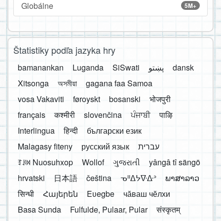
Globálne
5M+
Štatistiky podľa jazyka hry
bamanankan
Luganda
SiSwati
پښتو
dansk
Xitsonga
অসমীয়া
gagana faa Samoa
vosa Vakaviti
føroyskt
bosanski
भोजपुरी
français
कश्मीरी
slovenčina
ਪੰਜਾਬੀ
पाऴि
Interlingua
हिन्दी
български език
Malagasy fiteny
русский язык
עברית
ꆈꌠ꒿ Nuosuhxop
Wollof
ગુજરાતી
yângâ tî sängö
hrvatski
日本語
čeština
ᓀᐦᐃᔭᐍᐏᐣ
ພາສາລາວ
सिन्धी
Հայերեն
Eʋegbe
чӑваш чӗлхи
Basa Sunda
Fulfulde, Pulaar, Pular
संस्कृतम्