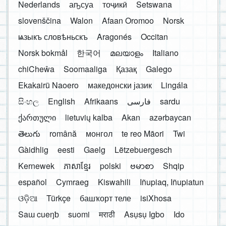
Nederlands
аҧсуа
тоҷикӣ
Setswana
slovenščina
Walon
Afaan Oromoo
Norsk
ѩзыкъ словѣньскъ
Aragonés
Occitan
Norsk bokmål
한국어
മലയാളം
Italiano
chiCheŵa
Soomaaliga
Қазақ
Galego
Ekakairũ Naoero
македонски јазик
Lingála
සිංහල
English
Afrikaans
فارسی
sardu
ქართული
lietuvių kalba
Akan
azərbaycan
తెలుగు
română
монгол
te reo Māori
Twi
Gàidhlig
eesti
Gaelg
Lëtzebuergesch
Kernewek
ភាសាខ្មែរ
polski
ဗမာစာ
Shqip
español
Cymraeg
Kiswahili
Iñupiaq, Iñupiatun
ଓଡ଼ିଆ
Türkçe
башҡорт теле
isiXhosa
Saɯ cueŋƅ
suomi
मराठी
Asụsụ Igbo
Ido