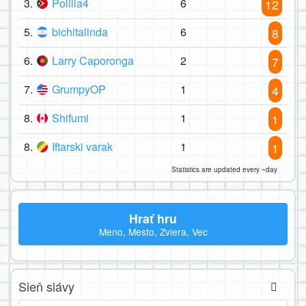
3.
Polilla4
6
12
5.
bichitalinda
6
8
6.
Larry Caporonga
2
7
7.
GrumpyOP
1
4
8.
Shifumi
1
1
8.
Iftarski varak
1
1
Statistics are updated every ~day
Hrať hru
Meno, Mesto, Zviera, Vec
Sieň slávy