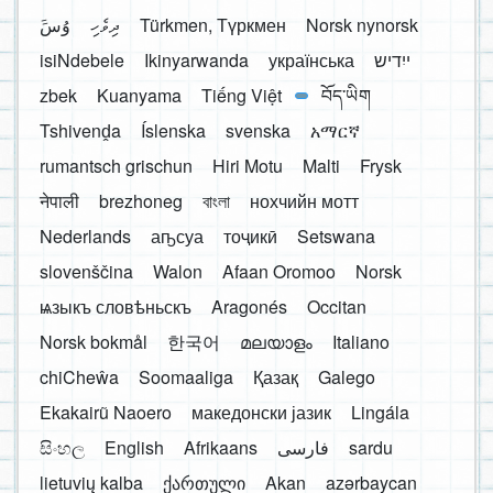
َوُسَ
ދިވެހި
Türkmen, Түркмен
Norsk nynorsk
isiNdebele
Ikinyarwanda
українська
ייִדיש
zbek
Kuanyama
Tiếng Việt
བོད་ཡིག
Tshivenḓa
Íslenska
svenska
አማርኛ
rumantsch grischun
Hiri Motu
Malti
Frysk
नेपाली
brezhoneg
বাংলা
нохчийн мотт
Nederlands
аҧсуа
тоҷикӣ
Setswana
slovenščina
Walon
Afaan Oromoo
Norsk
ѩзыкъ словѣньскъ
Aragonés
Occitan
Norsk bokmål
한국어
മലയാളം
Italiano
chiCheŵa
Soomaaliga
Қазақ
Galego
Ekakairũ Naoero
македонски јазик
Lingála
සිංහල
English
Afrikaans
فارسی
sardu
lietuvių kalba
ქართული
Akan
azərbaycan