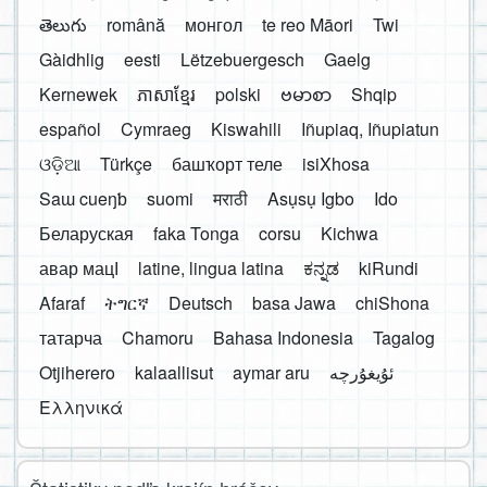
తెలుగు
română
монгол
te reo Māori
Twi
Gàidhlig
eesti
Lëtzebuergesch
Gaelg
Kernewek
ភាសាខ្មែរ
polski
ဗမာစာ
Shqip
español
Cymraeg
Kiswahili
Iñupiaq, Iñupiatun
ଓଡ଼ିଆ
Türkçe
башҡорт теле
isiXhosa
Saɯ cueŋƅ
suomi
मराठी
Asụsụ Igbo
Ido
Беларуская
faka Tonga
corsu
Kichwa
авар мацӀ
latine, lingua latina
ಕನ್ನಡ
kiRundi
Afaraf
ትግርኛ
Deutsch
basa Jawa
chiShona
татарча
Chamoru
Bahasa Indonesia
Tagalog
Otjiherero
kalaallisut
aymar aru
Ελληνικά