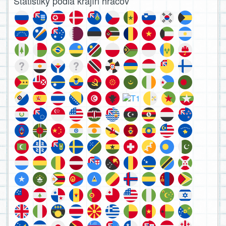
Štatistiky podľa krajín hráčov