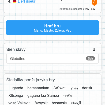
4.
DerFriseur
1
3
Statistics are updated every ~day
Hrať hru
Meno, Mesto, Zviera, Vec
Sieň slávy
Globálne
5M+
Štatistiky podľa jazyka hry
Luganda
bamanankan
SiSwati
پښتو
dansk
Xitsonga
gagana faa Samoa
অসমীয়া
vosa Vakaviti
føroyskt
bosanski
भोजपुरी