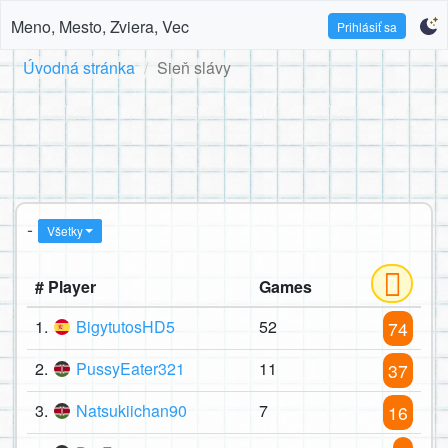
Meno, Mesto, Zviera, Vec
Prihlásiť sa
Úvodná stránka
Sieň slávy
-
Všetky
# Player
Games
1.
BigytutosHD5
52
74
2.
PussyEater321
11
37
3.
Natsukiichan90
7
16