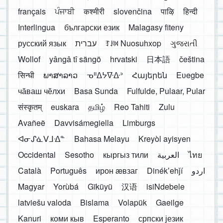
français
ਪੰਜਾਬੀ
कश्मीरी
slovenčina
पाऴि
हिन्दी
Interlingua
български език
Malagasy fiteny
русский язык
עברית
ꆈꌠ꒿ Nuosuhxop
ગુજરાતી
Wollof
yângâ tî sängö
hrvatski
日本語
čeština
सिन्धी
ພາສາລາວ
ᓀᐦᐃᔭᐍᐏᐣ
Հայերեն
Eʋegbe
чӑваш чӗлхи
Basa Sunda
Fulfulde, Pulaar, Pular
संस्कृतम्
euskara
தமிழ்
Reo Tahiti
Zulu
Avañeẽ
Davvisámegiella
Limburgs
ᐊᓂᔑᓈᐯᒧᐎᓐ
Bahasa Melayu
Kreyòl ayisyen
Occidental
Sesotho
кыргыз тили
العربية
ไทย
Català
Português
ирон æвзаг
Dinékʼehǰí
اردو
Magyar
Yorùbá
Gĩkũyũ
汉语
isiNdebele
latviešu valoda
Bislama
Volapük
Gaeilge
Kanuri
коми кыв
Esperanto
српски језик