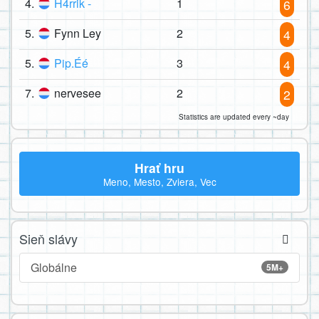
4.
H4rrik -
1
6
5.
Fynn Ley
2
4
5.
Pip.Éé
3
4
7.
nervesee
2
2
Statistics are updated every ~day
Hrať hru
Meno, Mesto, Zviera, Vec
Sieň slávy
Globálne
5M+