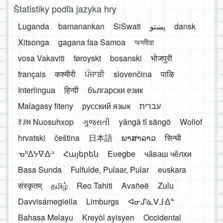
Štatistiky podľa jazyka hry
Luganda
bamanankan
SiSwati
پښتو
dansk
Xitsonga
gagana faa Samoa
অসমীয়া
vosa Vakaviti
føroyskt
bosanski
भोजपुरी
français
कश्मीरी
ਪੰਜਾਬੀ
slovenčina
पाऴि
Interlingua
हिन्दी
български език
Malagasy fiteny
русский язык
עברית
ꆈꌠ꒿ Nuosuhxop
ગુજરાતી
yângâ tî sängö
Wollof
hrvatski
čeština
日本語
ພາສາລາວ
सिन्धी
ᓀᐦᐃᔭᐍᐏᐣ
Հայերեն
Eʋegbe
чӑваш чӗлхи
Basa Sunda
Fulfulde, Pulaar, Pular
euskara
संस्कृतम्
தமிழ்
Reo Tahiti
Avañeẽ
Zulu
Davvisámegiella
Limburgs
ᐊᓂᔑᓈᐯᒧᐎᓐ
Bahasa Melayu
Kreyòl ayisyen
Occidental