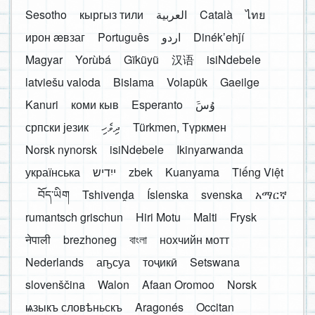
Sesotho
кыргыз тили
العربية
Català
ไทย
ирон æвзаг
Português
اردو
Dinékʼehǰí
Magyar
Yorùbá
Gĩkũyũ
汉语
isiNdebele
latviešu valoda
Bislama
Volapük
Gaeilge
Kanuri
коми кыв
Esperanto
َوُسَ
српски језик
ދިވެހި
Türkmen, Түркмен
Norsk nynorsk
isiNdebele
Ikinyarwanda
українська
ייִדיש
zbek
Kuanyama
Tiếng Việt
བོད་ཡིག
Tshivenḓa
Íslenska
svenska
አማርኛ
rumantsch grischun
Hiri Motu
Malti
Frysk
नेपाली
brezhoneg
বাংলা
нохчийн мотт
Nederlands
аҧсуа
тоҷикӣ
Setswana
slovenščina
Walon
Afaan Oromoo
Norsk
ѩзыкъ словѣньскъ
Aragonés
Occitan