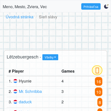
Meno, Mesto, Zviera, Vec
Prihlásiť sa
Úvodná stránka
Sieň slávy
Lëtzebuergesch -
Všetky
# Player
Games
1.
Hyunie
4
16
2.
Mr. Schnibba
3
10
3.
daduck
2
8