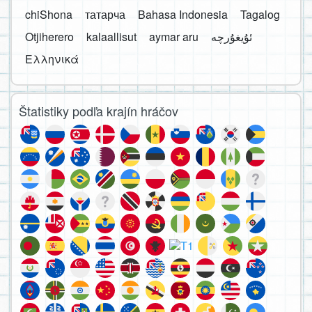
chiShona
татарча
Bahasa Indonesia
Tagalog
Otjiherero
kalaallisut
aymar aru
Ελληνικά
Štatistiky podľa krajín hráčov