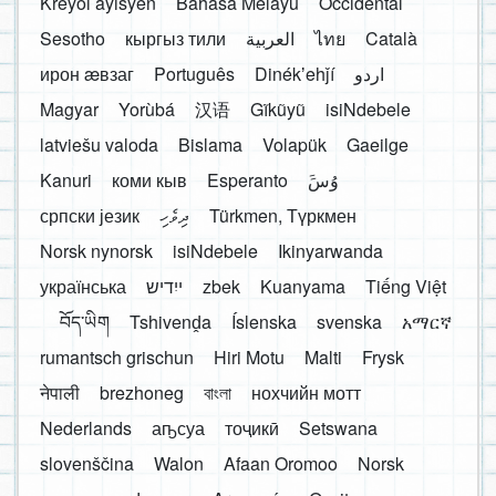
Kreyòl ayisyen
Bahasa Melayu
Occidental
Sesotho
кыргыз тили
العربية
ไทย
Català
ирон æвзаг
Português
Dinékʼehǰí
اردو
Magyar
Yorùbá
汉语
Gĩkũyũ
isiNdebele
latviešu valoda
Bislama
Volapük
Gaeilge
Kanuri
коми кыв
Esperanto
َوُسَ
српски језик
ދިވެހި
Türkmen, Түркмен
Norsk nynorsk
isiNdebele
Ikinyarwanda
українська
ייִדיש
zbek
Kuanyama
Tiếng Việt
བོད་ཡིག
Tshivenḓa
Íslenska
svenska
አማርኛ
rumantsch grischun
Hiri Motu
Malti
Frysk
नेपाली
brezhoneg
বাংলা
нохчийн мотт
Nederlands
аҧсуа
тоҷикӣ
Setswana
slovenščina
Walon
Afaan Oromoo
Norsk