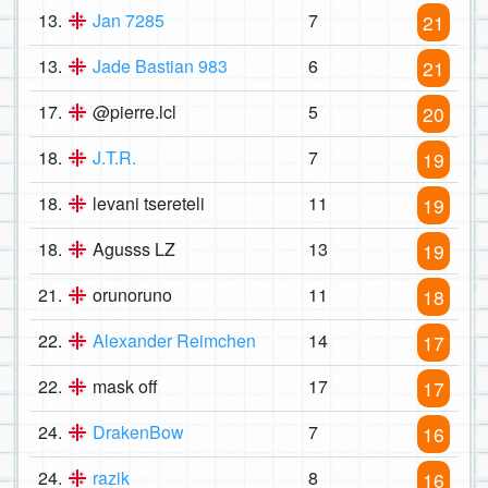
13.
Jan 7285
7
21
13.
Jade Bastian 983
6
21
17.
@pierre.lcl
5
20
18.
J.T.R.
7
19
18.
levani tsereteli
11
19
18.
Agusss LZ
13
19
21.
orunoruno
11
18
22.
Alexander Reimchen
14
17
22.
mask off
17
17
24.
DrakenBow
7
16
24.
razik
8
16