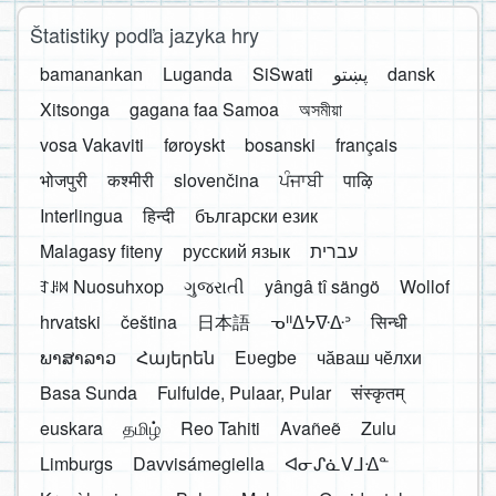
Štatistiky podľa jazyka hry
bamanankan
Luganda
SiSwati
پښتو
dansk
Xitsonga
gagana faa Samoa
অসমীয়া
vosa Vakaviti
føroyskt
bosanski
français
भोजपुरी
कश्मीरी
slovenčina
ਪੰਜਾਬੀ
पाऴि
Interlingua
हिन्दी
български език
Malagasy fiteny
русский язык
עברית
ꆈꌠ꒿ Nuosuhxop
ગુજરાતી
yângâ tî sängö
Wollof
hrvatski
čeština
日本語
ᓀᐦᐃᔭᐍᐏᐣ
सिन्धी
ພາສາລາວ
Հայերեն
Eʋegbe
чӑваш чӗлхи
Basa Sunda
Fulfulde, Pulaar, Pular
संस्कृतम्
euskara
தமிழ்
Reo Tahiti
Avañeẽ
Zulu
Limburgs
Davvisámegiella
ᐊᓂᔑᓈᐯᒧᐎᓐ