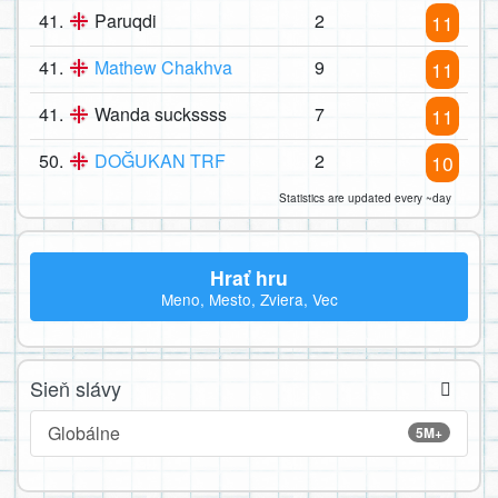
41.
Paruqdi
2
11
41.
Mathew Chakhva
9
11
41.
Wanda suckssss
7
11
50.
DOĞUKAN TRF
2
10
Statistics are updated every ~day
Hrať hru
Meno, Mesto, Zviera, Vec
Sieň slávy
Globálne
5M+