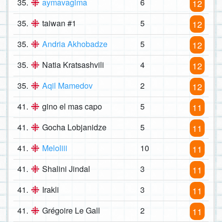
35.
aymavagima
6
12
35.
taiwan #1
5
12
35.
Andria Akhobadze
5
12
35.
Natia Kratsashvili
4
12
35.
Aqil Mamedov
2
12
41.
gino el mas capo
5
11
41.
Gocha Lobjanidze
5
11
41.
Meloliii
10
11
41.
Shalini Jindal
3
11
41.
Irakli
3
11
41.
Grégoire Le Gall
2
11