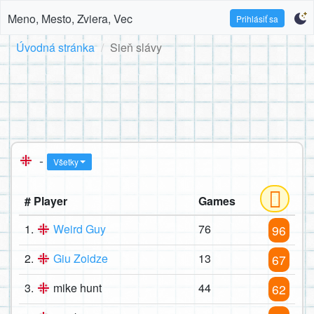
Meno, Mesto, Zviera, Vec
Prihlásiť sa
Úvodná stránka
Sieň slávy
-
Všetky
# Player
Games
1.
Weird Guy
76
96
2.
Giu Zoidze
13
67
3.
mike hunt
44
62