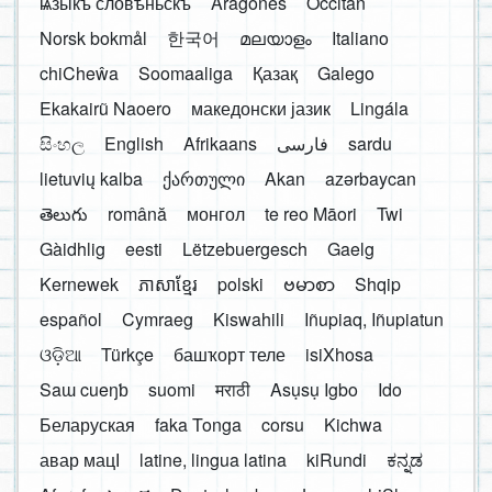
ѩзыкъ словѣньскъ
Aragonés
Occitan
Norsk bokmål
한국어
മലയാളം
Italiano
chiCheŵa
Soomaaliga
Қазақ
Galego
Ekakairũ Naoero
македонски јазик
Lingála
සිංහල
English
Afrikaans
فارسی
sardu
lietuvių kalba
ქართული
Akan
azərbaycan
తెలుగు
română
монгол
te reo Māori
Twi
Gàidhlig
eesti
Lëtzebuergesch
Gaelg
Kernewek
ភាសាខ្មែរ
polski
ဗမာစာ
Shqip
español
Cymraeg
Kiswahili
Iñupiaq, Iñupiatun
ଓଡ଼ିଆ
Türkçe
башҡорт теле
isiXhosa
Saɯ cueŋƅ
suomi
मराठी
Asụsụ Igbo
Ido
Беларуская
faka Tonga
corsu
Kichwa
авар мацӀ
latine, lingua latina
kiRundi
ಕನ್ನಡ