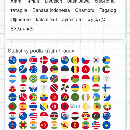
Afaraf
ትግርኛ
Deutsch
basa Jawa
chiShona
татарча
Bahasa Indonesia
Chamoru
Tagalog
Otjiherero
kalaallisut
aymar aru
Ελληνικά
Štatistiky podľa krajín hráčov