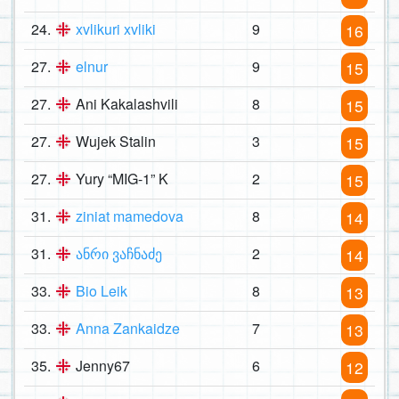
24.
xvlikuri xvliki
9
16
27.
elnur
9
15
27.
Ani Kakalashvili
8
15
27.
Wujek Stalin
3
15
27.
Yury “MIG-1” K
2
15
31.
ziniat mamedova
8
14
31.
ანრი ვაჩნაძე
2
14
33.
Bio Leik
8
13
33.
Anna Zankaidze
7
13
35.
Jenny67
6
12