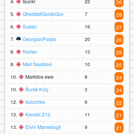
4.
tsunki
22
36
5.
GheddafiGoldsGun
7
28
6.
Sudan
16
27
7.
GeorgianPotato
20
26
8.
Nurlan
13
25
8.
Mari Nasibovi
10
25
10.
Markitos ewe
8
24
10.
Burak Kılıç
3
24
12.
bulochka
6
22
13.
Kenobi Z12
11
21
13.
Elvin Mamedogli
9
21