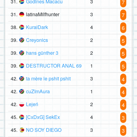
31.
Godines Macacu
3
7
31.
latinaMilfhunter
3
7
38.
KuraiDark
4
6
39.
Creyonics
2
5
39.
hans günther 3
2
5
39.
DESTRUCTOR ANAL 69
1
5
42.
ta mère le pshit pshit
3
4
42.
cuZImAura
1
4
42.
Lejeń
2
4
45.
[CxDxG] SekEx
4
3
45.
NO SOY DIEGO
3
3