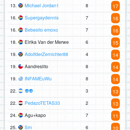
13.
Michael Jordan1
8
17
16.
Supergaydennis
7
16
16.
Bebesito emoxo
7
16
18.
Elrika Van der Merwe
6
15
19.
AdolfderZernichter88
4
14
19.
Aandresiito
8
14
19.
INFAMEuWu
8
14
22.
👽👽
3
13
22.
PedazoTETAS33
2
13
24.
Agu+kapo
7
11
25.
Srn
6
10