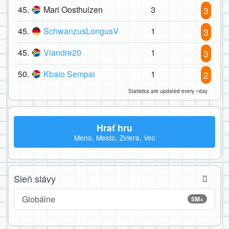
45.
Mari Oosthuizen
3
3
45.
SchwanzusLongusV
1
3
45.
Viandre20
1
3
50.
Kbaio Sempai
1
2
Statistics are updated every ~day
Hrať hru
Meno, Mesto, Zviera, Vec
Sieň slávy
Globálne
5M+