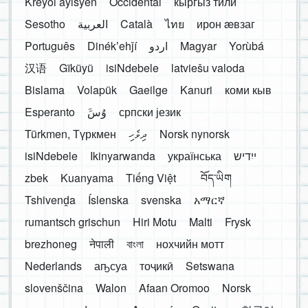
Kreyòl ayisyen
Occidental
кыргыз тили
Sesotho
العربية
Català
ไทย
ирон æвзаг
Português
Dinékʼehǰí
اردو
Magyar
Yorùbá
汉语
Gĩkũyũ
isiNdebele
latviešu valoda
Bislama
Volapük
Gaeilge
Kanuri
коми кыв
Esperanto
َوُسَ
српски језик
Türkmen, Түркмен
ދިވެހި
Norsk nynorsk
isiNdebele
Ikinyarwanda
українська
ייִדיש
zbek
Kuanyama
Tiếng Việt
བོད་ཡིག
Tshivenḓa
Íslenska
svenska
አማርኛ
rumantsch grischun
Hiri Motu
Malti
Frysk
brezhoneg
नेपाली
বাংলা
нохчийн мотт
Nederlands
аҧсуа
тоҷикӣ
Setswana
slovenščina
Walon
Afaan Oromoo
Norsk