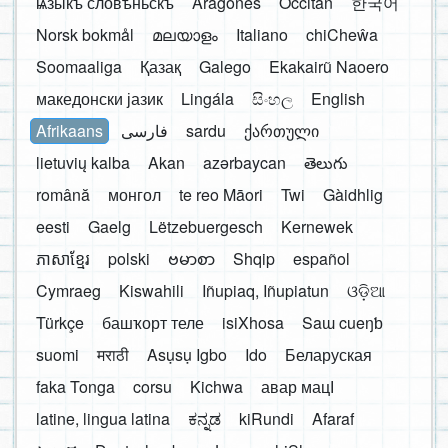
ѩзыкъ словѣньскъ
Aragonés
Occitan
한국어
Norsk bokmål
മലയാളം
Italiano
chiCheŵa
Soomaaliga
Қазақ
Galego
Ekakairũ Naoero
македонски јазик
Lingála
සිංහල
English
Afrikaans
فارسی
sardu
ქართული
lietuvių kalba
Akan
azərbaycan
తెలుగు
română
монгол
te reo Māori
Twi
Gàidhlig
eesti
Gaelg
Lëtzebuergesch
Kernewek
ភាសាខ្មែរ
polski
ဗမာစာ
Shqip
español
Cymraeg
Kiswahili
Iñupiaq, Iñupiatun
ଓଡ଼ିଆ
Türkçe
башҡорт теле
isiXhosa
Saɯ cueŋƅ
suomi
मराठी
Asụsụ Igbo
Ido
Беларуская
faka Tonga
corsu
Kichwa
авар мацӀ
latine, lingua latina
ಕನ್ನಡ
kiRundi
Afaraf