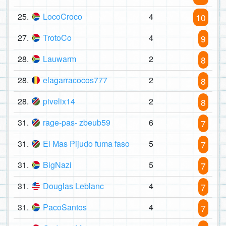
25.
LocoCroco
4
10
27.
TrotoCo
4
9
28.
Lauwarm
2
8
28.
elagarracocos777
2
8
28.
pivelix14
2
8
31.
rage-pas- zbeub59
6
7
31.
El Mas Pijudo fuma faso
5
7
31.
BigNazi
5
7
31.
Douglas Leblanc
4
7
31.
PacoSantos
4
7