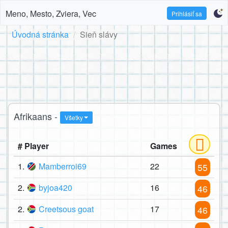
Meno, Mesto, Zviera, Vec
Prihlásiť sa
Úvodná stránka
Sieň slávy
Afrikaans -
Všetky
# Player
Games
1.
Mamberroi69
22
55
2.
byjoa420
16
46
2.
Creetsous goat
17
46