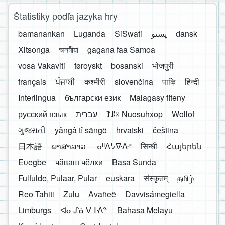
Štatistiky podľa jazyka hry
bamanankan
Luganda
SiSwati
پښتو
dansk
Xitsonga
অসমীয়া
gagana faa Samoa
vosa Vakaviti
føroyskt
bosanski
भोजपुरी
français
ਪੰਜਾਬੀ
कश्मीरी
slovenčina
पाऴि
हिन्दी
Interlingua
български език
Malagasy fiteny
русский язык
עברית
ꆈꌠ꒿ Nuosuhxop
Wollof
ગુજરાતી
yângâ tî sängö
hrvatski
čeština
日本語
ພາສາລາວ
ᓀᐦᐃᔭᐍᐏᐣ
सिन्धी
Հայերեն
Eʋegbe
чӑваш чӗлхи
Basa Sunda
Fulfulde, Pulaar, Pular
euskara
संस्कृतम्
தமிழ்
Reo Tahiti
Zulu
Avañeẽ
Davvisámegiella
Limburgs
ᐊᓂᔑᓈᐯᒧᐎᓐ
Bahasa Melayu