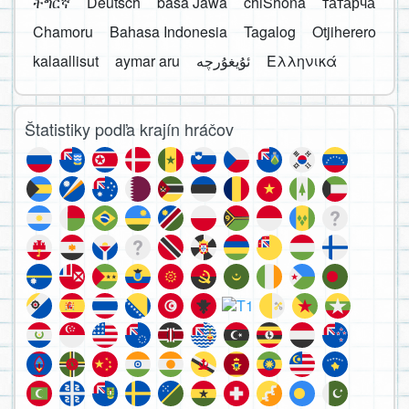
ትግርኛ
Deutsch
basa Jawa
chiShona
татарча
Chamoru
Bahasa Indonesia
Tagalog
Otjiherero
kalaallisut
aymar aru
Ελληνικά
Štatistiky podľa krajín hráčov