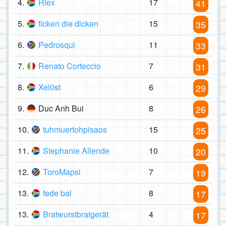
4.
Riex
17
41
5.
ficken die dicken
15
35
6.
Pedrosqui
11
33
7.
Renato Corteccio
7
31
8.
Xel0st
6
29
9.
Duc Anh Bui
8
26
10.
tuhmuertohpisaos
15
25
11.
Stephanie Allende
10
20
12.
ToroMapsi
7
19
13.
fede bal
8
17
13.
Bratwurstbratgerät
4
17