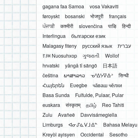
gagana faa Samoa
vosa Vakaviti
føroyskt
bosanski
भोजपुरी
français
ਪੰਜਾਬੀ
कश्मीरी
slovenčina
पाऴि
हिन्दी
Interlingua
български език
Malagasy fiteny
русский язык
עברית
ꆈꌠ꒿ Nuosuhxop
ગુજરાતી
Wollof
hrvatski
yângâ tî sängö
日本語
čeština
ພາສາລາວ
ᓀᐦᐃᔭᐍᐏᐣ
सिन्धी
Հայերեն
Eʋegbe
чӑваш чӗлхи
Basa Sunda
Fulfulde, Pulaar, Pular
euskara
संस्कृतम्
தமிழ்
Reo Tahiti
Zulu
Avañeẽ
Davvisámegiella
Limburgs
ᐊᓂᔑᓈᐯᒧᐎᓐ
Bahasa Melayu
Kreyòl ayisyen
Occidental
Sesotho