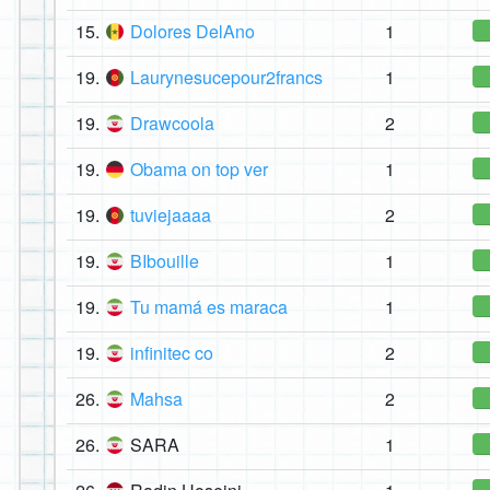
15.
Dolores DelAno
1
19.
Laurynesucepour2francs
1
19.
Drawcoola
2
19.
Obama on top ver
1
19.
tuviejaaaa
2
19.
BIbouille
1
19.
Tu mamá es maraca
1
19.
infinitec co
2
26.
Mahsa
2
26.
SARA
1