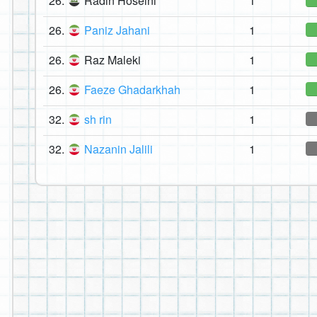
26.
Radin Hoseini
1
26.
Paniz Jahani
1
26.
Raz Maleki
1
26.
Faeze Ghadarkhah
1
32.
sh rin
1
32.
Nazanin Jalili
1