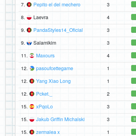
7.
Pepito el del mechero
3
8.
Laevra
4
9.
PandaStyles14_Oficial
3
9.
Salamikim
3
11.
Maxours
4
12.
pasoufcettegame
1
12.
Yang Xiao Long
1
12.
Pcket._
2
15.
xPqoLo
3
15.
Jakub Griffin Michalski
3
3
15.
zermalea x
1