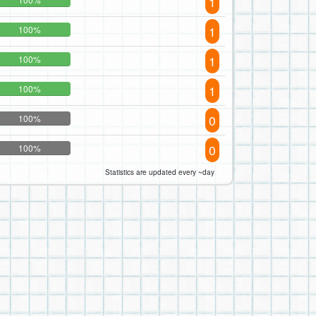
1
1
100%
1
100%
1
100%
0
100%
0
100%
Statistics are updated every ~day