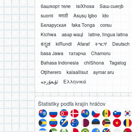
башҡорт теле
isiXhosa
Saɯ cueŋƅ
suomi
मराठी
Asụsụ Igbo
Ido
Беларуская
faka Tonga
corsu
Kichwa
авар мацӀ
latine, lingua latina
ಕನ್ನಡ
kiRundi
Afaraf
ትግርኛ
Deutsch
basa Jawa
татарча
Chamoru
Bahasa Indonesia
chiShona
Tagalog
Otjiherero
kalaallisut
aymar aru
Ελληνικά
Štatistiky podľa krajín hráčov