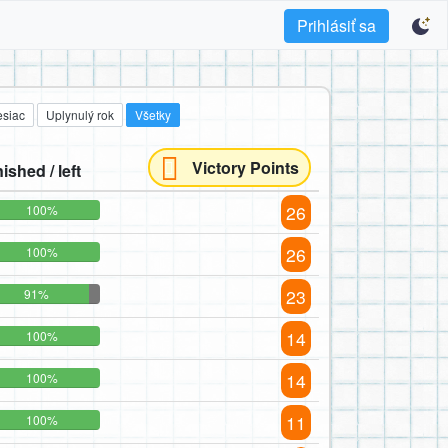
Prihlásiť sa
esiac
Uplynulý rok
Všetky
Victory Points
nished / left
26
100%
26
100%
23
91%
14
100%
14
100%
11
100%