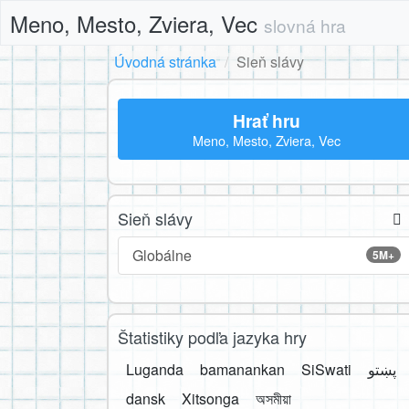
Meno, Mesto, Zviera, Vec
slovná hra
Úvodná stránka
Sieň slávy
Hrať hru
Meno, Mesto, Zviera, Vec
Sieň slávy
Globálne
5M+
Štatistiky podľa jazyka hry
Luganda
bamanankan
SiSwati
پښتو
dansk
Xitsonga
অসমীয়া