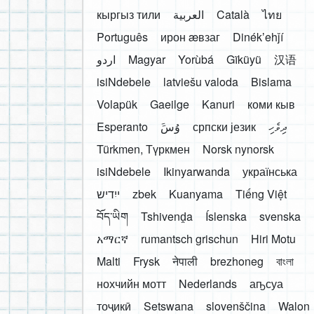
кыргыз тили
العربية
Català
ไทย
Português
ирон æвзаг
Dinékʼehǰí
اردو
Magyar
Yorùbá
Gĩkũyũ
汉语
isiNdebele
latviešu valoda
Bislama
Volapük
Gaeilge
Kanuri
коми кыв
Esperanto
َوُسَ
српски језик
ދިވެހި
Türkmen, Түркмен
Norsk nynorsk
isiNdebele
Ikinyarwanda
українська
ייִדיש
zbek
Kuanyama
Tiếng Việt
བོད་ཡིག
Tshivenḓa
Íslenska
svenska
አማርኛ
rumantsch grischun
Hiri Motu
Malti
Frysk
नेपाली
brezhoneg
বাংলা
нохчийн мотт
Nederlands
аҧсуа
тоҷикӣ
Setswana
slovenščina
Walon