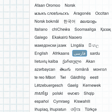
Afaan Oromoo
Norsk
ѩзыкъ словѣньскъ
Aragonés
Occitan
Norsk bokmål
한국어
മലയാളം
Italiano
chiCheŵa
Soomaaliga
Қазақ
Galego
Ekakairũ Naoero
македонски јазик
Lingála
සිංහල
English
Afrikaans
فارسی
sardu
lietuvių kalba
ქართული
Akan
azərbaycan
తెలుగు
română
монгол
te reo Māori
Twi
Gàidhlig
eesti
Lëtzebuergesch
Gaelg
Kernewek
ភាសាខ្មែរ
polski
ဗမာစာ
Shqip
español
Cymraeg
Kiswahili
Iñupiaq, Iñupiatun
ଓଡ଼ିଆ
Türkçe