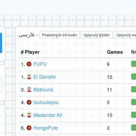
فارسی -
Posledných 24 hodín
Uplynulý týždeň
Uplynulý m
# Player
Games
fi
1.
FUFU
9
1.
El Gonshii
12
3.
INdiouna
11
4.
louloulepou
3
4.
Madandar Ali
10
6.
HongoPuto
3