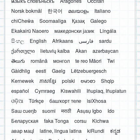
ѩзыкъ словѣньскъ
Aragonés
Occitan
Norsk bokmål
한국어
മലയാളം
Italiano
chiCheŵa
Soomaaliga
Қазақ
Galego
Ekakairũ Naoero
македонски јазик
Lingála
සිංහල
English
Afrikaans
فارسی
sardu
ქართული
lietuvių kalba
Akan
azərbaycan
తెలుగు
română
монгол
te reo Māori
Twi
Gàidhlig
eesti
Gaelg
Lëtzebuergesch
Kernewek
ភាសាខ្មែរ
polski
ဗမာစာ
Shqip
español
Cymraeg
Kiswahili
Iñupiaq, Iñupiatun
ଓଡ଼ିଆ
Türkçe
башҡорт теле
isiXhosa
Saɯ cueŋƅ
suomi
मराठी
Asụsụ Igbo
Ido
Беларуская
faka Tonga
corsu
Kichwa
авар мацӀ
latine, lingua latina
kiRundi
ಕನ್ನಡ