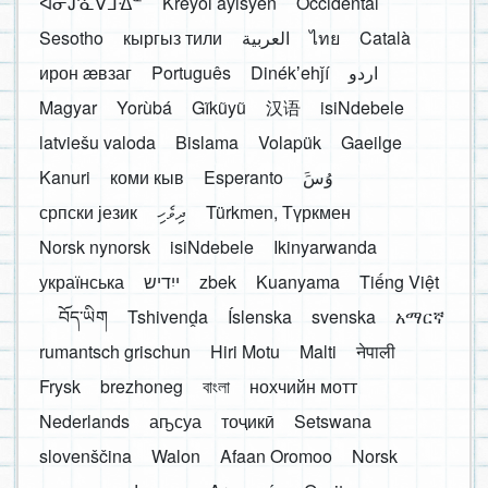
ᐊᓂᔑᓈᐯᒧᐎᓐ
Kreyòl ayisyen
Occidental
Sesotho
кыргыз тили
العربية
ไทย
Català
ирон æвзаг
Português
Dinékʼehǰí
اردو
Magyar
Yorùbá
Gĩkũyũ
汉语
isiNdebele
latviešu valoda
Bislama
Volapük
Gaeilge
Kanuri
коми кыв
Esperanto
َوُسَ
српски језик
ދިވެހި
Türkmen, Түркмен
Norsk nynorsk
isiNdebele
Ikinyarwanda
українська
ייִדיש
zbek
Kuanyama
Tiếng Việt
བོད་ཡིག
Tshivenḓa
Íslenska
svenska
አማርኛ
rumantsch grischun
Hiri Motu
Malti
नेपाली
Frysk
brezhoneg
বাংলা
нохчийн мотт
Nederlands
аҧсуа
тоҷикӣ
Setswana
slovenščina
Walon
Afaan Oromoo
Norsk