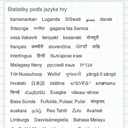
Štatistiky podľa jazyka hry
bamanankan
Luganda
SiSwati
پښتو
dansk
Xitsonga
অসমীয়া
gagana faa Samoa
vosa Vakaviti
føroyskt
bosanski
भोजपुरी
français
कश्मीरी
slovenčina
ਪੰਜਾਬੀ
पाऴि
Interlingua
हिन्दी
български език
Malagasy fiteny
русский язык
עברית
ꆈꌠ꒿ Nuosuhxop
Wollof
ગુજરાતી
yângâ tî sängö
hrvatski
日本語
čeština
ᓀᐦᐃᔭᐍᐏᐣ
ພາສາລາວ
सिन्धी
Հայերեն
Eʋegbe
чӑваш чӗлхи
Basa Sunda
Fulfulde, Pulaar, Pular
संस्कृतम्
euskara
தமிழ்
Reo Tahiti
Zulu
Avañeẽ
Limburgs
Davvisámegiella
Bahasa Melayu