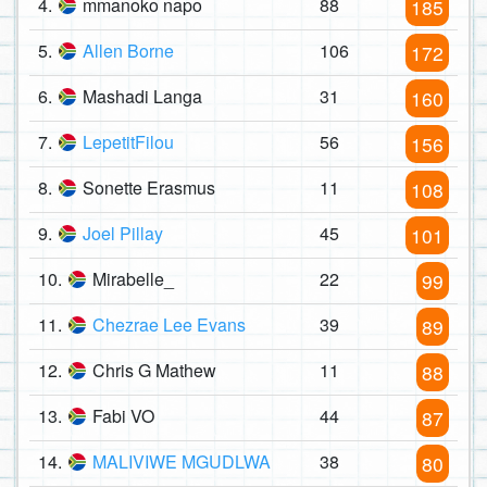
4.
mmanoko napo
88
185
5.
Allen Borne
106
172
6.
Mashadi Langa
31
160
7.
LepetitFilou
56
156
8.
Sonette Erasmus
11
108
9.
Joel Pillay
45
101
10.
Mirabelle_
22
99
11.
Chezrae Lee Evans
39
89
12.
Chris G Mathew
11
88
13.
Fabi VO
44
87
14.
MALIVIWE MGUDLWA
38
80