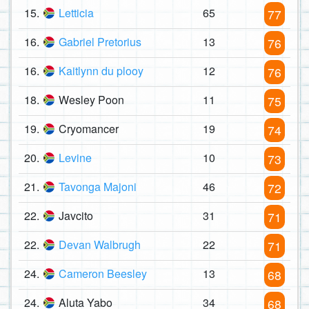
15.
Letticia
65
77
16.
Gabriel Pretorius
13
76
16.
Kaitlynn du plooy
12
76
18.
Wesley Poon
11
75
19.
Cryomancer
19
74
20.
Levine
10
73
21.
Tavonga Majoni
46
72
22.
Javcito
31
71
22.
Devan Walbrugh
22
71
24.
Cameron Beesley
13
68
24.
Aluta Yabo
34
68