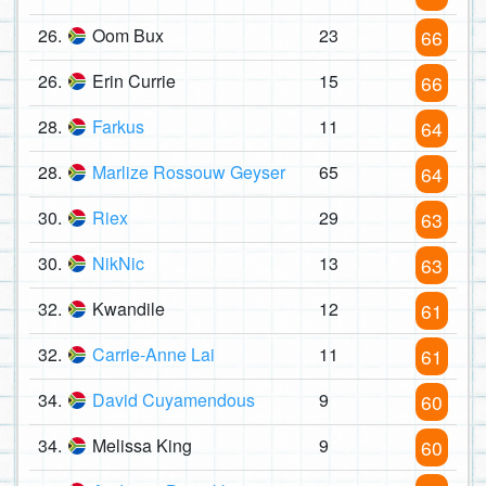
26.
Oom Bux
23
66
26.
Erin Currie
15
66
28.
Farkus
11
64
28.
Marlize Rossouw Geyser
65
64
30.
Riex
29
63
30.
NikNic
13
63
32.
Kwandile
12
61
32.
Carrie-Anne Lai
11
61
34.
David Cuyamendous
9
60
34.
Melissa King
9
60