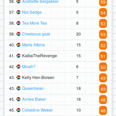
36.
Andriette Bergakker
5
59
37.
Not Sedge
5
54
38.
Tea More Tea
8
53
38.
Creetsous goat
20
53
40.
Marie Atkins
15
52
41.
KaibaTheRevenge
15
51
42.
Micah?
6
50
43.
Kelly Hen-Boisen
7
49
43.
Queenbean
18
49
45.
Aimee Baker
18
48
45.
Celestine Weber
10
48