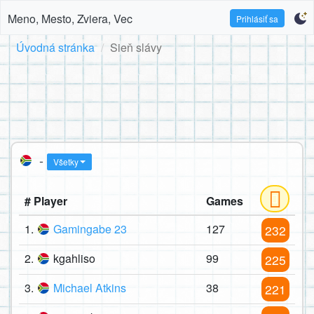
Meno, Mesto, Zviera, Vec
Prihlásiť sa
Úvodná stránka
Sieň slávy
-
Všetky
# Player
Games
1.
Gamingabe 23
127
232
2.
kgahliso
99
225
3.
Michael Atkins
38
221