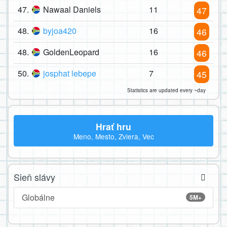
47.
Nawaal Daniels
11
47
48.
byjoa420
16
46
48.
GoldenLeopard
16
46
50.
josphat lebepe
7
45
Statistics are updated every ~day
Hrať hru
Meno, Mesto, Zviera, Vec
Sieň slávy
Globálne
5M+