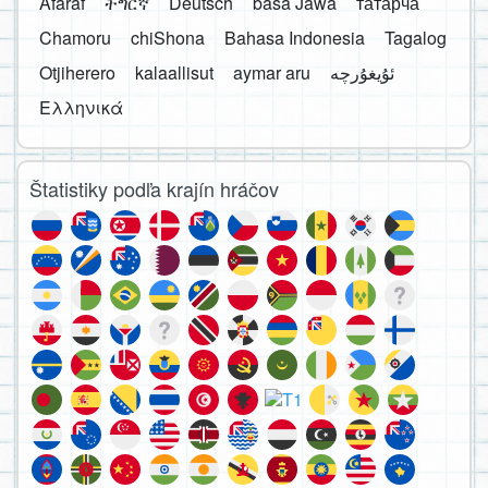
Afaraf
ትግርኛ
Deutsch
basa Jawa
татарча
Chamoru
chiShona
Bahasa Indonesia
Tagalog
Otjiherero
kalaallisut
aymar aru
Ελληνικά
Štatistiky podľa krajín hráčov