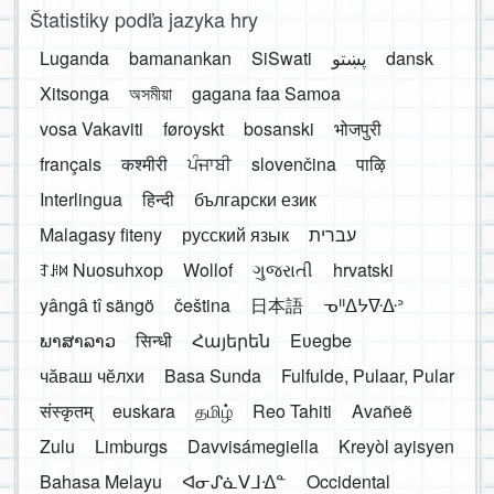
Štatistiky podľa jazyka hry
Luganda
bamanankan
SiSwati
پښتو
dansk
Xitsonga
অসমীয়া
gagana faa Samoa
vosa Vakaviti
føroyskt
bosanski
भोजपुरी
français
कश्मीरी
ਪੰਜਾਬੀ
slovenčina
पाऴि
Interlingua
हिन्दी
български език
Malagasy fiteny
русский язык
עברית
ꆈꌠ꒿ Nuosuhxop
Wollof
ગુજરાતી
hrvatski
yângâ tî sängö
čeština
日本語
ᓀᐦᐃᔭᐍᐏᐣ
ພາສາລາວ
सिन्धी
Հայերեն
Eʋegbe
чӑваш чӗлхи
Basa Sunda
Fulfulde, Pulaar, Pular
संस्कृतम्
euskara
தமிழ்
Reo Tahiti
Avañeẽ
Zulu
Limburgs
Davvisámegiella
Kreyòl ayisyen
Bahasa Melayu
ᐊᓂᔑᓈᐯᒧᐎᓐ
Occidental