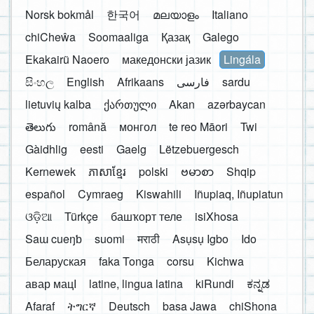
Norsk bokmål
한국어
മലയാളം
Italiano
chiCheŵa
Soomaaliga
Қазақ
Galego
Ekakairũ Naoero
македонски јазик
Lingála
සිංහල
English
Afrikaans
فارسی
sardu
lietuvių kalba
ქართული
Akan
azərbaycan
తెలుగు
română
монгол
te reo Māori
Twi
Gàidhlig
eesti
Gaelg
Lëtzebuergesch
Kernewek
ភាសាខ្មែរ
polski
ဗမာစာ
Shqip
español
Cymraeg
Kiswahili
Iñupiaq, Iñupiatun
ଓଡ଼ିଆ
Türkçe
башҡорт теле
isiXhosa
Saɯ cueŋƅ
suomi
मराठी
Asụsụ Igbo
Ido
Беларуская
faka Tonga
corsu
Kichwa
авар мацӀ
latine, lingua latina
kiRundi
ಕನ್ನಡ
Afaraf
ትግርኛ
Deutsch
basa Jawa
chiShona