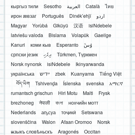
кыргыз тили
Sesotho
العربية
Català
ไทย
ирон æвзаг
Português
Dinékʼehǰí
اردو
Magyar
Yorùbá
Gĩkũyũ
汉语
isiNdebele
latviešu valoda
Bislama
Volapük
Gaeilge
Kanuri
коми кыв
Esperanto
َوُسَ
српски језик
ދިވެހި
Türkmen, Түркмен
Norsk nynorsk
isiNdebele
Ikinyarwanda
українська
ייִדיש
zbek
Kuanyama
Tiếng Việt
བོད་ཡིག
Tshivenḓa
Íslenska
svenska
አማርኛ
rumantsch grischun
Hiri Motu
Malti
Frysk
brezhoneg
नेपाली
বাংলা
нохчийн мотт
Nederlands
аҧсуа
тоҷикӣ
Setswana
slovenščina
Walon
Afaan Oromoo
Norsk
ѩзыкъ словѣньскъ
Aragonés
Occitan