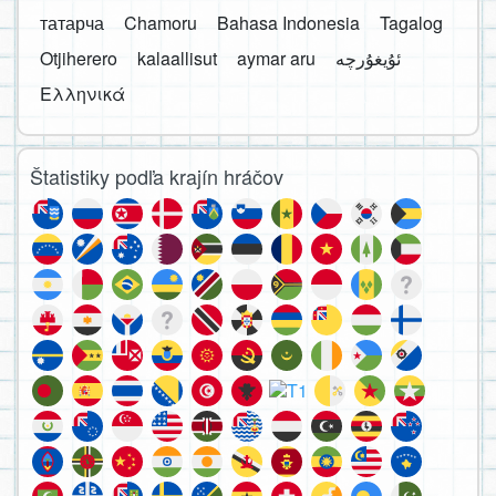
татарча
Chamoru
Bahasa Indonesia
Tagalog
Otjiherero
kalaallisut
aymar aru
Ελληνικά
Štatistiky podľa krajín hráčov