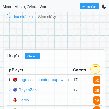
Meno, Mesto, Zviera, Vec
Prihlásiť sa
Úvodná stránka
Sieň slávy
Lingála -
Všetky
# Player
Games
1.
Lagrossetimpedugroupewala
17
50
2.
RayanZebii
17
29
3.
Gorilo
7
28