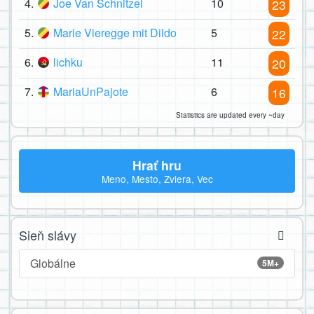
4.
Joe Van Schnitzel
10
23
5.
Marie Vieregge mit Dildo
5
22
6.
lichku
11
20
7.
MariaUnPajote
6
16
Statistics are updated every ~day
Hrať hru
Meno, Mesto, Zviera, Vec
Sieň slávy
Globálne
5M+