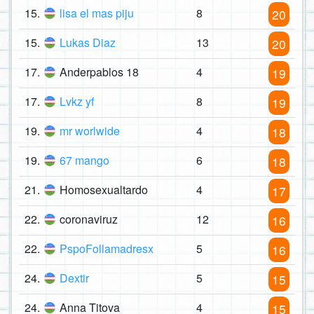
15.
lisa el mas piju
8
20
15.
Lukas Diaz
13
20
17.
Anderpablos 18
4
19
17.
Lvkz yf
8
19
19.
mr worlwide
4
18
19.
67 mango
6
18
21.
Homosexualtardo
4
17
22.
coronaviruz
12
16
22.
PspoFollamadresx
5
16
24.
Dextir
5
15
24.
Anna Titova
4
15