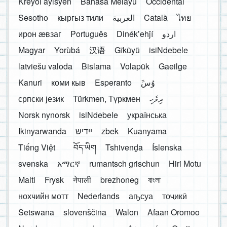
Kreyòl ayisyen
Bahasa Melayu
Occidental
Sesotho
кыргыз тили
العربية
Català
ไทย
ирон æвзаг
Português
Dinékʼehǰí
اردو
Magyar
Yorùbá
汉语
Gĩkũyũ
isiNdebele
latviešu valoda
Bislama
Volapük
Gaeilge
Kanuri
коми кыв
Esperanto
َوُسَ
српски језик
Türkmen, Түркмен
ދިވެހި
Norsk nynorsk
isiNdebele
українська
Ikinyarwanda
ייִדיש
zbek
Kuanyama
Tiếng Việt
བོད་ཡིག
Tshivenḓa
Íslenska
svenska
አማርኛ
rumantsch grischun
Hiri Motu
Malti
Frysk
नेपाली
brezhoneg
বাংলা
нохчийн мотт
Nederlands
аҧсуа
тоҷикӣ
Setswana
slovenščina
Walon
Afaan Oromoo