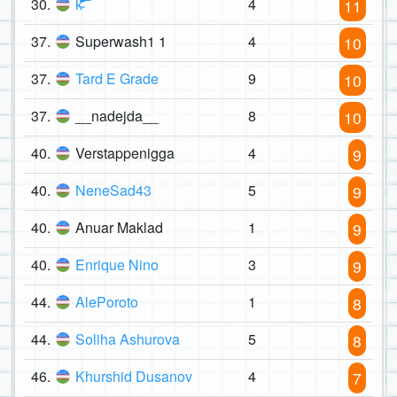
30.
k̴͐̄̓̈́̽̐͑̇̌͂͊̆̑̅͗́̉̈́͋̾͘͠͝
4
11
37.
Superwash1 1
4
10
37.
Tard E Grade
9
10
37.
__nadejda__
8
10
40.
Verstappenigga
4
9
40.
NeneSad43
5
9
40.
Anuar Maklad
1
9
40.
Enrique Nino
3
9
44.
AlePoroto
1
8
44.
Soliha Ashurova
5
8
46.
Khurshid Dusanov
4
7