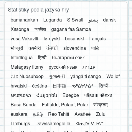
Štatistiky podľa jazyka hry
bamanankan
Luganda
SiSwati
پښتو
dansk
Xitsonga
অসমীয়া
gagana faa Samoa
vosa Vakaviti
føroyskt
bosanski
français
भोजपुरी
कश्मीरी
ਪੰਜਾਬੀ
slovenčina
पाऴि
Interlingua
हिन्दी
български език
Malagasy fiteny
русский язык
עברית
ꆈꌠ꒿ Nuosuhxop
ગુજરાતી
yângâ tî sängö
Wollof
hrvatski
čeština
日本語
ᓀᐦᐃᔭᐍᐏᐣ
सिन्धी
ພາສາລາວ
Հայերեն
Eʋegbe
чӑваш чӗлхи
Basa Sunda
Fulfulde, Pulaar, Pular
संस्कृतम्
euskara
தமிழ்
Reo Tahiti
Avañeẽ
Zulu
Limburgs
Davvisámegiella
ᐊᓂᔑᓈᐯᒧᐎᓐ