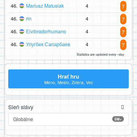
46.
Mariusz Matusiak
4
7
46.
rin
4
7
46.
Elvibradorhumano
4
7
46.
Улугбек Сапарбаев
4
7
Statistics are updated every ~day
Hrať hru
Meno, Mesto, Zviera, Vec
Sieň slávy
Globálne
5M+