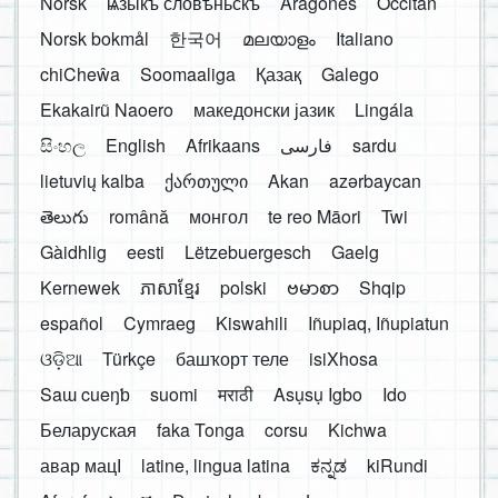
Norsk
ѩзыкъ словѣньскъ
Aragonés
Occitan
Norsk bokmål
한국어
മലയാളം
Italiano
chiCheŵa
Soomaaliga
Қазақ
Galego
Ekakairũ Naoero
македонски јазик
Lingála
සිංහල
English
Afrikaans
فارسی
sardu
lietuvių kalba
ქართული
Akan
azərbaycan
తెలుగు
română
монгол
te reo Māori
Twi
Gàidhlig
eesti
Lëtzebuergesch
Gaelg
Kernewek
ភាសាខ្មែរ
polski
ဗမာစာ
Shqip
español
Cymraeg
Kiswahili
Iñupiaq, Iñupiatun
ଓଡ଼ିଆ
Türkçe
башҡорт теле
isiXhosa
Saɯ cueŋƅ
suomi
मराठी
Asụsụ Igbo
Ido
Беларуская
faka Tonga
corsu
Kichwa
авар мацӀ
latine, lingua latina
ಕನ್ನಡ
kiRundi