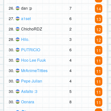
26.
dan :p
7
14
27.
a1set
6
13
28.
ChichoRDZ
2
12
28.
Hilo.
3
12
30.
PUTRICIO
6
11
30.
Hoo Lee Fuuk
4
11
30.
MrAnimeTitties
4
11
30.
Pepe Julian
4
11
30.
Asfalto :3
5
11
30.
Oonara
8
11