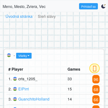
Meno, Mesto, Zviera, Vec
Prihlásiť sa
Úvodná stránka
Sieň slávy
-
Všetky
# Player
Games
1.
cris_1205_
33
96
2.
ElPirri
15
68
3.
GuanchitoHolland
14
66