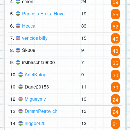
4.
cmen
24
59
5.
Panceta En La Hoya
19
55
6.
Несса
33
52
7.
vencios billy
15
46
8.
Sk008
9
43
9.
irslbirschta9000
7
35
10.
ArielKpiop
9
30
10.
Dane20156
11
30
12.
Miguevmv
13
24
12.
DimitriPetrovich
13
24
14.
nigger420
13
21