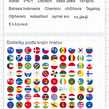
Afaraf
ትግርኛ
Deutsch
basa Jawa
татарча
Bahasa Indonesia
Chamoru
chiShona
Tagalog
Otjiherero
kalaallisut
aymar aru
Ελληνικά
Štatistiky podľa krajín hráčov