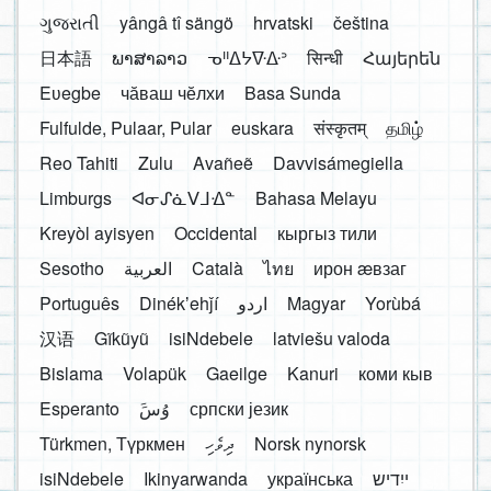
ગુજરાતી
yângâ tî sängö
hrvatski
čeština
日本語
ພາສາລາວ
ᓀᐦᐃᔭᐍᐏᐣ
सिन्धी
Հայերեն
Eʋegbe
чӑваш чӗлхи
Basa Sunda
Fulfulde, Pulaar, Pular
euskara
संस्कृतम्
தமிழ்
Reo Tahiti
Zulu
Avañeẽ
Davvisámegiella
Limburgs
ᐊᓂᔑᓈᐯᒧᐎᓐ
Bahasa Melayu
Kreyòl ayisyen
Occidental
кыргыз тили
Sesotho
العربية
Català
ไทย
ирон æвзаг
Português
Dinékʼehǰí
اردو
Magyar
Yorùbá
汉语
Gĩkũyũ
isiNdebele
latviešu valoda
Bislama
Volapük
Gaeilge
Kanuri
коми кыв
Esperanto
َوُسَ
српски језик
Türkmen, Түркмен
ދިވެހި
Norsk nynorsk
isiNdebele
Ikinyarwanda
українська
ייִדיש