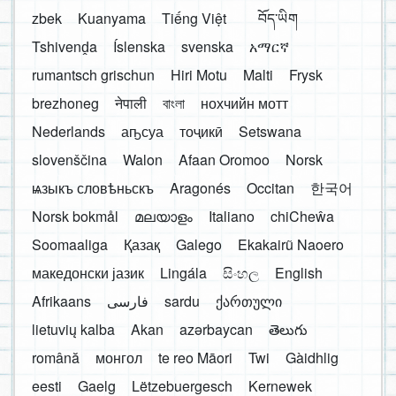
zbek
Kuanyama
Tiếng Việt
བོད་ཡིག
Tshivenḓa
Íslenska
svenska
አማርኛ
rumantsch grischun
Hiri Motu
Malti
Frysk
brezhoneg
नेपाली
বাংলা
нохчийн мотт
Nederlands
аҧсуа
тоҷикӣ
Setswana
slovenščina
Walon
Afaan Oromoo
Norsk
ѩзыкъ словѣньскъ
Aragonés
Occitan
한국어
Norsk bokmål
മലയാളം
Italiano
chiCheŵa
Soomaaliga
Қазақ
Galego
Ekakairũ Naoero
македонски јазик
Lingála
සිංහල
English
Afrikaans
فارسی
sardu
ქართული
lietuvių kalba
Akan
azərbaycan
తెలుగు
română
монгол
te reo Māori
Twi
Gàidhlig
eesti
Gaelg
Lëtzebuergesch
Kernewek