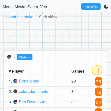
Meno, Mesto, Zviera, Vec
Prihlásiť sa
Úvodná stránka
Sieň slávy
-
Všetky
# Player
Games
1.
RonaIdinho
28
75
2.
coloradomutante
8
72
3.
Ben Dover 6969
8
24