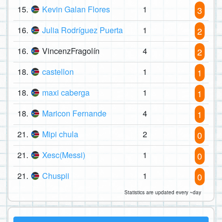
15.
Kevin Galan Flores
1
3
16.
Julia Rodríguez Puerta
1
2
16.
VincenzFragolín
4
2
18.
castellon
1
1
18.
maxi caberga
1
1
18.
Maricon Fernande
4
1
21.
Mipi chula
2
0
21.
Xesc(Messi)
1
0
21.
Chuspii
1
0
Statistics are updated every ~day