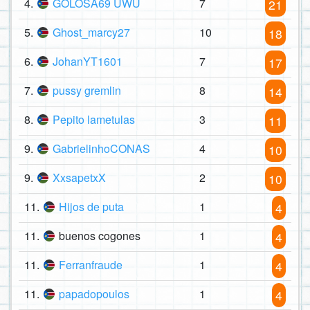
4.
GOLOSA69 UWU
7
21
5.
Ghost_marcy27
10
18
6.
JohanYT1601
7
17
7.
pussy gremlin
8
14
8.
Pepito lametulas
3
11
9.
GabrielinhoCONAS
4
10
9.
XxsapetxX
2
10
11.
Hijos de puta
1
4
11.
buenos cogones
1
4
11.
Ferranfraude
1
4
11.
papadopoulos
1
4