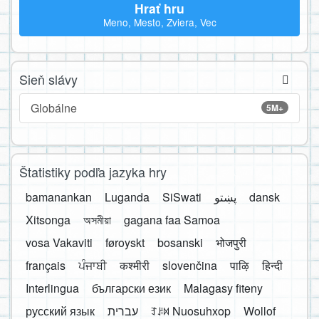
Hrať hru
Meno, Mesto, Zviera, Vec
Sieň slávy
Globálne
5M+
Štatistiky podľa jazyka hry
bamanankan
Luganda
SiSwati
پښتو
dansk
Xitsonga
অসমীয়া
gagana faa Samoa
vosa Vakaviti
føroyskt
bosanski
भोजपुरी
français
ਪੰਜਾਬੀ
कश्मीरी
slovenčina
पाऴि
हिन्दी
Interlingua
български език
Malagasy fiteny
русский язык
עברית
ꆈꌠ꒿ Nuosuhxop
Wollof