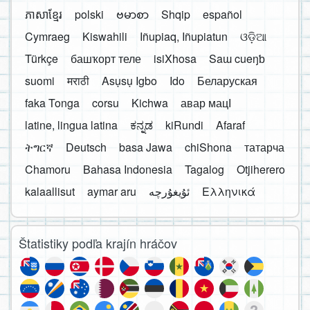
ភាសាខ្មែរ
polski
ဗမာစာ
Shqip
español
Cymraeg
Kiswahili
Iñupiaq, Iñupiatun
ଓଡ଼ିଆ
Türkçe
башҡорт теле
isiXhosa
Saɯ cueŋƅ
suomi
मराठी
Asụsụ Igbo
Ido
Беларуская
faka Tonga
corsu
Kichwa
авар мацӀ
latine, lingua latina
ಕನ್ನಡ
kiRundi
Afaraf
ትግርኛ
Deutsch
basa Jawa
chiShona
татарча
Chamoru
Bahasa Indonesia
Tagalog
Otjiherero
kalaallisut
aymar aru
Ελληνικά
Štatistiky podľa krajín hráčov