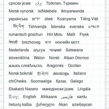
српски језик
ދިވެހި
Türkmen, Түркмен
Norsk nynorsk
isiNdebele
Ikinyarwanda
українська
ייִדיש
zbek
Kuanyama
Tiếng Việt
བོད་ཡིག
Tshivenḓa
Íslenska
svenska
አማርኛ
rumantsch grischun
Hiri Motu
Malti
Frysk
नेपाली
brezhoneg
বাংলা
нохчийн мотт
Nederlands
аҧсуа
тоҷикӣ
Setswana
slovenščina
Walon
Norsk
Afaan Oromoo
ѩзыкъ словѣньскъ
Aragonés
Occitan
Norsk bokmål
한국어
മലയാളം
Italiano
chiCheŵa
Soomaaliga
Қазақ
Galego
Ekakairũ Naoero
македонски јазик
Lingála
සිංහල
English
Afrikaans
فارسی
sardu
lietuvių kalba
ქართული
Akan
azərbaycan