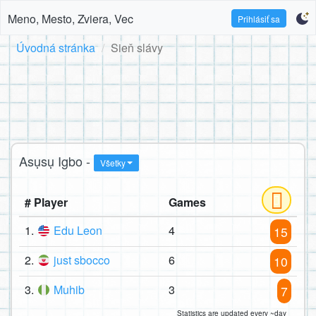
Meno, Mesto, Zviera, Vec
Prihlásiť sa
Úvodná stránka
Sieň slávy
Asụsụ Igbo -
Všetky
# Player
Games
1.
Edu Leon
4
15
2.
just sbocco
6
10
3.
Muhib
3
7
Statistics are updated every ~day