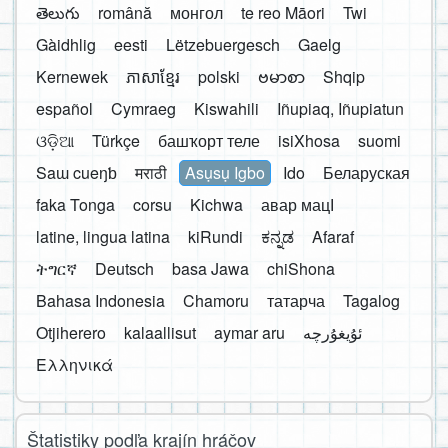
తెలుగు
română
монгол
te reo Māori
Twi
Gàidhlig
eesti
Lëtzebuergesch
Gaelg
Kernewek
ភាសាខ្មែរ
polski
ဗမာစာ
Shqip
español
Cymraeg
Kiswahili
Iñupiaq, Iñupiatun
ଓଡ଼ିଆ
Türkçe
башҡорт теле
isiXhosa
suomi
Saɯ cueŋƅ
मराठी
Asụsụ Igbo
Ido
Беларуская
faka Tonga
corsu
Kichwa
авар мацӀ
latine, lingua latina
kiRundi
ಕನ್ನಡ
Afaraf
ትግርኛ
Deutsch
basa Jawa
chiShona
Bahasa Indonesia
Chamoru
татарча
Tagalog
Otjiherero
kalaallisut
aymar aru
Ελληνικά
Štatistiky podľa krajín hráčov