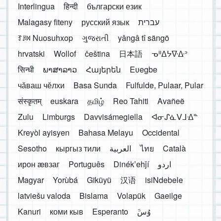
Interlingua
हिन्दी
български език
Malagasy fiteny
русский язык
עברית
ꆈꌠ꒿ Nuosuhxop
ગુજરાતી
yângâ tî sängö
hrvatski
Wollof
čeština
日本語
ᓀᐦᐃᔭᐍᐏᐣ
सिन्धी
ພາສາລາວ
Հայերեն
Eʋegbe
чӑваш чӗлхи
Basa Sunda
Fulfulde, Pulaar, Pular
संस्कृतम्
euskara
தமிழ்
Reo Tahiti
Avañeẽ
Zulu
Limburgs
Davvisámegiella
ᐊᓂᔑᓈᐯᒧᐎᓐ
Kreyòl ayisyen
Bahasa Melayu
Occidental
Sesotho
кыргыз тили
العربية
ไทย
Català
ирон æвзаг
Português
Dinékʼehǰí
اردو
Magyar
Yorùbá
Gĩkũyũ
汉语
isiNdebele
latviešu valoda
Bislama
Volapük
Gaeilge
Kanuri
коми кыв
Esperanto
َوُسَ