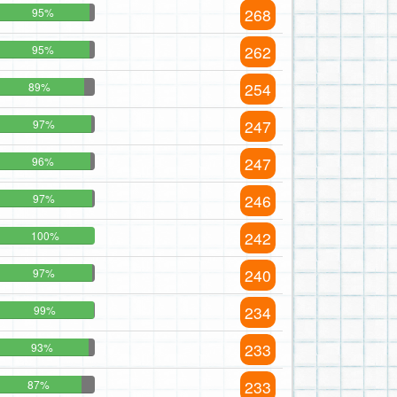
268
95%
262
95%
254
89%
247
97%
247
96%
246
97%
242
100%
240
97%
234
99%
233
93%
233
87%