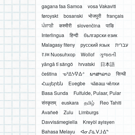
gagana faa Samoa
vosa Vakaviti
føroyskt
bosanski
भोजपुरी
français
ਪੰਜਾਬੀ
कश्मीरी
slovenčina
पाऴि
Interlingua
हिन्दी
български език
Malagasy fiteny
русский язык
עברית
ꆈꌠ꒿ Nuosuhxop
Wollof
ગુજરાતી
yângâ tî sängö
hrvatski
日本語
čeština
ᓀᐦᐃᔭᐍᐏᐣ
ພາສາລາວ
सिन्धी
Հայերեն
Eʋegbe
чӑваш чӗлхи
Basa Sunda
Fulfulde, Pulaar, Pular
संस्कृतम्
euskara
தமிழ்
Reo Tahiti
Avañeẽ
Zulu
Limburgs
Davvisámegiella
Kreyòl ayisyen
Bahasa Melayu
ᐊᓂᔑᓈᐯᒧᐎᓐ