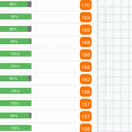
170
88%
169
98%
169
88%
168
96%
168
100%
162
100%
162
90%
158
100%
157
100%
157
94%
156
100%