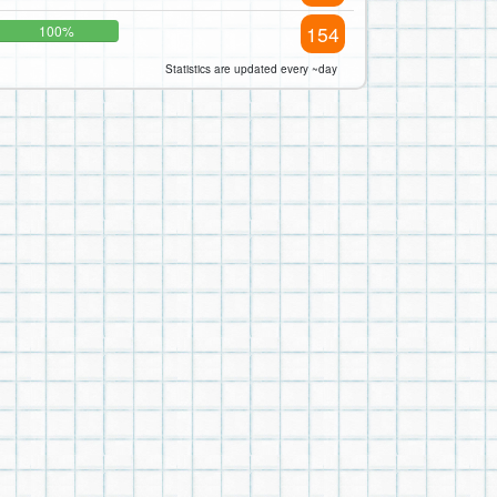
154
100%
Statistics are updated every ~day