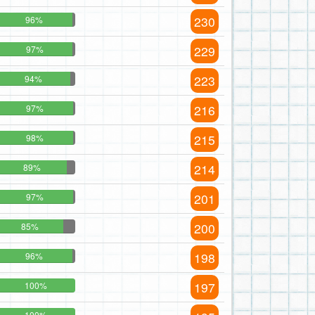
230
96%
229
97%
223
94%
216
97%
215
98%
214
89%
201
97%
200
85%
198
96%
197
100%
100%