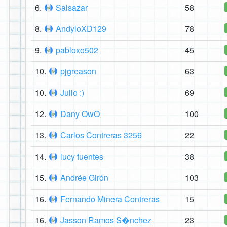
6.
Salsazar
58
8.
AndyloXD129
78
9.
pabloxo502
45
10.
pjgreason
63
10.
Julio :)
69
12.
Dany OwO
100
13.
Carlos Contreras 3256
22
14.
lucy fuentes
38
15.
Andrée Girón
103
16.
Fernando Minera Contreras
15
16.
Jasson Ramos S�nchez
23