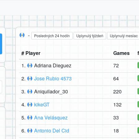
-
Posledných 24 hodín
Uplynulý týždeň
Uplynulý mesiac
# Player
Games
1.
Adriana Dieguez
72
2.
Jose Rubio 4573
64
3.
Aniquilador_30
220
4.
kikeGT
132
5.
Ana Velásquez
33
6.
Antonio Del Cid
18