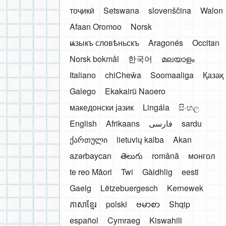
тоҷикӣ
Setswana
slovenščina
Walon
Afaan Oromoo
Norsk
ѩзыкъ словѣньскъ
Aragonés
Occitan
Norsk bokmål
한국어
മലയാളം
Italiano
chiCheŵa
Soomaaliga
Қазақ
Galego
Ekakairũ Naoero
македонски јазик
Lingála
සිංහල
English
Afrikaans
فارسی
sardu
ქართული
lietuvių kalba
Akan
azərbaycan
తెలుగు
română
монгол
te reo Māori
Twi
Gàidhlig
eesti
Gaelg
Lëtzebuergesch
Kernewek
ភាសាខ្មែរ
polski
ဗမာစာ
Shqip
español
Cymraeg
Kiswahili