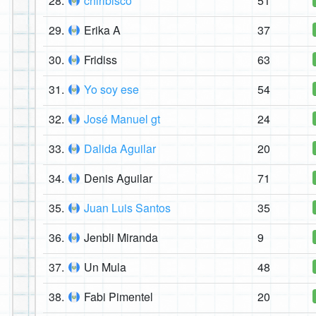
28.
chiribisco
51
29.
Erika A
37
30.
Fridiss
63
31.
Yo soy ese
54
32.
José Manuel gt
24
33.
Dalida Aguilar
20
34.
Denis Aguilar
71
35.
Juan Luis Santos
35
36.
Jenbli Miranda
9
37.
Un Mula
48
38.
Fabi Pimentel
20