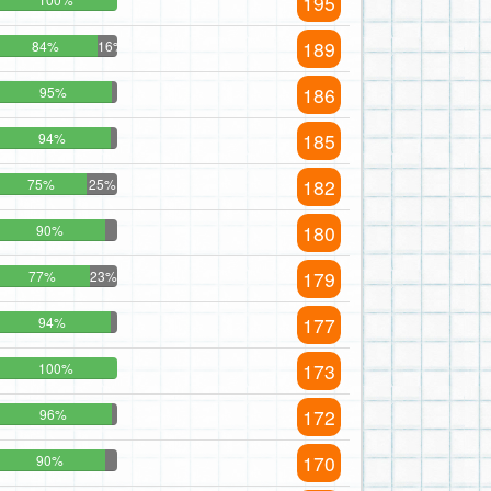
195
189
84%
16%
186
95%
185
94%
182
75%
25%
180
90%
179
77%
23%
177
94%
173
100%
172
96%
170
90%