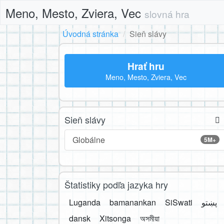
Meno, Mesto, Zviera, Vec
slovná hra
Úvodná stránka
Sieň slávy
Hrať hru
Meno, Mesto, Zviera, Vec
Sieň slávy
Globálne
5M+
Štatistiky podľa jazyka hry
Luganda
bamanankan
SiSwati
پښتو
dansk
Xitsonga
অসমীয়া