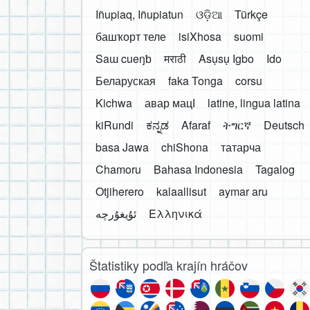
Iñupiaq, Iñupiatun
ଓଡ଼ିଆ
Türkçe
башҡорт теле
isiXhosa
suomi
Saɯ cueŋƅ
मराठी
Asụsụ Igbo
Ido
Беларуская
faka Tonga
corsu
Kichwa
авар мацӀ
latine, lingua latina
kiRundi
ಕನ್ನಡ
Afaraf
ትግርኛ
Deutsch
basa Jawa
chiShona
татарча
Chamoru
Bahasa Indonesia
Tagalog
Otjiherero
kalaallisut
aymar aru
Ελληνικά
Štatistiky podľa krajín hráčov