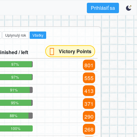
Prihlásiť sa
Uplynulý rok
Všetky
Victory Points
finished / left
801
97%
555
97%
413
91%
371
95%
290
88%
268
100%