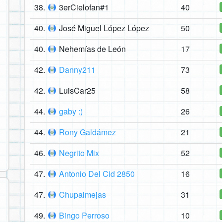
38.
3erCielofan#1
40
40.
José Miguel López López
50
40.
Nehemías de León
17
42.
Danny211
73
42.
LuisCar25
58
44.
gaby :)
26
44.
Rony Galdámez
21
46.
Negrito Mix
52
47.
Antonio Del Cid 2850
16
47.
Chupalmejas
31
49.
Bingo Perroso
10