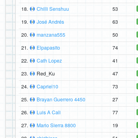
18.
Chilli Senshuu
53
19.
José Andrés
63
20.
manzana555
50
21.
Elpapasito
74
22.
Cath Lopez
41
23.
Red_Ku
47
24.
Capriel10
73
25.
Brayan Guerrero 4450
27
26.
Luis A Cali
77
27.
Mario Sierra 8800
19