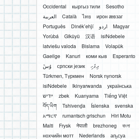
Occidental
кыргыз тили
Sesotho
العربية
Català
ไทย
ирон æвзаг
Português
Dinékʼehǰí
اردو
Magyar
Yorùbá
Gĩkũyũ
汉语
isiNdebele
latviešu valoda
Bislama
Volapük
Gaeilge
Kanuri
коми кыв
Esperanto
َوُسَ
српски језик
ދިވެހި
Türkmen, Түркмен
Norsk nynorsk
isiNdebele
Ikinyarwanda
українська
ייִדיש
zbek
Kuanyama
Tiếng Việt
བོད་ཡིག
Tshivenḓa
Íslenska
svenska
አማርኛ
rumantsch grischun
Hiri Motu
Malti
Frysk
नेपाली
brezhoneg
বাংলা
нохчийн мотт
Nederlands
аҧсуа