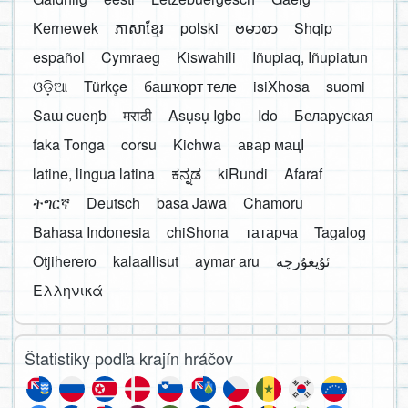
Kernewek
ភាសាខ្មែរ
polski
ဗမာစာ
Shqip
español
Cymraeg
Kiswahili
Iñupiaq, Iñupiatun
ଓଡ଼ିଆ
Türkçe
башҡорт теле
isiXhosa
suomi
Saɯ cueŋƅ
मराठी
Asụsụ Igbo
Ido
Беларуская
faka Tonga
corsu
Kichwa
авар мацӀ
latine, lingua latina
ಕನ್ನಡ
kiRundi
Afaraf
ትግርኛ
Deutsch
basa Jawa
Chamoru
Bahasa Indonesia
chiShona
татарча
Tagalog
Otjiherero
kalaallisut
aymar aru
Ελληνικά
Štatistiky podľa krajín hráčov