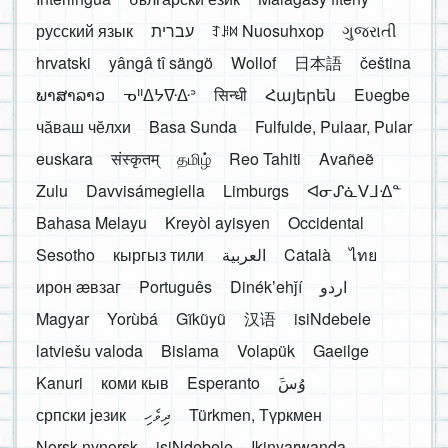
русский язык
עברית
ꆈꌠ꒿ Nuosuhxop
ગુજરાતી
hrvatski
yângâ tî sängö
Wollof
日本語
čeština
ພາສາລາວ
ᓀᐦᐃᔭᐍᐏᐣ
सिन्धी
Հայերեն
Eʋegbe
чӑваш чӗлхи
Basa Sunda
Fulfulde, Pulaar, Pular
euskara
संस्कृतम्
தமிழ்
Reo Tahiti
Avañeẽ
Zulu
Davvisámegiella
Limburgs
ᐊᓂᔑᓈᐯᒧᐎᓐ
Bahasa Melayu
Kreyòl ayisyen
Occidental
Sesotho
кыргыз тили
العربية
Català
ไทย
ирон æвзаг
Português
Dinékʼehǰí
اردو
Magyar
Yorùbá
Gĩkũyũ
汉语
isiNdebele
latviešu valoda
Bislama
Volapük
Gaeilge
Kanuri
коми кыв
Esperanto
َوُسَ
српски језик
ދިވެހި
Türkmen, Түркмен
Norsk nynorsk
isiNdebele
Ikinyarwanda