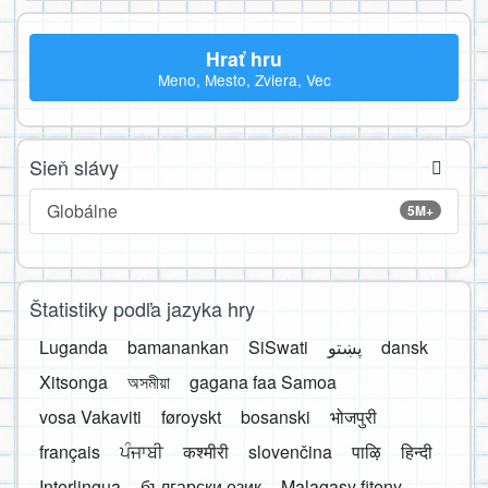
Hrať hru
Meno, Mesto, Zviera, Vec
Sieň slávy
Globálne
5M+
Štatistiky podľa jazyka hry
Luganda
bamanankan
SiSwati
پښتو
dansk
Xitsonga
অসমীয়া
gagana faa Samoa
vosa Vakaviti
føroyskt
bosanski
भोजपुरी
français
ਪੰਜਾਬੀ
कश्मीरी
slovenčina
पाऴि
हिन्दी
Interlingua
български език
Malagasy fiteny