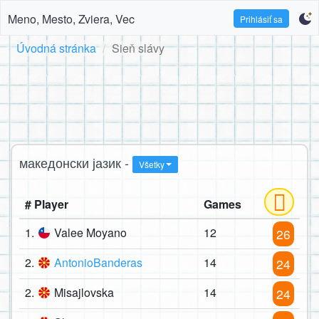
Meno, Mesto, Zviera, Vec
Prihlásiť sa
Úvodná stránka
Sieň slávy
македонски јазик -
Všetky
# Player
Games
1.
Valee Moyano
12
26
2.
AntonioBanderas
14
24
2.
Misajlovska
14
24