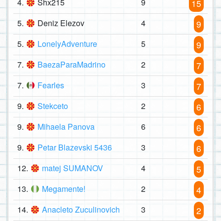
4.
Shx215
9
15
5.
Deniz Elezov
4
9
5.
LonelyAdventure
5
9
7.
BaezaParaMadrino
2
7
7.
Fearles
3
7
9.
Stekceto
2
6
9.
Mihaela Panova
6
6
9.
Petar Blazevski 5436
3
6
12.
matej SUMANOV
4
5
13.
Megamente!
2
4
14.
Anacleto Zuculinovich
3
2