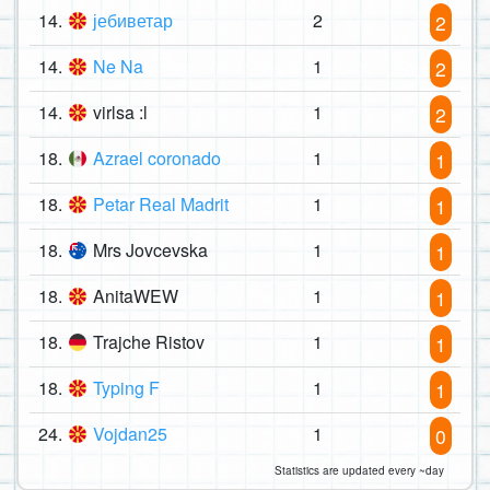
14.
јебиветар
2
2
14.
Ne Na
1
2
14.
virlsa :l
1
2
18.
Azrael coronado
1
1
18.
Petar Real Madrit
1
1
18.
Mrs Jovcevska
1
1
18.
AnitaWEW
1
1
18.
Trajche Ristov
1
1
18.
Typing F
1
1
24.
Vojdan25
1
0
Statistics are updated every ~day