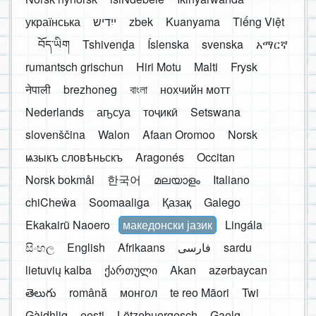
українська
ייִדיש
zbek
Kuanyama
Tiếng Việt
བོད་ཡིག
Tshivenḓa
Íslenska
svenska
አማርኛ
rumantsch grischun
Hiri Motu
Malti
Frysk
नेपाली
brezhoneg
বাংলা
нохчийн мотт
Nederlands
аҧсуа
тоҷикӣ
Setswana
slovenščina
Walon
Afaan Oromoo
Norsk
ѩзыкъ словѣньскъ
Aragonés
Occitan
Norsk bokmål
한국어
മലയാളം
Italiano
chiCheŵa
Soomaaliga
Қазақ
Galego
Ekakairũ Naoero
македонски јазик
Lingála
සිංහල
English
Afrikaans
فارسی
sardu
lietuvių kalba
ქართული
Akan
azərbaycan
తెలుగు
română
монгол
te reo Māori
Twi
Gàidhlig
eesti
Lëtzebuergesch
Gaelg