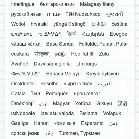
Interlingua
български език
Malagasy fiteny
русский язык
עברית
ꆈꌠ꒿ Nuosuhxop
ગુજરાતી
Wollof
hrvatski
yângâ tî sängö
日本語
čeština
ພາສາລາວ
ᓀᐦᐃᔭᐍᐏᐣ
सिन्धी
Հայերեն
Eʋegbe
чӑваш чӗлхи
Basa Sunda
Fulfulde, Pulaar, Pular
euskara
संस्कृतम्
தமிழ்
Reo Tahiti
Zulu
Avañeẽ
Davvisámegiella
Limburgs
ᐊᓂᔑᓈᐯᒧᐎᓐ
Bahasa Melayu
Kreyòl ayisyen
Occidental
Sesotho
кыргыз тили
العربية
Català
ไทย
Português
ирон æвзаг
Dinékʼehǰí
اردو
Magyar
Yorùbá
Gĩkũyũ
汉语
isiNdebele
latviešu valoda
Bislama
Volapük
Gaeilge
Kanuri
коми кыв
Esperanto
َوُسَ
српски језик
ދިވެހި
Türkmen, Түркмен