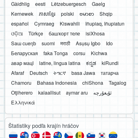
Gàidhlig
eesti
Lëtzebuergesch
Gaelg
Kernewek
ភាសាខ្មែរ
polski
ဗမာစာ
Shqip
español
Cymraeg
Kiswahili
Iñupiaq, Iñupiatun
ଓଡ଼ିଆ
Türkçe
башҡорт теле
isiXhosa
Saɯ cueŋƅ
suomi
मराठी
Asụsụ Igbo
Ido
Беларуская
faka Tonga
corsu
Kichwa
авар мацӀ
latine, lingua latina
ಕನ್ನಡ
kiRundi
Afaraf
Deutsch
ትግርኛ
basa Jawa
татарча
Chamoru
Bahasa Indonesia
chiShona
Tagalog
Otjiherero
kalaallisut
aymar aru
Ελληνικά
Štatistiky podľa krajín hráčov