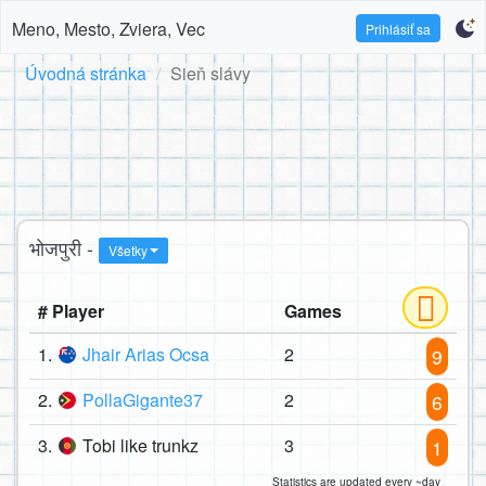
Meno, Mesto, Zviera, Vec
Prihlásiť sa
Úvodná stránka
Sieň slávy
भोजपुरी -
Všetky
# Player
Games
1.
Jhair Arias Ocsa
2
9
2.
PollaGigante37
2
6
3.
Tobi like trunkz
3
1
Statistics are updated every ~day