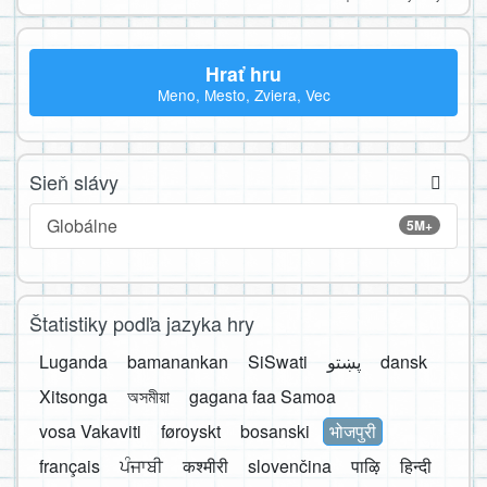
Hrať hru
Meno, Mesto, Zviera, Vec
Sieň slávy
Globálne
5M+
Štatistiky podľa jazyka hry
Luganda
bamanankan
SiSwati
پښتو
dansk
Xitsonga
অসমীয়া
gagana faa Samoa
vosa Vakaviti
føroyskt
bosanski
भोजपुरी
français
ਪੰਜਾਬੀ
कश्मीरी
slovenčina
पाऴि
हिन्दी