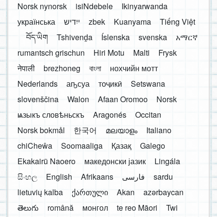
Norsk nynorsk
isiNdebele
Ikinyarwanda
українська
ייִדיש
zbek
Kuanyama
Tiếng Việt
བོད་ཡིག
Tshivenḓa
Íslenska
svenska
አማርኛ
rumantsch grischun
Hiri Motu
Malti
Frysk
नेपाली
brezhoneg
বাংলা
нохчийн мотт
Nederlands
аҧсуа
тоҷикӣ
Setswana
slovenščina
Walon
Afaan Oromoo
Norsk
ѩзыкъ словѣньскъ
Aragonés
Occitan
Norsk bokmål
한국어
മലയാളം
Italiano
chiCheŵa
Soomaaliga
Қазақ
Galego
Ekakairũ Naoero
македонски јазик
Lingála
සිංහල
English
Afrikaans
فارسی
sardu
lietuvių kalba
ქართული
Akan
azərbaycan
తెలుగు
română
монгол
te reo Māori
Twi