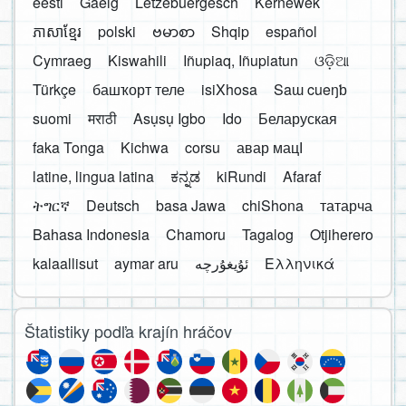
eesti
Gaelg
Lëtzebuergesch
Kernewek
ភាសាខ្មែរ
polski
ဗမာစာ
Shqip
español
Cymraeg
Kiswahili
Iñupiaq, Iñupiatun
ଓଡ଼ିଆ
Türkçe
башҡорт теле
isiXhosa
Saɯ cueŋƅ
suomi
मराठी
Asụsụ Igbo
Ido
Беларуская
faka Tonga
Kichwa
corsu
авар мацӀ
latine, lingua latina
ಕನ್ನಡ
kiRundi
Afaraf
ትግርኛ
Deutsch
basa Jawa
chiShona
татарча
Bahasa Indonesia
Chamoru
Tagalog
Otjiherero
kalaallisut
aymar aru
Ελληνικά
Štatistiky podľa krajín hráčov