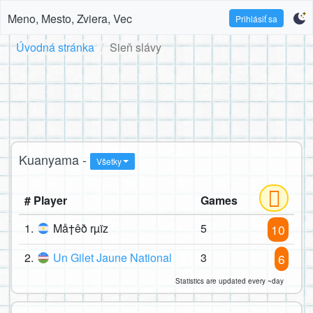
Meno, Mesto, Zviera, Vec
Prihlásiť sa
Úvodná stránka
Sieň slávy
Kuanyama -
Všetky
# Player
Games
1.
Må†êð rµïz
5
10
2.
Un Gilet Jaune National
3
6
Statistics are updated every ~day