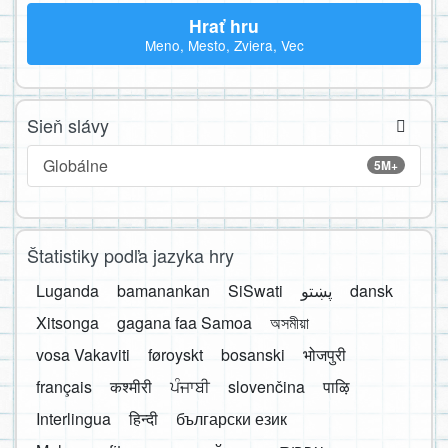
Hrať hru
Meno, Mesto, Zviera, Vec
Sieň slávy
Globálne
5M+
Štatistiky podľa jazyka hry
Luganda
bamanankan
SiSwati
پښتو
dansk
Xitsonga
gagana faa Samoa
অসমীয়া
vosa Vakaviti
føroyskt
bosanski
भोजपुरी
français
कश्मीरी
ਪੰਜਾਬੀ
slovenčina
पाऴि
Interlingua
हिन्दी
български език