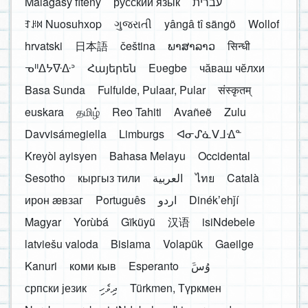
Malagasy fiteny
русский язык
עברית
ꆈꌠ꒿ Nuosuhxop
ગુજરાતી
yângâ tî sängö
Wollof
hrvatski
日本語
čeština
ພາສາລາວ
सिन्धी
ᓀᐦᐃᔭᐍᐏᐣ
Հայերեն
Eʋegbe
чӑваш чӗлхи
Basa Sunda
Fulfulde, Pulaar, Pular
संस्कृतम्
euskara
தமிழ்
Reo Tahiti
Avañeẽ
Zulu
Davvisámegiella
Limburgs
ᐊᓂᔑᓈᐯᒧᐎᓐ
Kreyòl ayisyen
Bahasa Melayu
Occidental
Sesotho
кыргыз тили
العربية
ไทย
Català
ирон æвзаг
Português
اردو
Dinékʼehǰí
Magyar
Yorùbá
Gĩkũyũ
汉语
isiNdebele
latviešu valoda
Bislama
Volapük
Gaeilge
Kanuri
коми кыв
Esperanto
َوُسَ
српски језик
ދިވެހި
Türkmen, Түркмен