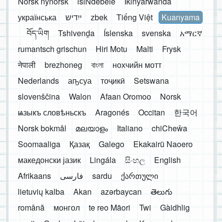
Norsk nynorsk
isiNdebele
Ikinyarwanda
українська
ייִדיש
zbek
Tiếng Việt
Kuanyama
བོད་ཡིག
Tshivenḓa
Íslenska
svenska
አማርኛ
rumantsch grischun
Hiri Motu
Malti
Frysk
नेपाली
brezhoneg
বাংলা
нохчийн мотт
Nederlands
аҧсуа
тоҷикӣ
Setswana
slovenščina
Walon
Afaan Oromoo
Norsk
ѩзыкъ словѣньскъ
Aragonés
Occitan
한국어
Norsk bokmål
മലയാളം
Italiano
chiCheŵa
Soomaaliga
Қазақ
Galego
Ekakairũ Naoero
македонски јазик
Lingála
සිංහල
English
Afrikaans
فارسی
sardu
ქართული
lietuvių kalba
Akan
azərbaycan
తెలుగు
română
монгол
te reo Māori
Twi
Gàidhlig