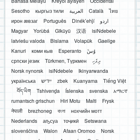
Bahasa Melayu
Kreyòl ayisyen
Occidental
Sesotho
кыргыз тили
العربية
Català
ไทย
ирон æвзаг
Português
Dinékʼehǰí
اردو
Magyar
Yorùbá
Gĩkũyũ
汉语
isiNdebele
latviešu valoda
Bislama
Volapük
Gaeilge
Kanuri
коми кыв
Esperanto
َوُسَ
српски језик
Türkmen, Түркмен
ދިވެހި
Norsk nynorsk
isiNdebele
Ikinyarwanda
українська
ייִדיש
zbek
Kuanyama
Tiếng Việt
བོད་ཡིག
Tshivenḓa
Íslenska
svenska
አማርኛ
rumantsch grischun
Hiri Motu
Malti
Frysk
नेपाली
brezhoneg
বাংলা
нохчийн мотт
Nederlands
аҧсуа
тоҷикӣ
Setswana
slovenščina
Walon
Afaan Oromoo
Norsk