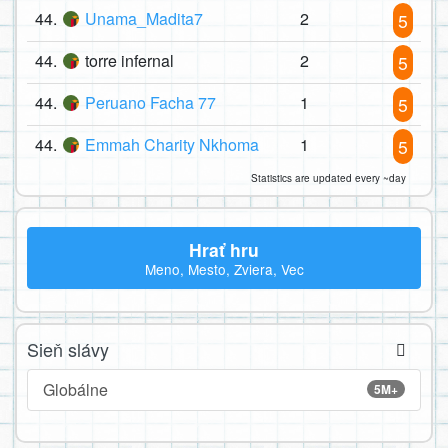
44.
Unama_Madita7
2
5
44.
torre infernal
2
5
44.
Peruano Facha 77
1
5
44.
Emmah Charity Nkhoma
1
5
Statistics are updated every ~day
Hrať hru
Meno, Mesto, Zviera, Vec
Sieň slávy
Globálne
5M+