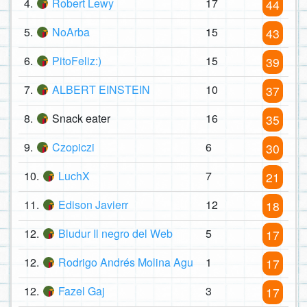
4.
Robert Lewy
17
44
5.
NoArba
15
43
6.
PitoFeliz:)
15
39
7.
ALBERT EINSTEIN
10
37
8.
Snack eater
16
35
9.
Czopiczi
6
30
10.
LuchX
7
21
11.
Edison Javierr
12
18
12.
Bludur Il negro del Web
5
17
12.
Rodrigo Andrés Molina Agu
1
17
12.
Fazel Gaj
3
17