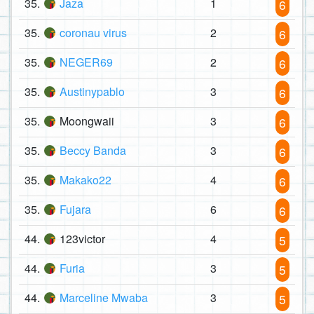
35.
Jaza
1
6
35.
coronau virus
2
6
35.
NEGER69
2
6
35.
Austinypablo
3
6
35.
Moongwaii
3
6
35.
Beccy Banda
3
6
35.
Makako22
4
6
35.
Fujara
6
6
44.
123victor
4
5
44.
Furia
3
5
44.
Marceline Mwaba
3
5