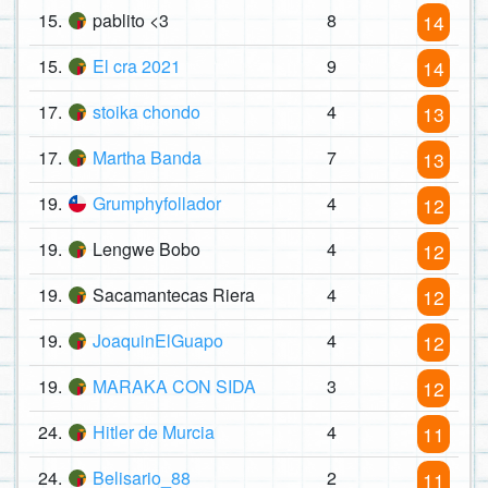
15.
pablito <3
8
14
15.
El cra 2021
9
14
17.
stoika chondo
4
13
17.
Martha Banda
7
13
19.
Grumphyfollador
4
12
19.
Lengwe Bobo
4
12
19.
Sacamantecas Riera
4
12
19.
JoaquinElGuapo
4
12
19.
MARAKA CON SIDA
3
12
24.
Hitler de Murcia
4
11
24.
Belisario_88
2
11