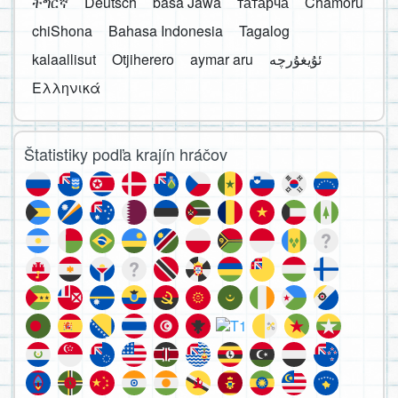
ትግርኛ
Deutsch
basa Jawa
татарча
Chamoru
chiShona
Bahasa Indonesia
Tagalog
kalaallisut
Otjiherero
aymar aru
Ελληνικά
Štatistiky podľa krajín hráčov