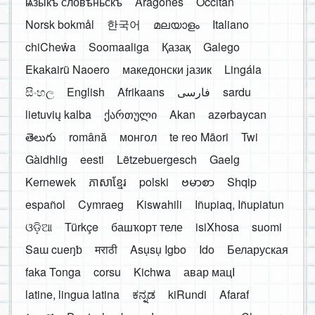
ѩзыкъ словѣньскъ
Aragonés
Occitan
Norsk bokmål
한국어
മലയാളം
Italiano
chiCheŵa
Soomaaliga
Қазақ
Galego
Ekakairũ Naoero
македонски јазик
Lingála
සිංහල
English
Afrikaans
فارسی
sardu
lietuvių kalba
ქართული
Akan
azərbaycan
తెలుగు
română
монгол
te reo Māori
Twi
Gàidhlig
eesti
Lëtzebuergesch
Gaelg
Kernewek
ភាសាខ្មែរ
polski
ဗမာစာ
Shqip
español
Cymraeg
Kiswahili
Iñupiaq, Iñupiatun
ଓଡ଼ିଆ
Türkçe
башҡорт теле
isiXhosa
suomi
Saɯ cueŋƅ
मराठी
Asụsụ Igbo
Ido
Беларуская
faka Tonga
corsu
Kichwa
авар мацӀ
latine, lingua latina
ಕನ್ನಡ
kiRundi
Afaraf