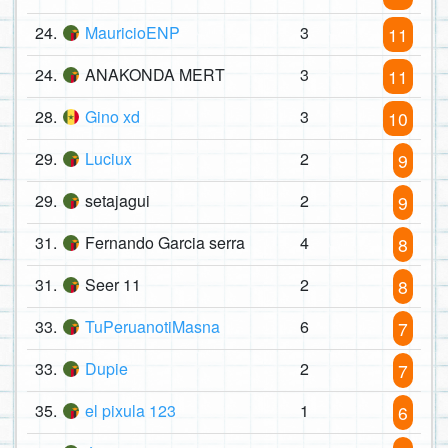
24.
MauricioENP
3
11
24.
ANAKONDA MERT
3
11
28.
Gino xd
3
10
29.
Luciux
2
9
29.
setajagui
2
9
31.
Fernando Garcia serra
4
8
31.
Seer 11
2
8
33.
TuPeruanotiMasna
6
7
33.
Dupie
2
7
35.
el pixula 123
1
6