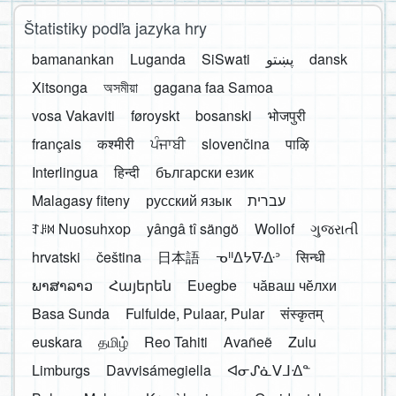
Štatistiky podľa jazyka hry
bamanankan
Luganda
SiSwati
پښتو
dansk
Xitsonga
অসমীয়া
gagana faa Samoa
vosa Vakaviti
føroyskt
bosanski
भोजपुरी
français
कश्मीरी
ਪੰਜਾਬੀ
slovenčina
पाऴि
Interlingua
हिन्दी
български език
Malagasy fiteny
русский язык
עברית
ꆈꌠ꒿ Nuosuhxop
yângâ tî sängö
Wollof
ગુજરાતી
hrvatski
čeština
日本語
ᓀᐦᐃᔭᐍᐏᐣ
सिन्धी
ພາສາລາວ
Հայերեն
Eʋegbe
чӑваш чӗлхи
Basa Sunda
Fulfulde, Pulaar, Pular
संस्कृतम्
euskara
தமிழ்
Reo Tahiti
Avañeẽ
Zulu
Limburgs
Davvisámegiella
ᐊᓂᔑᓈᐯᒧᐎᓐ