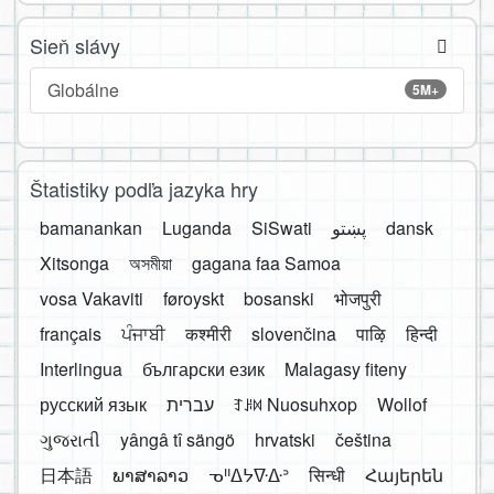
Sieň slávy
Globálne
5M+
Štatistiky podľa jazyka hry
bamanankan
Luganda
SiSwati
پښتو
dansk
Xitsonga
অসমীয়া
gagana faa Samoa
vosa Vakaviti
føroyskt
bosanski
भोजपुरी
français
ਪੰਜਾਬੀ
कश्मीरी
slovenčina
पाऴि
हिन्दी
Interlingua
български език
Malagasy fiteny
русский язык
עברית
ꆈꌠ꒿ Nuosuhxop
Wollof
ગુજરાતી
yângâ tî sängö
hrvatski
čeština
日本語
ພາສາລາວ
ᓀᐦᐃᔭᐍᐏᐣ
सिन्धी
Հայերեն