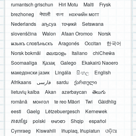
rumantsch grischun
Hiri Motu
Malti
Frysk
brezhoneg
नेपाली
বাংলা
нохчийн мотт
Nederlands
аҧсуа
тоҷикӣ
Setswana
slovenščina
Walon
Afaan Oromoo
Norsk
ѩзыкъ словѣньскъ
Aragonés
Occitan
한국어
Norsk bokmål
മലയാളം
Italiano
chiCheŵa
Soomaaliga
Қазақ
Galego
Ekakairũ Naoero
македонски јазик
Lingála
සිංහල
English
Afrikaans
فارسی
sardu
ქართული
lietuvių kalba
Akan
azərbaycan
తెలుగు
română
монгол
te reo Māori
Twi
Gàidhlig
eesti
Gaelg
Lëtzebuergesch
Kernewek
ភាសាខ្មែរ
polski
ဗမာစာ
Shqip
español
Cymraeg
Kiswahili
Iñupiaq, Iñupiatun
ଓଡ଼ିଆ