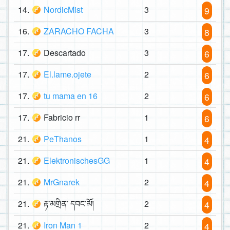
14.
NordicMist
3
9
16.
ZARACHO FACHA
3
8
17.
Descartado
3
6
17.
El.lame.ojete
2
6
17.
tu mama en 16
2
6
17.
Fabricio rr
1
6
21.
PeThanos
1
4
21.
ElektronischesGG
1
4
21.
MrGnarek
2
4
21.
རྟ་མགྲིན་ དབང་མོ།
2
4
21.
Iron Man 1
2
4