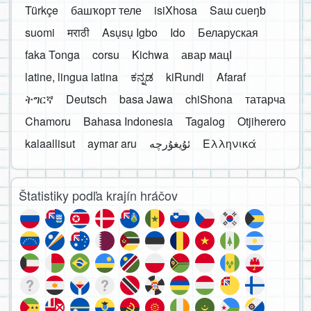
Türkçe
башҡорт теле
isiXhosa
Saɯ cueŋƅ
suomi
मराठी
Asụsụ Igbo
Ido
Беларуская
faka Tonga
corsu
Kichwa
авар мацӀ
latine, lingua latina
ಕನ್ನಡ
kiRundi
Afaraf
ትግርኛ
Deutsch
basa Jawa
chiShona
татарча
Chamoru
Bahasa Indonesia
Tagalog
Otjiherero
kalaallisut
aymar aru
Ελληνικά
Štatistiky podľa krajín hráčov