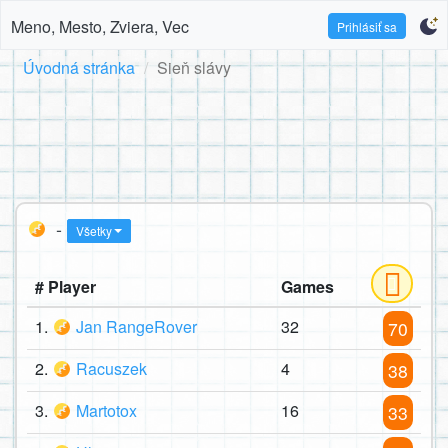
Meno, Mesto, Zviera, Vec
Prihlásiť sa
Úvodná stránka
Sieň slávy
-
Všetky
# Player
Games
1.
Jan RangeRover
32
70
2.
Racuszek
4
38
3.
Martotox
16
33