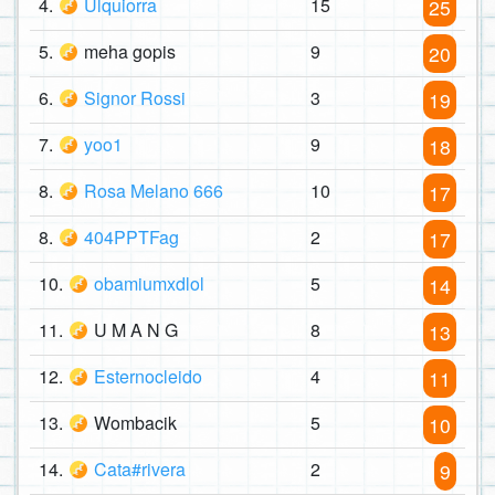
4.
Ulquiorra
15
25
5.
meha gopis
9
20
6.
Signor Rossi
3
19
7.
yoo1
9
18
8.
Rosa Melano 666
10
17
8.
404PPTFag
2
17
10.
obamiumxdlol
5
14
11.
U M A N G
8
13
12.
Esternocleido
4
11
13.
Wombacik
5
10
14.
Cata#rivera
2
9