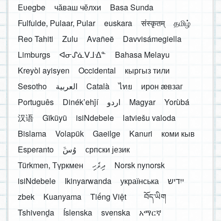
Eʋegbe
чӑваш чӗлхи
Basa Sunda
Fulfulde, Pulaar, Pular
euskara
संस्कृतम्
தமிழ்
Reo Tahiti
Zulu
Avañeẽ
Davvisámegiella
Limburgs
ᐊᓂᔑᓈᐯᒧᐎᓐ
Bahasa Melayu
Kreyòl ayisyen
Occidental
кыргыз тили
Sesotho
العربية
Català
ไทย
ирон æвзаг
Português
Dinékʼehǰí
اردو
Magyar
Yorùbá
汉语
Gĩkũyũ
isiNdebele
latviešu valoda
Bislama
Volapük
Gaeilge
Kanuri
коми кыв
Esperanto
َوُسَ
српски језик
Türkmen, Түркмен
ދިވެހި
Norsk nynorsk
isiNdebele
Ikinyarwanda
українська
ייִדיש
zbek
Kuanyama
Tiếng Việt
བོད་ཡིག
Tshivenḓa
Íslenska
svenska
አማርኛ