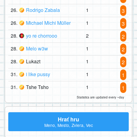
26.
Rodrigo Zabala
1
3
26.
Michael Michi Müller
1
3
28.
yo re chorrooo
2
2
28.
Melo w3w
1
2
28.
Lukazt
1
2
31.
i like pussy
1
1
31.
Tshe Tsho
1
1
Statistics are updated every ~day
Hrať hru
Meno, Mesto, Zviera, Vec