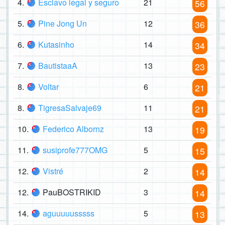
4.
Esclavo legal y seguro
21
56
5.
Pine Jong Un
12
36
6.
Kutasinho
14
34
7.
BautistaaA
13
23
8.
Voltar
6
21
8.
TigresaSalvaje69
11
21
10.
Federico Albornz
13
19
11.
susiprofe777OMG
5
15
12.
Vistré
2
14
12.
PauBOSTRIKID
3
14
14.
aguuuuusssss
5
13