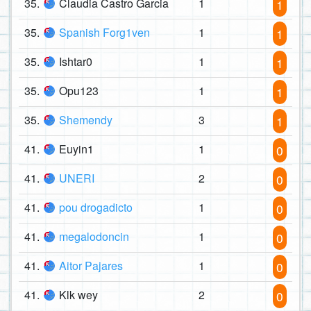
35.
Claudia Castro Garcia
1
1
35.
Spanish Forg1ven
1
1
35.
Ishtar0
1
1
35.
Opu123
1
1
35.
Shemendy
3
1
41.
Euyin1
1
0
41.
UNERI
2
0
41.
pou drogadicto
1
0
41.
megalodoncin
1
0
41.
Aitor Pajares
1
0
41.
Klk wey
2
0