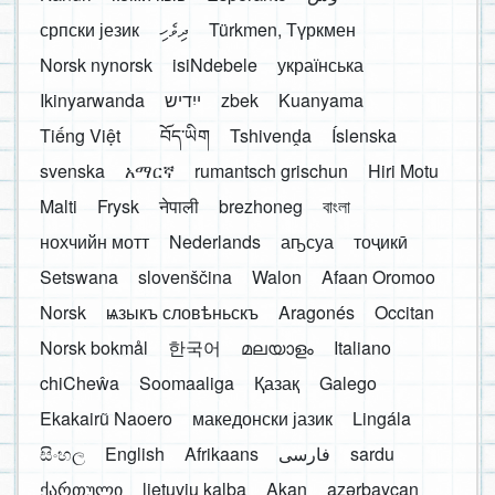
српски језик
ދިވެހި
Türkmen, Түркмен
Norsk nynorsk
isiNdebele
українська
Ikinyarwanda
ייִדיש
zbek
Kuanyama
Tiếng Việt
བོད་ཡིག
Tshivenḓa
Íslenska
svenska
አማርኛ
rumantsch grischun
Hiri Motu
Malti
Frysk
नेपाली
brezhoneg
বাংলা
нохчийн мотт
Nederlands
аҧсуа
тоҷикӣ
Setswana
slovenščina
Walon
Afaan Oromoo
Norsk
ѩзыкъ словѣньскъ
Aragonés
Occitan
Norsk bokmål
한국어
മലയാളം
Italiano
chiCheŵa
Soomaaliga
Қазақ
Galego
Ekakairũ Naoero
македонски јазик
Lingála
සිංහල
English
Afrikaans
فارسی
sardu
ქართული
lietuvių kalba
Akan
azərbaycan