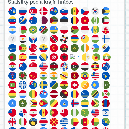
Štatistiky podľa krajín hráčov