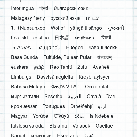
Interlingua
हिन्दी
български език
Malagasy fiteny
русский язык
עברית
ꆈꌠ꒿ Nuosuhxop
Wollof
yângâ tî sängö
ગુજરાતી
hrvatski
čeština
日本語
ພາສາລາວ
सिन्धी
ᓀᐦᐃᔭᐍᐏᐣ
Հայերեն
Eʋegbe
чӑваш чӗлхи
Basa Sunda
Fulfulde, Pulaar, Pular
संस्कृतम्
euskara
தமிழ்
Reo Tahiti
Zulu
Avañeẽ
Limburgs
Davvisámegiella
Kreyòl ayisyen
Bahasa Melayu
ᐊᓂᔑᓈᐯᒧᐎᓐ
Occidental
кыргыз тили
Sesotho
العربية
Català
ไทย
ирон æвзаг
Português
Dinékʼehǰí
اردو
Magyar
Yorùbá
Gĩkũyũ
汉语
isiNdebele
latviešu valoda
Bislama
Volapük
Gaeilge
Kanuri
коми кыв
Esperanto
َوُسَ