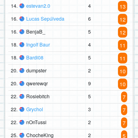
14.
estevan2.0
4
13
16.
Lucas Sepúlveda
6
12
16.
BenjaB_
5
12
18.
Ingolf Baur
4
11
18.
Bardi08
5
11
20.
dumpster
2
10
20.
qwerewqr
9
10
22.
Rosiebitch
5
7
22.
Grychol
3
7
22.
nOnTussi
2
7
25.
ChocheKing
2
5