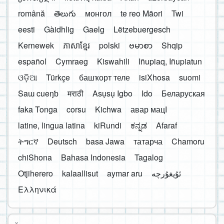
română
తెలుగు
монгол
te reo Māori
Twi
eesti
Gàidhlig
Gaelg
Lëtzebuergesch
Kernewek
ភាសាខ្មែរ
polski
ဗမာစာ
Shqip
español
Cymraeg
Kiswahili
Iñupiaq, Iñupiatun
ଓଡ଼ିଆ
Türkçe
башҡорт теле
isiXhosa
suomi
Saɯ cueŋƅ
मराठी
Asụsụ Igbo
Ido
Беларуская
faka Tonga
corsu
Kichwa
авар мацӀ
latine, lingua latina
kiRundi
ಕನ್ನಡ
Afaraf
ትግርኛ
Deutsch
basa Jawa
татарча
Chamoru
chiShona
Bahasa Indonesia
Tagalog
Otjiherero
kalaallisut
aymar aru
Ελληνικά