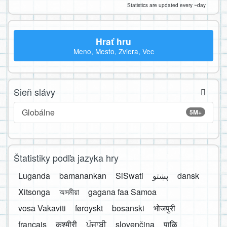
Statistics are updated every ~day
Hrať hru
Meno, Mesto, Zviera, Vec
Sieň slávy
Globálne
5M+
Štatistiky podľa jazyka hry
Luganda
bamanankan
SiSwati
پښتو
dansk
Xitsonga
অসমীয়া
gagana faa Samoa
vosa Vakaviti
føroyskt
bosanski
भोजपुरी
français
कश्मीरी
ਪੰਜਾਬੀ
slovenčina
पाऴि