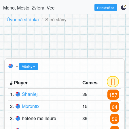
Meno, Mesto, Zviera, Vec
Prihlásiť sa
Úvodná stránka
Sieň slávy
-
Všetky
# Player
Games
1.
Shanlej
38
157
2.
Morontix
15
64
3.
hélène meilleure
39
59