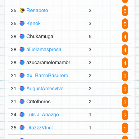
25.
Renapoto
2
5
25.
Kenok
3
5
28.
Chukamuga
5
4
28.
allielamasprosii
3
4
28.
azucaramelomambr
2
4
31.
Xx_BarcoBasurero
2
3
31.
AugustAmesvive
2
3
31.
Critofhoros
2
3
34.
Luis J. Añazgo
1
2
35.
DiazzzVinci
1
1