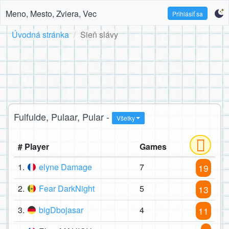
Meno, Mesto, Zviera, Vec
Prihlásiť sa
Úvodná stránka
Sieň slávy
Fulfulde, Pulaar, Pular -
Všetky
# Player
Games
1.
elyne Damage
7
19
2.
Fear DarkNight
5
13
3.
bigDbojasar
4
11