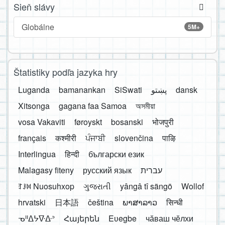
Sieň slávy
Globálne
5M+
Štatistiky podľa jazyka hry
Luganda
bamanankan
SiSwati
پښتو
dansk
Xitsonga
gagana faa Samoa
অসমীয়া
vosa Vakaviti
føroyskt
bosanski
भोजपुरी
français
कश्मीरी
ਪੰਜਾਬੀ
slovenčina
पाऴि
Interlingua
हिन्दी
български език
Malagasy fiteny
русский язык
עברית
ꆈꌠ꒿ Nuosuhxop
ગુજરાતી
yângâ tî sängö
Wollof
hrvatski
日本語
čeština
ພາສາລາວ
सिन्धी
ᓀᐦᐃᔭᐍᐏᐣ
Հայերեն
Eʋegbe
чӑваш чӗлхи