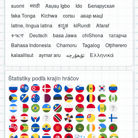
suomi
मराठी
Asụsụ Igbo
Ido
Беларуская
faka Tonga
Kichwa
corsu
авар мацӀ
latine, lingua latina
ಕನ್ನಡ
kiRundi
Afaraf
ትግርኛ
Deutsch
basa Jawa
chiShona
татарча
Bahasa Indonesia
Chamoru
Tagalog
Otjiherero
kalaallisut
aymar aru
Ελληνικά
Štatistiky podľa krajín hráčov