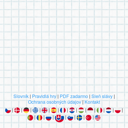
Slovník
|
Pravidlá hry
|
PDF zadarmo
|
Sieň slávy
|
Ochrana osobných údajov
|
Kontakt
|
|
|
|
|
|
|
|
|
|
|
|
|
|
|
|
|
|
|
|