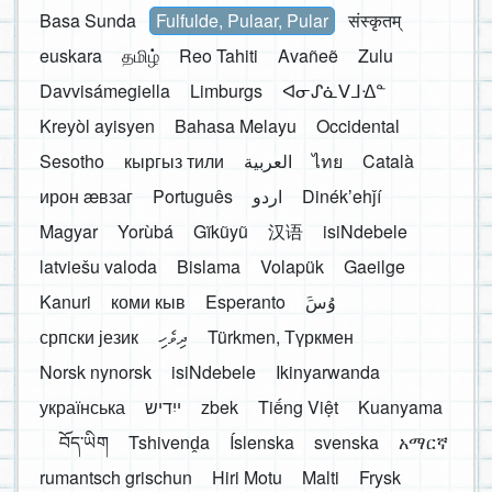
Basa Sunda
Fulfulde, Pulaar, Pular
संस्कृतम्
euskara
தமிழ்
Reo Tahiti
Avañeẽ
Zulu
Davvisámegiella
Limburgs
ᐊᓂᔑᓈᐯᒧᐎᓐ
Kreyòl ayisyen
Bahasa Melayu
Occidental
Sesotho
кыргыз тили
العربية
ไทย
Català
ирон æвзаг
Português
اردو
Dinékʼehǰí
Magyar
Yorùbá
Gĩkũyũ
汉语
isiNdebele
latviešu valoda
Bislama
Volapük
Gaeilge
Kanuri
коми кыв
Esperanto
َوُسَ
српски језик
ދިވެހި
Türkmen, Түркмен
Norsk nynorsk
isiNdebele
Ikinyarwanda
українська
ייִדיש
zbek
Tiếng Việt
Kuanyama
བོད་ཡིག
Tshivenḓa
Íslenska
svenska
አማርኛ
rumantsch grischun
Hiri Motu
Malti
Frysk