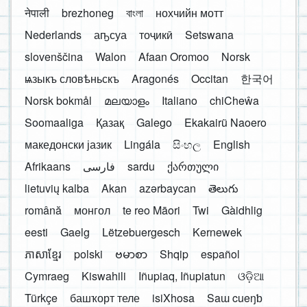
नेपाली
brezhoneg
বাংলা
нохчийн мотт
Nederlands
аҧсуа
тоҷикӣ
Setswana
slovenščina
Walon
Afaan Oromoo
Norsk
ѩзыкъ словѣньскъ
Aragonés
Occitan
한국어
Norsk bokmål
മലയാളം
Italiano
chiCheŵa
Soomaaliga
Қазақ
Galego
Ekakairũ Naoero
македонски јазик
Lingála
සිංහල
English
Afrikaans
فارسی
sardu
ქართული
lietuvių kalba
Akan
azərbaycan
తెలుగు
română
монгол
te reo Māori
Twi
Gàidhlig
eesti
Gaelg
Lëtzebuergesch
Kernewek
ភាសាខ្មែរ
polski
ဗမာစာ
Shqip
español
Cymraeg
Kiswahili
Iñupiaq, Iñupiatun
ଓଡ଼ିଆ
Türkçe
башҡорт теле
isiXhosa
Saɯ cueŋƅ