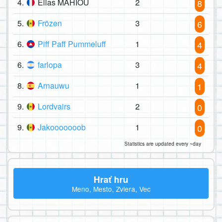
4.
Elias MAHIOU
2
8
5.
Frözen
3
6
6.
Piff Paff Pummeluff
1
4
6.
farlopa
3
4
8.
Arnauwu
1
1
9.
Lordvairs
2
0
9.
Jakooooooob
1
0
Statistics are updated every ~day
Hrať hru
Meno, Mesto, Zviera, Vec