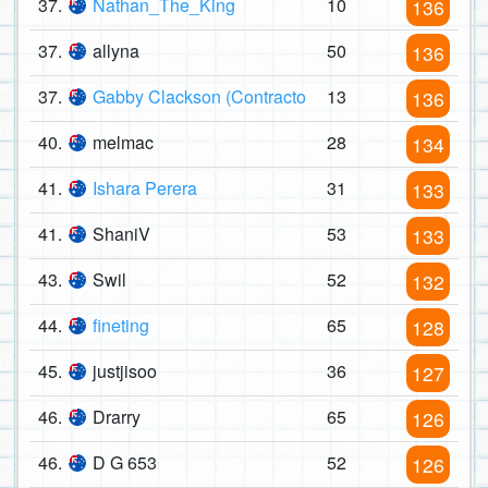
37.
Nathan_The_King
10
136
37.
allyna
50
136
37.
Gabby Clackson (Contracto
13
136
40.
melmac
28
134
41.
Ishara Perera
31
133
41.
ShaniV
53
133
43.
Swil
52
132
44.
fineting
65
128
45.
justjisoo
36
127
46.
Drarry
65
126
46.
D G 653
52
126