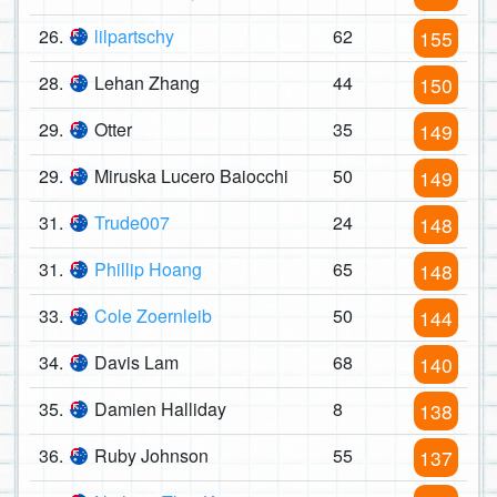
26.
lilpartschy
62
155
28.
Lehan Zhang
44
150
29.
Otter
35
149
29.
Miruska Lucero Baiocchi
50
149
31.
Trude007
24
148
31.
Phillip Hoang
65
148
33.
Cole Zoernleib
50
144
34.
Davis Lam
68
140
35.
Damien Halliday
8
138
36.
Ruby Johnson
55
137