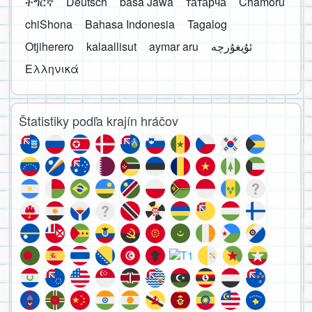
ትግርኛ
Deutsch
basa Jawa
татарча
Chamoru
chiShona
Bahasa Indonesia
Tagalog
Otjiherero
kalaallisut
aymar aru
Ελληνικά
Štatistiky podľa krajín hráčov