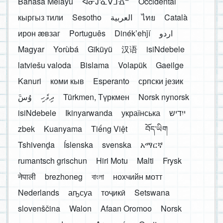
Bahasa Melayu
ᐊᓂᔑᓈᐯᒧᐎᓐ
Occidental
кыргыз тили
Sesotho
العربية
ไทย
Català
ирон æвзаг
Português
Dinékʼehǰí
اردو
Magyar
Yorùbá
Gĩkũyũ
汉语
isiNdebele
latviešu valoda
Bislama
Volapük
Gaeilge
Kanuri
коми кыв
Esperanto
српски језик
َوُسَ
ދިވެހި
Türkmen, Түркмен
Norsk nynorsk
isiNdebele
Ikinyarwanda
українська
ייִדיש
zbek
Kuanyama
Tiếng Việt
བོད་ཡིག
Tshivenḓa
Íslenska
svenska
አማርኛ
rumantsch grischun
Hiri Motu
Malti
Frysk
नेपाली
brezhoneg
বাংলা
нохчийн мотт
Nederlands
аҧсуа
тоҷикӣ
Setswana
slovenščina
Walon
Afaan Oromoo
Norsk