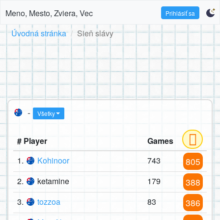
Meno, Mesto, Zviera, Vec
Prihlásiť sa
Úvodná stránka
Sieň slávy
-
Všetky
# Player
Games
1.
Kohinoor
743
805
2.
ketamine
179
388
3.
tozzoa
83
386