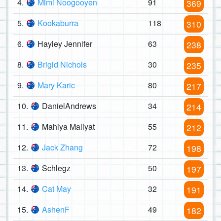
4.
Mimi Noogooyen
91
369
5.
Kookaburra
118
310
6.
Hayley Jennifer
63
238
8.
Brigid Nichols
30
235
9.
Mary Karic
80
217
10.
DanielAndrews
34
214
11.
Mahiya Maliyat
55
212
12.
Jack Zhang
72
198
13.
Schlegz
50
197
14.
Cat May
32
191
15.
AshenF
49
182