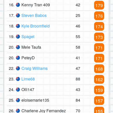
16.
Kenny Tran 409
42
179
17.
Steven Babos
25
176
18.
Kyle Broomfield
46
174
19.
Spaget
55
173
20.
Mele Taufa
58
171
20.
PeteyD
41
171
22.
Craig Williams
47
168
23.
Lime68
88
162
24.
Olli147
43
159
25.
eloisemarie135
84
157
26.
Charlene Joy Fernandez
70
155