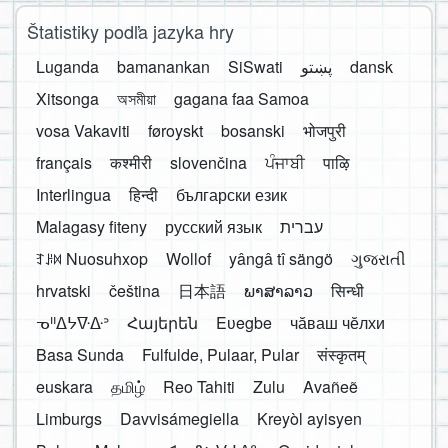
Štatistiky podľa jazyka hry
Luganda
bamanankan
SiSwati
پښتو
dansk
Xitsonga
অসমীয়া
gagana faa Samoa
vosa Vakaviti
føroyskt
bosanski
भोजपुरी
français
कश्मीरी
slovenčina
ਪੰਜਾਬੀ
पाऴि
Interlingua
हिन्दी
български език
Malagasy fiteny
русский язык
עברית
ꆈꌠ꒿ Nuosuhxop
Wollof
yângâ tî sängö
ગુજરાતી
hrvatski
čeština
日本語
ພາສາລາວ
सिन्धी
ᓀᐦᐃᔭᐍᐏᐣ
Հայերեն
Eʋegbe
чӑваш чӗлхи
Basa Sunda
Fulfulde, Pulaar, Pular
संस्कृतम्
euskara
தமிழ்
Reo Tahiti
Zulu
Avañeẽ
Limburgs
Davvisámegiella
Kreyòl ayisyen