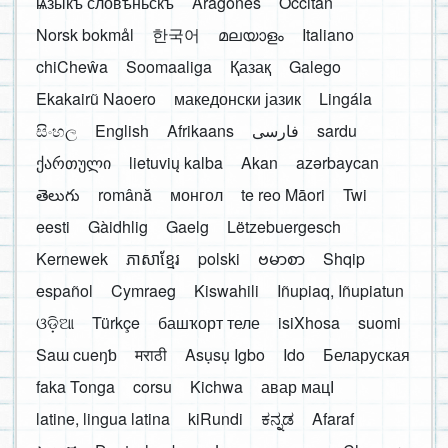
ѩзыкъ словѣньскъ
Aragonés
Occitan
Norsk bokmål
한국어
മലയാളം
Italiano
chiCheŵa
Soomaaliga
Қазақ
Galego
Ekakairũ Naoero
македонски јазик
Lingála
සිංහල
English
Afrikaans
فارسی
sardu
ქართული
lietuvių kalba
Akan
azərbaycan
తెలుగు
română
монгол
te reo Māori
Twi
eesti
Gàidhlig
Gaelg
Lëtzebuergesch
Kernewek
ភាសាខ្មែរ
polski
ဗမာစာ
Shqip
español
Cymraeg
Kiswahili
Iñupiaq, Iñupiatun
ଓଡ଼ିଆ
Türkçe
башҡорт теле
isiXhosa
suomi
Saɯ cueŋƅ
मराठी
Asụsụ Igbo
Ido
Беларуская
faka Tonga
corsu
Kichwa
авар мацӀ
latine, lingua latina
kiRundi
ಕನ್ನಡ
Afaraf