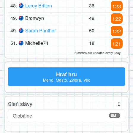
48.
Leroy Britton
36
123
49.
Bronwyn
49
122
49.
Sarah Panther
50
122
51.
Michelle74
18
121
Statistics are updated every ~day
Hrať hru
Meno, Mesto, Zviera, Vec
Sieň slávy
Globálne
5M+