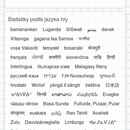
Štatistiky podľa jazyka hry
bamanankan
Luganda
SiSwati
پښتو
dansk
Xitsonga
gagana faa Samoa
অসমীয়া
vosa Vakaviti
føroyskt
bosanski
भोजपुरी
français
ਪੰਜਾਬੀ
कश्मीरी
slovenčina
पाऴि
हिन्दी
Interlingua
български език
Malagasy fiteny
русский язык
עברית
ꆈꌠ꒿ Nuosuhxop
ગુજરાતી
hrvatski
Wollof
yângâ tî sängö
čeština
日本語
ᓀᐦᐃᔭᐍᐏᐣ
सिन्धी
ພາສາລາວ
Հայերեն
Eʋegbe
чӑваш чӗлхи
Basa Sunda
Fulfulde, Pulaar, Pular
संस्कृतम्
euskara
தமிழ்
Reo Tahiti
Avañeẽ
Zulu
Davvisámegiella
Limburgs
ᐊᓂᔑᓈᐯᒧᐎᓐ