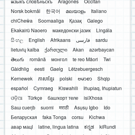
ѩзыкъ словѣньскъ
Aragonés
Occitan
Norsk bokmål
한국어
മലയാളം
Italiano
chiCheŵa
Soomaaliga
Қазақ
Galego
Ekakairũ Naoero
македонски јазик
Lingála
සිංහල
English
Afrikaans
فارسی
sardu
lietuvių kalba
ქართული
Akan
azərbaycan
తెలుగు
română
монгол
te reo Māori
Twi
Gàidhlig
eesti
Gaelg
Lëtzebuergesch
Kernewek
ភាសាខ្មែរ
polski
ဗမာစာ
Shqip
español
Cymraeg
Kiswahili
Iñupiaq, Iñupiatun
ଓଡ଼ିଆ
Türkçe
башҡорт теле
isiXhosa
Saɯ cueŋƅ
suomi
मराठी
Asụsụ Igbo
Ido
Беларуская
faka Tonga
corsu
Kichwa
авар мацӀ
latine, lingua latina
ಕನ್ನಡ
kiRundi