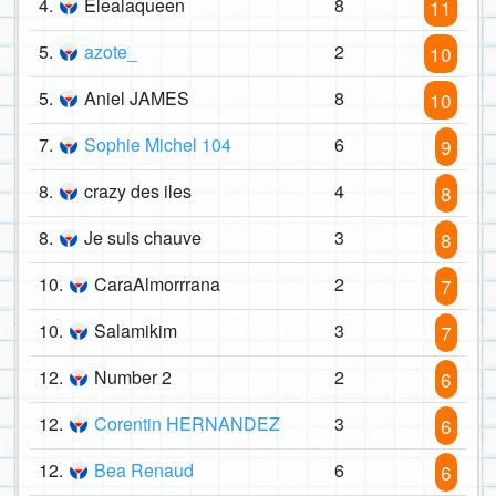
4.
Elealaqueen
8
11
5.
azote_
2
10
5.
Aniel JAMES
8
10
7.
Sophie Michel 104
6
9
8.
crazy des iles
4
8
8.
Je suis chauve
3
8
10.
CaraAlmorrrana
2
7
10.
Salamikim
3
7
12.
Number 2
2
6
12.
Corentin HERNANDEZ
3
6
12.
Bea Renaud
6
6