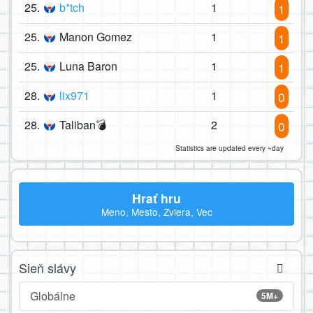
25.
b*tch
1
1
25.
Manon Gomez
1
1
25.
Luna Baron
1
1
28.
lix971
1
0
28.
Taliban💣
2
0
Statistics are updated every ~day
Hrať hru
Meno, Mesto, Zviera, Vec
Sieň slávy
Globálne
5M+