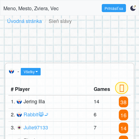
Meno, Mesto, Zviera, Vec
Prihlásiť sa
Úvodná stránka
Sieň slávy
-
Všetky
# Player
Games
1.
Jering Illa
14
38
2.
Rabbit😹🚬
6
16
3.
Julie97133
7
14