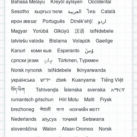
Bahasa Melayu
Kreyòl ayisyen
Occidental
Sesotho
кыргыз тили
العربية
ไทย
Català
ирон æвзаг
Português
Dinékʼehǰí
اردو
Magyar
Yorùbá
Gĩkũyũ
汉语
isiNdebele
latviešu valoda
Bislama
Volapük
Gaeilge
Kanuri
коми кыв
Esperanto
َوُسَ
српски језик
ދިވެހި
Türkmen, Түркмен
Norsk nynorsk
isiNdebele
Ikinyarwanda
українська
ייִדיש
zbek
Kuanyama
Tiếng Việt
བོད་ཡིག
Tshivenḓa
Íslenska
svenska
አማርኛ
rumantsch grischun
Hiri Motu
Malti
Frysk
brezhoneg
नेपाली
বাংলা
нохчийн мотт
Nederlands
аҧсуа
тоҷикӣ
Setswana
slovenščina
Walon
Afaan Oromoo
Norsk