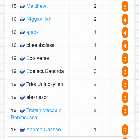
15.
Mattthew
2
5
16.
Niggakillah
2
4
16.
-pao-
1
4
16.
biteenboisss
1
4
19.
Exo Verse
4
3
19.
EdelacuCagorda
3
3
19.
Très Unluckyfish
2
3
19.
alexruizc4
2
3
19.
Tristan Macouin
2
3
Benmoussa
19.
Andrea Cassao
1
3