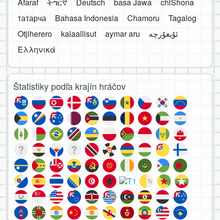
Afaraf
ትግርኛ
Deutsch
basa Jawa
chiShona
татарча
Bahasa Indonesia
Chamoru
Tagalog
Otjiherero
kalaallisut
aymar aru
Ελληνικά
Štatistiky podľa krajín hráčov