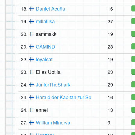
18.
Daniel Acuña
16
19.
millaliisa
27
20.
sammakki
19
20.
GAMIND
28
22.
loyalcat
19
23.
Elias Uotila
23
24.
JuniorTheShark
29
24.
Harald der Kapitän zur Se
16
24.
ennei
13
27.
William Minerva
9