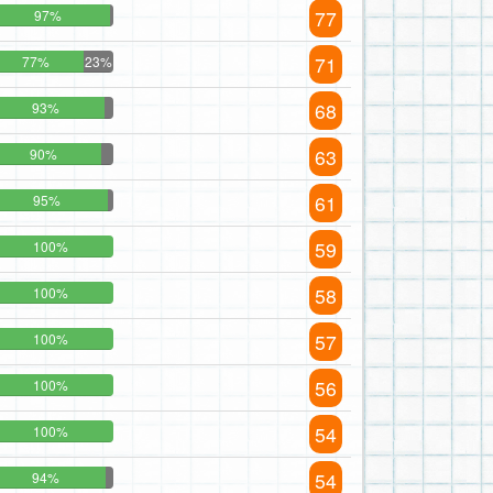
77
97%
71
77%
23%
68
93%
63
90%
61
95%
59
100%
58
100%
57
100%
56
100%
54
100%
54
94%