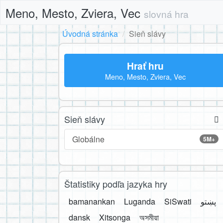
Meno, Mesto, Zviera, Vec
slovná hra
Úvodná stránka
Sieň slávy
Hrať hru
Meno, Mesto, Zviera, Vec
Sieň slávy
Globálne
5M+
Štatistiky podľa jazyka hry
bamanankan
Luganda
SiSwati
پښتو
dansk
Xitsonga
অসমীয়া