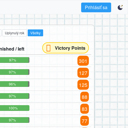
Prihlásiť sa
Uplynulý rok
Všetky
Victory Points
inished / left
301
97%
127
97%
125
96%
88
97%
83
100%
77
97%