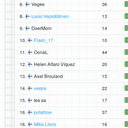
6.
Vegee
36
8.
Lassi Vepsäläinen
13
9.
DeerMom
14
10.
Flash_17
10
11.
OonaL
44
12.
Helen Alfaro Víquez
20
13.
Axel Brouland
15
14.
veeps
22
15.
tes sa
17
16.
potathoe
37
16.
Mike Litors
16