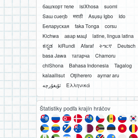
башҡорт теле
isiXhosa
suomi
Saɯ cueŋƅ
मराठी
Asụsụ Igbo
Ido
Беларуская
faka Tonga
corsu
Kichwa
авар мацӀ
latine, lingua latina
ಕನ್ನಡ
kiRundi
Afaraf
ትግርኛ
Deutsch
basa Jawa
татарча
Chamoru
chiShona
Bahasa Indonesia
Tagalog
kalaallisut
Otjiherero
aymar aru
Ελληνικά
Štatistiky podľa krajín hráčov