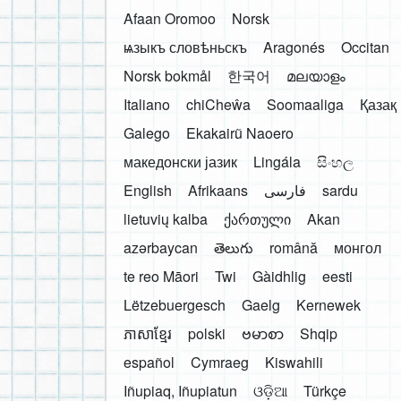
Afaan Oromoo
Norsk
ѩзыкъ словѣньскъ
Aragonés
Occitan
Norsk bokmål
한국어
മലയാളം
Italiano
chiCheŵa
Soomaaliga
Қазақ
Galego
Ekakairũ Naoero
македонски јазик
Lingála
සිංහල
English
Afrikaans
فارسی
sardu
lietuvių kalba
ქართული
Akan
azərbaycan
తెలుగు
română
монгол
te reo Māori
Twi
Gàidhlig
eesti
Lëtzebuergesch
Gaelg
Kernewek
ភាសាខ្មែរ
polski
ဗမာစာ
Shqip
español
Cymraeg
Kiswahili
Iñupiaq, Iñupiatun
ଓଡ଼ିଆ
Türkçe