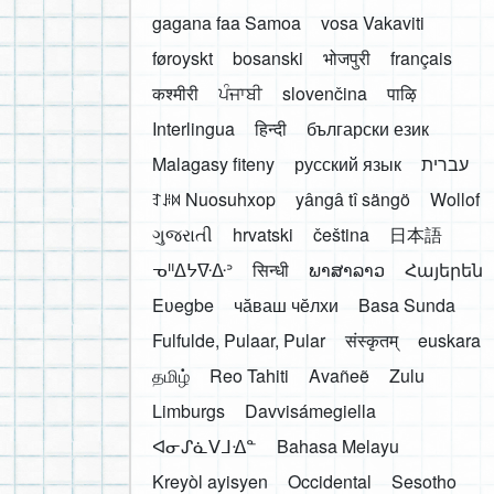
gagana faa Samoa
vosa Vakaviti
føroyskt
bosanski
भोजपुरी
français
कश्मीरी
ਪੰਜਾਬੀ
slovenčina
पाऴि
Interlingua
हिन्दी
български език
Malagasy fiteny
русский язык
עברית
ꆈꌠ꒿ Nuosuhxop
yângâ tî sängö
Wollof
ગુજરાતી
hrvatski
čeština
日本語
ᓀᐦᐃᔭᐍᐏᐣ
सिन्धी
ພາສາລາວ
Հայերեն
Eʋegbe
чӑваш чӗлхи
Basa Sunda
Fulfulde, Pulaar, Pular
संस्कृतम्
euskara
தமிழ்
Reo Tahiti
Avañeẽ
Zulu
Limburgs
Davvisámegiella
ᐊᓂᔑᓈᐯᒧᐎᓐ
Bahasa Melayu
Kreyòl ayisyen
Occidental
Sesotho