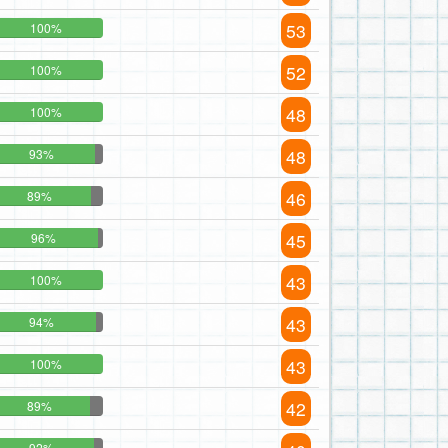
53
100%
52
100%
48
100%
48
93%
46
89%
45
96%
43
100%
43
94%
43
100%
42
89%
92%