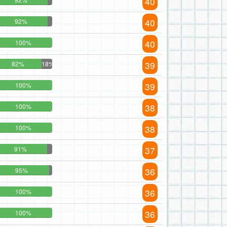
40
40
92%
40
100%
39
82%
18%
39
100%
38
100%
38
100%
37
91%
36
95%
36
100%
36
100%