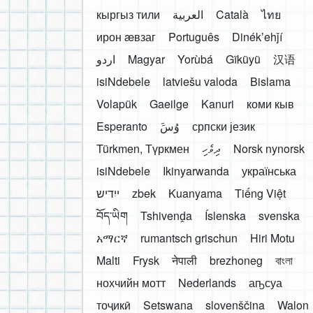
кыргыз тили
العربية
Català
ไทย
ирон æвзаг
Português
Dinékʼehǰí
اردو
Magyar
Yorùbá
Gĩkũyũ
汉语
isiNdebele
latviešu valoda
Bislama
Volapük
Gaeilge
Kanuri
коми кыв
Esperanto
َوُسَ
српски језик
Türkmen, Түркмен
ދިވެހި
Norsk nynorsk
isiNdebele
Ikinyarwanda
українська
ייִדיש
zbek
Kuanyama
Tiếng Việt
བོད་ཡིག
Tshivenḓa
Íslenska
svenska
አማርኛ
rumantsch grischun
Hiri Motu
Malti
Frysk
नेपाली
brezhoneg
বাংলা
нохчийн мотт
Nederlands
аҧсуа
тоҷикӣ
Setswana
slovenščina
Walon