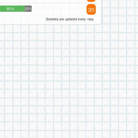
30
80%
20%
Statistics are updated every ~day