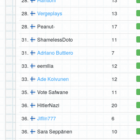
28.
Hanttoni
13
28.
Vergeplays
13
28.
Peanut-
17
31.
ShamelessDoto
11
31.
Adriano Buttiero
7
33.
eemilia
12
33.
Ade Koivunen
12
35.
Vote Safwane
11
36.
HitlerNazi
20
36.
Jiflin777
6
36.
Sara Seppänen
10