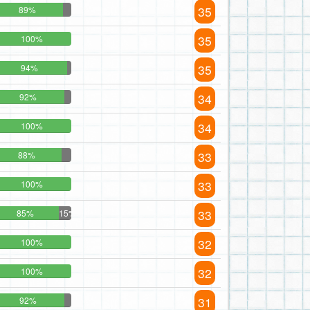
35
89%
35
100%
35
94%
34
92%
34
100%
33
88%
33
100%
33
85%
15%
32
100%
32
100%
31
92%