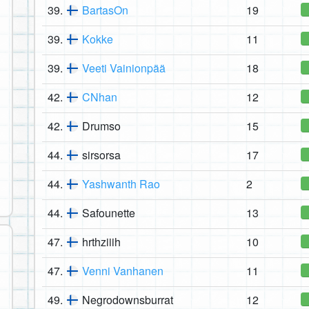
39.
BartasOn
19
39.
Kokke
11
39.
Veeti Vainionpää
18
42.
CNhan
12
42.
Drumso
15
44.
sirsorsa
17
44.
Yashwanth Rao
2
44.
Safounette
13
47.
hrthziiih
10
47.
Venni Vanhanen
11
49.
Negrodownsburrat
12