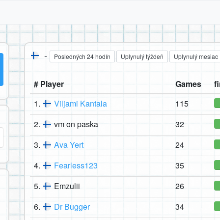
-
Posledných 24 hodín
Uplynulý týždeň
Uplynulý mesiac
# Player
Games
f
1.
Viljami Kantala
115
2.
vm on paska
32
3.
Ava Yert
24
4.
Fearless123
35
5.
Emzulii
26
6.
Dr Bugger
34