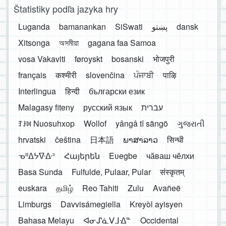
Štatistiky podľa jazyka hry
Luganda
bamanankan
SiSwati
پښتو
dansk
Xitsonga
অসমীয়া
gagana faa Samoa
vosa Vakaviti
føroyskt
bosanski
भोजपुरी
français
कश्मीरी
slovenčina
ਪੰਜਾਬੀ
पाऴि
Interlingua
हिन्दी
български език
Malagasy fiteny
русский язык
עברית
ꆈꌠ꒿ Nuosuhxop
Wollof
yângâ tî sängö
ગુજરાતી
hrvatski
čeština
日本語
ພາສາລາວ
सिन्धी
ᓀᐦᐃᔭᐍᐏᐣ
Հայերեն
Eʋegbe
чӑваш чӗлхи
Basa Sunda
Fulfulde, Pulaar, Pular
संस्कृतम्
euskara
தமிழ்
Reo Tahiti
Zulu
Avañeẽ
Limburgs
Davvisámegiella
Kreyòl ayisyen
Bahasa Melayu
ᐊᓂᔑᓈᐯᒧᐎᓐ
Occidental