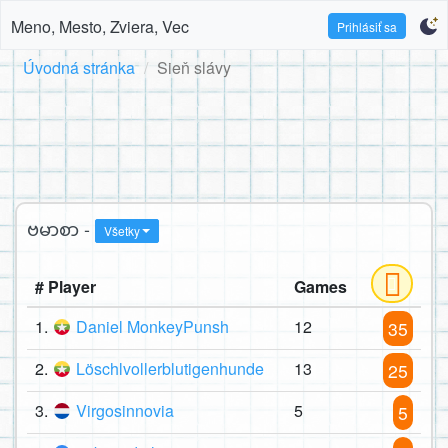
Meno, Mesto, Zviera, Vec
Prihlásiť sa
Úvodná stránka
Sieň slávy
ဗမာစာ -
Všetky
# Player
Games
1.
Daniel MonkeyPunsh
12
35
2.
Löschlvollerblutigenhunde
13
25
3.
Virgosinnovia
5
5