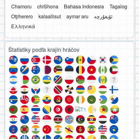
Chamoru
chiShona
Bahasa Indonesia
Tagalog
Otjiherero
kalaallisut
aymar aru
Ελληνικά
Štatistiky podľa krajín hráčov