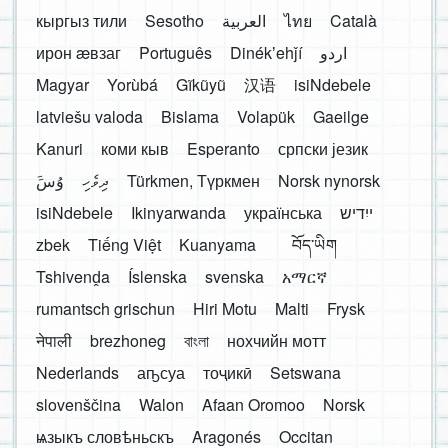
кыргыз тили
Sesotho
العربية
ไทย
Català
ирон æвзаг
Português
Dinékʼehǰí
اردو
Magyar
Yorùbá
Gĩkũyũ
汉语
isiNdebele
latviešu valoda
Bislama
Volapük
Gaeilge
Kanuri
коми кыв
Esperanto
српски језик
َوُسَ
ދިވެހި
Türkmen, Түркмен
Norsk nynorsk
isiNdebele
Ikinyarwanda
українська
ייִדיש
zbek
Tiếng Việt
Kuanyama
བོད་ཡིག
Tshivenḓa
Íslenska
svenska
አማርኛ
rumantsch grischun
Hiri Motu
Malti
Frysk
नेपाली
brezhoneg
বাংলা
нохчийн мотт
Nederlands
аҧсуа
тоҷикӣ
Setswana
slovenščina
Walon
Afaan Oromoo
Norsk
ѩзыкъ словѣньскъ
Aragonés
Occitan