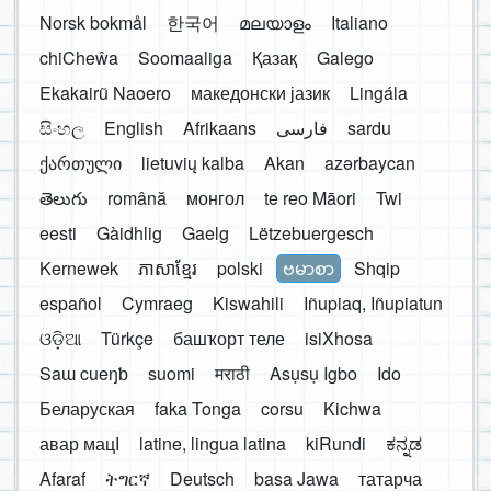
Norsk bokmål
한국어
മലയാളം
Italiano
chiCheŵa
Soomaaliga
Қазақ
Galego
Ekakairũ Naoero
македонски јазик
Lingála
සිංහල
English
Afrikaans
فارسی
sardu
ქართული
lietuvių kalba
Akan
azərbaycan
తెలుగు
română
монгол
te reo Māori
Twi
eesti
Gàidhlig
Gaelg
Lëtzebuergesch
Kernewek
ភាសាខ្មែរ
polski
ဗမာစာ
Shqip
español
Cymraeg
Kiswahili
Iñupiaq, Iñupiatun
ଓଡ଼ିଆ
Türkçe
башҡорт теле
isiXhosa
Saɯ cueŋƅ
suomi
मराठी
Asụsụ Igbo
Ido
Беларуская
faka Tonga
corsu
Kichwa
авар мацӀ
latine, lingua latina
kiRundi
ಕನ್ನಡ
Afaraf
ትግርኛ
Deutsch
basa Jawa
татарча