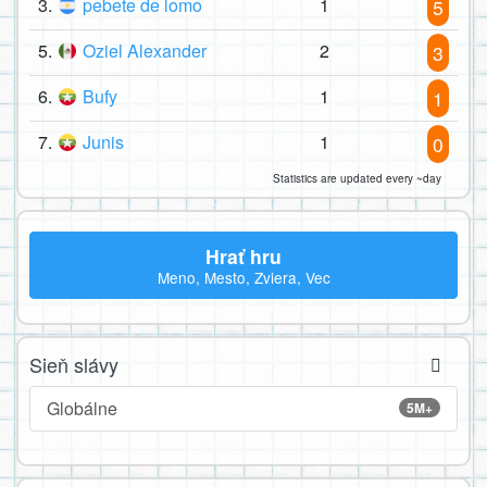
3.
pebete de lomo
1
5
5.
Oziel Alexander
2
3
6.
Bufy
1
1
7.
Junis
1
0
Statistics are updated every ~day
Hrať hru
Meno, Mesto, Zviera, Vec
Sieň slávy
Globálne
5M+