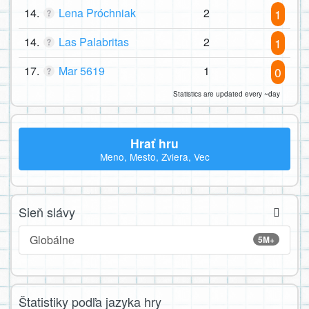
14.
Lena Próchniak
2
1
14.
Las Palabritas
2
1
17.
Mar 5619
1
0
Statistics are updated every ~day
Hrať hru
Meno, Mesto, Zviera, Vec
Sieň slávy
Globálne
5M+
Štatistiky podľa jazyka hry