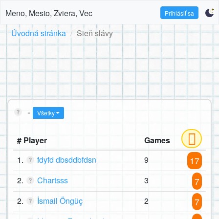
Meno, Mesto, Zviera, Vec
Prihlásiť sa
Úvodná stránka
Sieň slávy
-
Všetky
# Player
Games
1.
fdyfd dbsddbfdsn
9
17
2.
Chartsss
3
7
2.
İsmail Öngüç
2
7