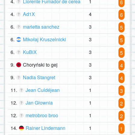
4.
Llorente Fumador de cerea
1
6
4.
Ad1X
4
6
6.
marietta sanchez
3
5
6.
Mikołaj Kruszelnicki
3
5
6.
KuBiX
3
5
9.
Choryński to gej
3
4
9.
Nadia Stangret
3
4
11.
Jean Culdéjean
1
3
12.
Jan Głownia
1
2
12.
metrobroo broo
1
2
14.
Rainer Lindemann
1
1