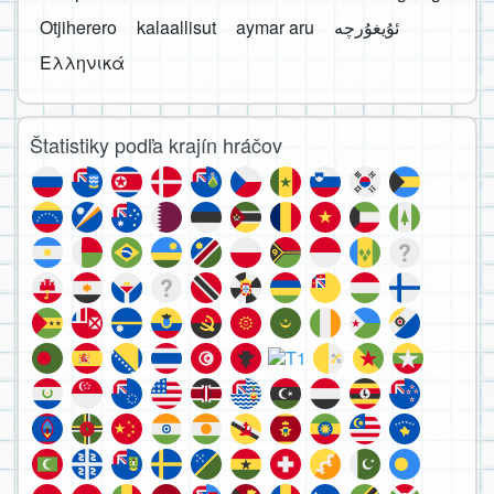
Otjiherero
kalaallisut
aymar aru
Ελληνικά
Štatistiky podľa krajín hráčov