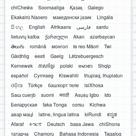
chiCheŵa
Soomaaliga
Қазақ
Galego
Ekakairũ Naoero
македонски јазик
Lingála
සිංහල
English
Afrikaans
فارسی
sardu
lietuvių kalba
ქართული
Akan
azərbaycan
తెలుగు
română
монгол
te reo Māori
Twi
Gàidhlig
eesti
Gaelg
Lëtzebuergesch
Kernewek
ភាសាខ្មែរ
polski
ဗမာစာ
Shqip
español
Cymraeg
Kiswahili
Iñupiaq, Iñupiatun
ଓଡ଼ିଆ
Türkçe
башҡорт теле
isiXhosa
Saɯ cueŋƅ
suomi
मराठी
Asụsụ Igbo
Ido
Беларуская
faka Tonga
corsu
Kichwa
авар мацӀ
latine, lingua latina
kiRundi
ಕನ್ನಡ
Afaraf
ትግርኛ
Deutsch
basa Jawa
chiShona
татарча
Chamoru
Bahasa Indonesia
Tagalog