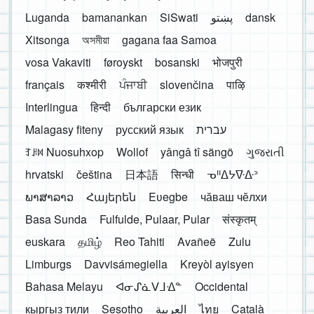
Luganda
bamanankan
SiSwati
پښتو
dansk
Xitsonga
অসমীয়া
gagana faa Samoa
vosa Vakaviti
føroyskt
bosanski
भोजपुरी
français
कश्मीरी
ਪੰਜਾਬੀ
slovenčina
पाऴि
Interlingua
हिन्दी
български език
Malagasy fiteny
русский язык
עברית
ꆈꌠ꒿ Nuosuhxop
Wollof
yângâ tî sängö
ગુજરાતી
hrvatski
čeština
日本語
सिन्धी
ᓀᐦᐃᔭᐍᐏᐣ
ພາສາລາວ
Հայերեն
Eʋegbe
чӑваш чӗлхи
Basa Sunda
Fulfulde, Pulaar, Pular
संस्कृतम्
euskara
தமிழ்
Reo Tahiti
Avañeẽ
Zulu
Limburgs
Davvisámegiella
Kreyòl ayisyen
Bahasa Melayu
ᐊᓂᔑᓈᐯᒧᐎᓐ
Occidental
кыргыз тили
Sesotho
العربية
ไทย
Català