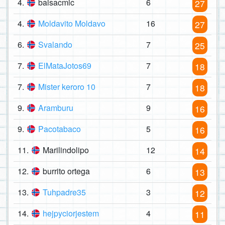
4.
balsacmic
6
27
4.
Moldavito Moldavo
16
27
6.
Svalando
7
25
7.
ElMataJotos69
7
18
7.
Mister keroro 10
7
18
9.
Aramburu
9
16
9.
Pacotabaco
5
16
11.
Marilindolipo
12
14
12.
burrito ortega
6
13
13.
Tuhpadre35
3
12
14.
hejpyciorjestem
4
11