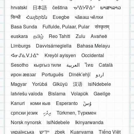
hrvatski
日本語
čeština
ᓀᐦᐃᔭᐍᐏᐣ
ພາສາລາວ
सिन्धी
Հայերեն
Eʋegbe
чӑваш чӗлхи
Basa Sunda
Fulfulde, Pulaar, Pular
संस्कृतम्
euskara
தமிழ்
Reo Tahiti
Zulu
Avañeẽ
Limburgs
Davvisámegiella
Bahasa Melayu
ᐊᓂᔑᓈᐯᒧᐎᓐ
Kreyòl ayisyen
Occidental
Sesotho
кыргыз тили
العربية
ไทย
Català
ирон æвзаг
Português
Dinékʼehǰí
اردو
Magyar
Yorùbá
Gĩkũyũ
汉语
isiNdebele
latviešu valoda
Bislama
Volapük
Gaeilge
Kanuri
коми кыв
Esperanto
َوُسَ
српски језик
ދިވެހި
Türkmen, Түркмен
Norsk nynorsk
isiNdebele
Ikinyarwanda
українська
ייִדיש
zbek
Kuanyama
Tiếng Việt