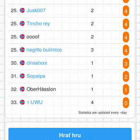
25.
Juak007
2
4
25.
Tincho rey
2
4
25.
oooof
2
4
25.
negrito bulímico
3
4
30.
cinselxxx
1
3
31.
Sopaipa
1
2
32.
OberHässlon
1
1
33.
1 UWU
4
0
Statistics are updated every ~day
Hrať hru