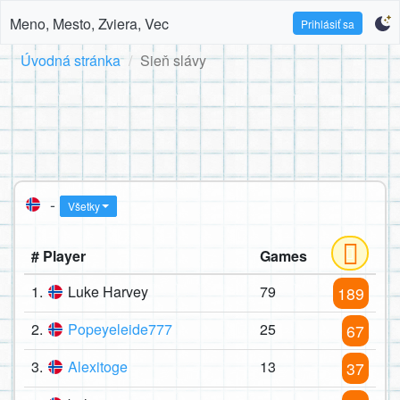
Meno, Mesto, Zviera, Vec
Prihlásiť sa
Úvodná stránka
Sieň slávy
-
Všetky
# Player
Games
1.
Luke Harvey
79
189
2.
Popeyeleide777
25
67
3.
Alexitoge
13
37