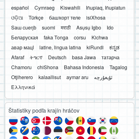
español
Cymraeg
Kiswahili
Iñupiaq, Iñupiatun
ଓଡ଼ିଆ
Türkçe
башҡорт теле
isiXhosa
Saɯ cueŋƅ
suomi
मराठी
Asụsụ Igbo
Ido
Беларуская
faka Tonga
corsu
Kichwa
авар мацӀ
latine, lingua latina
kiRundi
ಕನ್ನಡ
Afaraf
ትግርኛ
Deutsch
basa Jawa
татарча
Chamoru
chiShona
Bahasa Indonesia
Tagalog
Otjiherero
kalaallisut
aymar aru
Ελληνικά
Štatistiky podľa krajín hráčov