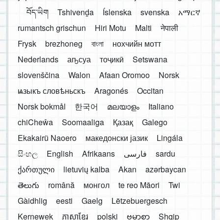
བོད་ཡིག
Tshivenḓa
Íslenska
svenska
አማርኛ
rumantsch grischun
Hiri Motu
Malti
नेपाली
Frysk
brezhoneg
বাংলা
нохчийн мотт
Nederlands
аҧсуа
тоҷикӣ
Setswana
slovenščina
Walon
Afaan Oromoo
Norsk
ѩзыкъ словѣньскъ
Aragonés
Occitan
Norsk bokmål
한국어
മലയാളം
Italiano
chiCheŵa
Soomaaliga
Қазақ
Galego
Ekakairũ Naoero
македонски јазик
Lingála
සිංහල
English
Afrikaans
فارسی
sardu
ქართული
lietuvių kalba
Akan
azərbaycan
తెలుగు
română
монгол
te reo Māori
Twi
Gàidhlig
eesti
Gaelg
Lëtzebuergesch
Kernewek
ភាសាខ្មែរ
polski
ဗမာစာ
Shqip