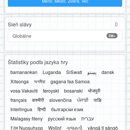
Meno, Mesto, Zviera, Vec
Sieň slávy
Globálne
5M+
Štatistiky podľa jazyka hry
bamanankan
Luganda
SiSwati
پښتو
dansk
Xitsonga
অসমীয়া
gagana faa Samoa
vosa Vakaviti
føroyskt
bosanski
भोजपुरी
français
कश्मीरी
slovenčina
ਪੰਜਾਬੀ
पाऴि
Interlingua
हिन्दी
български език
Malagasy fiteny
русский язык
עברית
ꆈꌠ꒿ Nuosuhxop
Wollof
ગુજરાતી
yângâ tî sängö