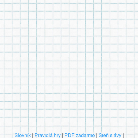
Slovník
|
Pravidlá hry
|
PDF zadarmo
|
Sieň slávy
|