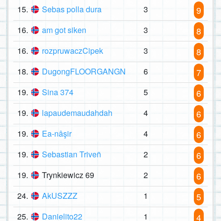
15.
Sebas polla dura
3
9
16.
am got siken
3
8
16.
rozpruwaczCipek
3
8
18.
DugongFLOORGANGN
6
7
19.
Sina 374
5
6
19.
lapaudemaudahdah
4
6
19.
Ea-nâşir
4
6
19.
Sebastian Triveñ
2
6
19.
Trynkiewicz 69
2
6
24.
AkUSZZZ
1
5
25.
Danielito22
1
4