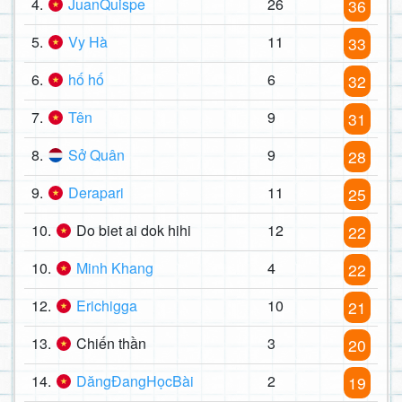
4.
JuanQuispe
26
36
5.
Vy Hà
11
33
6.
hố hố
6
32
7.
Tên
9
31
8.
Sở Quân
9
28
9.
Derapari
11
25
10.
Do biet ai dok hihi
12
22
10.
Minh Khang
4
22
12.
Erichigga
10
21
13.
Chiến thần
3
20
14.
DăngĐangHọcBài
2
19