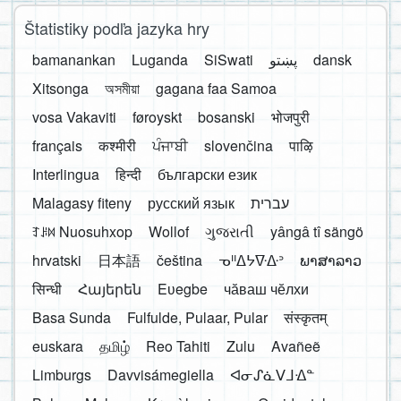
Štatistiky podľa jazyka hry
bamanankan
Luganda
SiSwati
پښتو
dansk
Xitsonga
অসমীয়া
gagana faa Samoa
vosa Vakaviti
føroyskt
bosanski
भोजपुरी
français
कश्मीरी
ਪੰਜਾਬੀ
slovenčina
पाऴि
Interlingua
हिन्दी
български език
Malagasy fiteny
русский язык
עברית
ꆈꌠ꒿ Nuosuhxop
Wollof
ગુજરાતી
yângâ tî sängö
hrvatski
日本語
čeština
ᓀᐦᐃᔭᐍᐏᐣ
ພາສາລາວ
सिन्धी
Հայերեն
Eʋegbe
чӑваш чӗлхи
Basa Sunda
Fulfulde, Pulaar, Pular
संस्कृतम्
euskara
தமிழ்
Reo Tahiti
Zulu
Avañeẽ
Limburgs
Davvisámegiella
ᐊᓂᔑᓈᐯᒧᐎᓐ