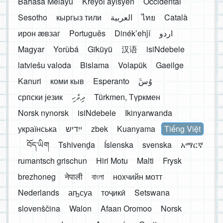
Bahasa Melayu
Kreyòl ayisyen
Occidental
Sesotho
кыргыз тили
العربية
ไทย
Català
ирон æвзаг
Português
Dinékʼehǰí
اردو
Magyar
Yorùbá
Gĩkũyũ
汉语
isiNdebele
latviešu valoda
Bislama
Volapük
Gaeilge
Kanuri
коми кыв
Esperanto
َوُسَ
српски језик
ދިވެހި
Türkmen, Түркмен
Norsk nynorsk
isiNdebele
Ikinyarwanda
українська
ייִדיש
zbek
Kuanyama
Tiếng Việt
བོད་ཡིག
Tshivenḓa
Íslenska
svenska
አማርኛ
rumantsch grischun
Hiri Motu
Malti
Frysk
brezhoneg
नेपाली
বাংলা
нохчийн мотт
Nederlands
аҧсуа
тоҷикӣ
Setswana
slovenščina
Walon
Afaan Oromoo
Norsk