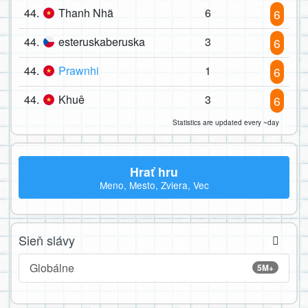
44.
Thanh Nhã
6
6
44.
esteruskaberuska
3
6
44.
Prawnhi
1
6
44.
Khuê
3
6
Statistics are updated every ~day
Hrať hru
Meno, Mesto, Zviera, Vec
Sieň slávy
Globálne
5M+