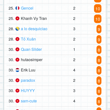
25.
Gencel
2
10
25.
Khanh Vy Tran
2
10
28.
a lo desquiciao
3
9
28.
Tố Xuân
2
9
30.
Quan Slider
1
8
30.
hutaosimper
2
8
30.
Erik Luu
4
8
30.
paradox
2
8
30.
HUYYY
3
8
30.
sam-cute
4
8