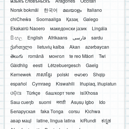
ѩзыкъ словѣньскъ
Aragonés
Occitan
Norsk bokmål
한국어
മലയാളം
Italiano
chiCheŵa
Soomaaliga
Қазақ
Galego
Ekakairũ Naoero
македонски јазик
Lingála
සිංහල
English
Afrikaans
فارسی
sardu
ქართული
lietuvių kalba
Akan
azərbaycan
తెలుగు
română
монгол
te reo Māori
Twi
Gàidhlig
eesti
Lëtzebuergesch
Gaelg
Kernewek
ភាសាខ្មែរ
polski
ဗမာစာ
Shqip
español
Cymraeg
Kiswahili
Iñupiaq, Iñupiatun
ଓଡ଼ିଆ
Türkçe
башҡорт теле
isiXhosa
Saɯ cueŋƅ
suomi
मराठी
Asụsụ Igbo
Ido
Беларуская
faka Tonga
corsu
Kichwa
авар мацӀ
latine, lingua latina
kiRundi
ಕನ್ನಡ