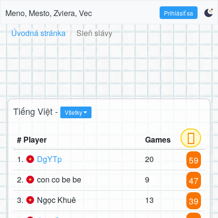
Meno, Mesto, Zviera, Vec
Prihlásiť sa
Úvodná stránka
Sieň slávy
Tiếng Việt -
Všetky
# Player
Games
1.
DgYTp
20
59
2.
con co be be
9
47
3.
Ngọc Khuê
13
39