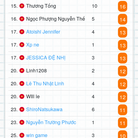
15.
Thương Tống
10
16
16.
Ngọc Phượng Nguyễn Thế
5
14
17.
Atoishi Jennifer
4
13
17.
Xp ne
1
13
17.
JESSICA ĐỆ NHỊ
3
13
20.
Linh1208
2
12
20.
Lê Thu Nhật Linh
4
12
20.
WIll le
4
12
23.
ShiroNatsukawa
6
11
23.
Nguyễn Trường Phước
1
11
25.
win game
3
10