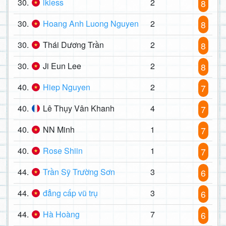
30.
lkless
2
8
30.
Hoang Anh Luong Nguyen
2
8
30.
Thái Dương Trần
2
8
30.
Ji Eun Lee
2
8
40.
Hiep Nguyen
2
7
40.
Lê Thụy Vân Khanh
4
7
40.
NN Minh
1
7
40.
Rose Shiin
1
7
44.
Trần Sỹ Trường Sơn
3
6
44.
đẳng cấp vũ trụ
3
6
44.
Hà Hoàng
7
6