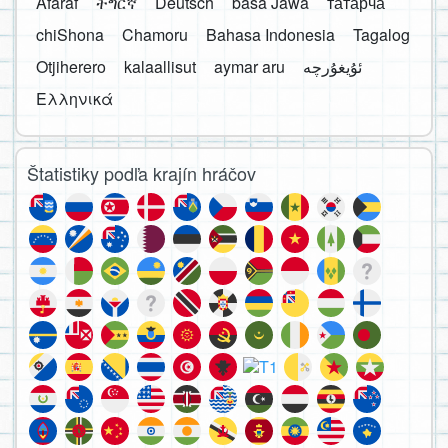
Afaraf
ትግርኛ
Deutsch
basa Jawa
татарча
chiShona
Chamoru
Bahasa Indonesia
Tagalog
Otjiherero
kalaallisut
aymar aru
Ελληνικά
Štatistiky podľa krajín hráčov