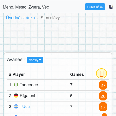
Meno, Mesto, Zviera, Vec
Prihlásiť sa
Úvodná stránka
Sieň slávy
Avañeẽ -
Všetky
# Player
Games
1.
Tadeeeee
7
27
2.
Rigatoni
5
20
3.
TUcu
7
17