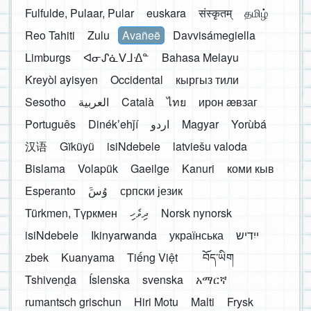
Fulfulde, Pulaar, Pular
euskara
संस्कृतम्
தமிழ்
Reo Tahiti
Zulu
Avañeẽ
Davvisámegiella
Limburgs
ᐊᓂᔑᓈᐯᒧᐎᓐ
Bahasa Melayu
Kreyòl ayisyen
Occidental
кыргыз тили
Sesotho
العربية
Català
ไทย
ирон æвзаг
Português
Dinékʼehǰí
اردو
Magyar
Yorùbá
汉语
Gĩkũyũ
isiNdebele
latviešu valoda
Bislama
Volapük
Gaeilge
Kanuri
коми кыв
Esperanto
َوُسَ
српски језик
Türkmen, Түркмен
ދިވެހި
Norsk nynorsk
isiNdebele
Ikinyarwanda
українська
ייִדיש
zbek
Kuanyama
Tiếng Việt
བོད་ཡིག
Tshivenḓa
Íslenska
svenska
አማርኛ
rumantsch grischun
Hiri Motu
Malti
Frysk