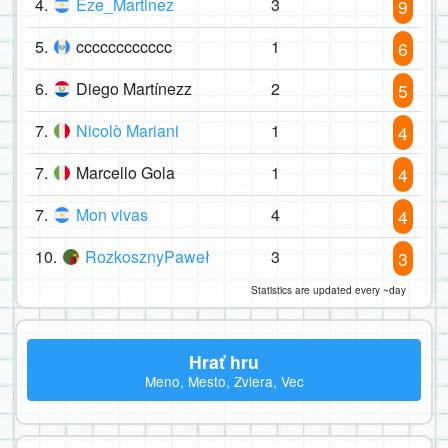
4.
Eze_Martinez
3
9
5.
cccccccccccc
1
6
6.
Diego Martínezz
2
5
7.
Nicolò Mariani
1
4
7.
Marcello Gola
1
4
7.
Mon vivas
4
4
10.
RozkosznyPaweł
3
3
Statistics are updated every ~day
Hrať hru
Meno, Mesto, Zviera, Vec