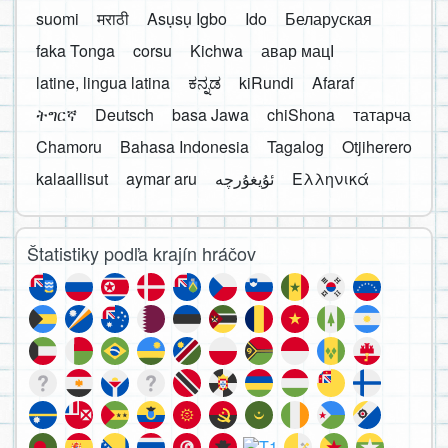
suomi
मराठी
Asụsụ Igbo
Ido
Беларуская
faka Tonga
corsu
Kichwa
авар мацӀ
latine, lingua latina
ಕನ್ನಡ
kiRundi
Afaraf
ትግርኛ
Deutsch
basa Jawa
chiShona
татарча
Chamoru
Bahasa Indonesia
Tagalog
Otjiherero
kalaallisut
aymar aru
Ελληνικά
Štatistiky podľa krajín hráčov