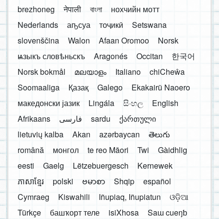
brezhoneg
नेपाली
বাংলা
нохчийн мотт
Nederlands
аҧсуа
тоҷикӣ
Setswana
slovenščina
Walon
Afaan Oromoo
Norsk
ѩзыкъ словѣньскъ
Aragonés
Occitan
한국어
Norsk bokmål
മലയാളം
Italiano
chiCheŵa
Soomaaliga
Қазақ
Galego
Ekakairũ Naoero
македонски јазик
Lingála
සිංහල
English
Afrikaans
فارسی
sardu
ქართული
lietuvių kalba
Akan
azərbaycan
తెలుగు
română
монгол
te reo Māori
Twi
Gàidhlig
eesti
Gaelg
Lëtzebuergesch
Kernewek
ភាសាខ្មែរ
polski
ဗမာစာ
Shqip
español
Cymraeg
Kiswahili
Iñupiaq, Iñupiatun
ଓଡ଼ିଆ
Türkçe
башҡорт теле
isiXhosa
Saɯ cueŋƅ