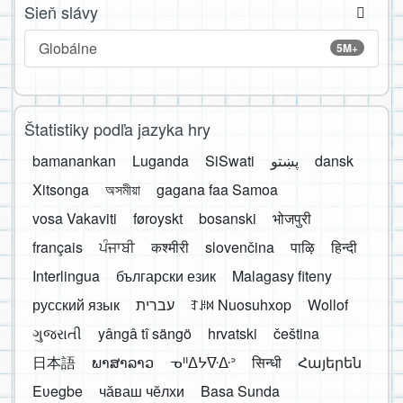
Sieň slávy
Globálne
5M+
Štatistiky podľa jazyka hry
bamanankan
Luganda
SiSwati
پښتو
dansk
Xitsonga
অসমীয়া
gagana faa Samoa
vosa Vakaviti
føroyskt
bosanski
भोजपुरी
français
ਪੰਜਾਬੀ
कश्मीरी
slovenčina
पाऴि
हिन्दी
Interlingua
български език
Malagasy fiteny
русский язык
עברית
ꆈꌠ꒿ Nuosuhxop
Wollof
ગુજરાતી
yângâ tî sängö
hrvatski
čeština
日本語
ພາສາລາວ
ᓀᐦᐃᔭᐍᐏᐣ
सिन्धी
Հայերեն
Eʋegbe
чӑваш чӗлхи
Basa Sunda