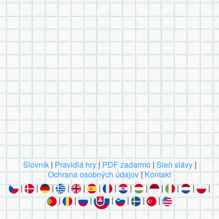
Slovník
|
Pravidlá hry
|
PDF zadarmo
|
Sieň slávy
|
Ochrana osobných údajov
|
Kontakt
|
|
|
|
|
|
|
|
|
|
|
|
|
|
|
|
|
|
|
|